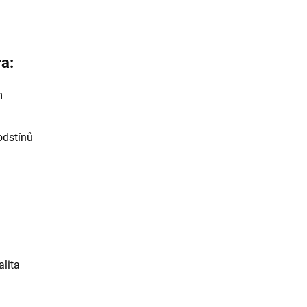
ra:
m
odstínů
alita