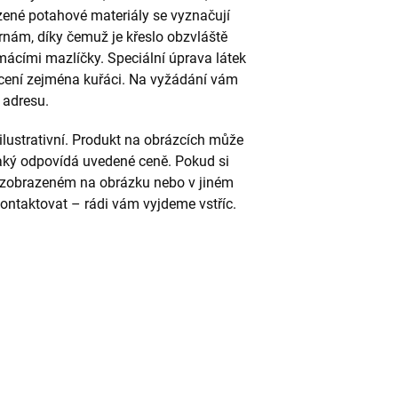
ené potahové materiály se vyznačují
rnám, díky čemuž je křeslo obzvláště
mácími mazlíčky. Speciální úprava látek
 ocení zejména kuřáci. Na vyžádání vám
 adresu.
ilustrativní. Produkt na obrázcích může
jaký odpovídá uvedené ceně. Pokud si
u zobrazeném na obrázku nebo v jiném
ontaktovat – rádi vám vyjdeme vstříc.