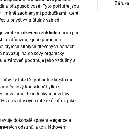
Záruk
í a přizpůsobivosti. Tyto polštáře jsou
i, mírně zaoblenými područkami, které
eslu přívětivý a útulný vzhled.
je viditelná
dřevěná základna
(rám pod
i a zdůrazňuje jeho přírodní a
na čtyřech štíhlých dřevěných nohách,
 a navazují na celkový organický
itu a zároveň podtrhuje jeho vzdušný a
inávský interiér, pohodlné křeslo na
bo nadčasový kousek nábytku s
ální volbou. Jeho lehký a přívětivý
lých a vzdušných interiérů, ať už jako
tavuje dokonalé spojení elegance a
arevných odstínů, a to v látkovém,