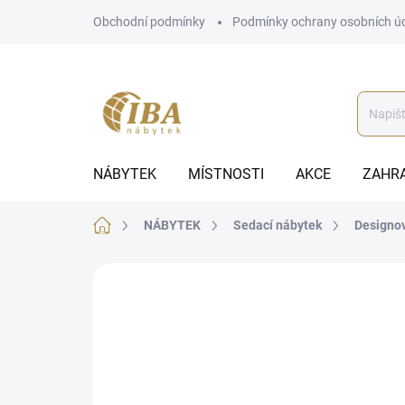
Přejít
Obchodní podmínky
Podmínky ochrany osobních ú
na
obsah
NÁBYTEK
MÍSTNOSTI
AKCE
ZAHR
Domů
NÁBYTEK
Sedací nábytek
Designov
ZNAČKA:
STYLE HOME
BEZ KOMPROMISŮ