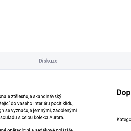
Diskuze
Dop
konale ztělesňuje skandinávský
jící do vašeho interiéru pocit klidu,
sign se vyznačuje jemnými, zaoblenými
 souladu s celou kolekcí Aurora.
Katego
ené opěradlové a sedákové polštáře,