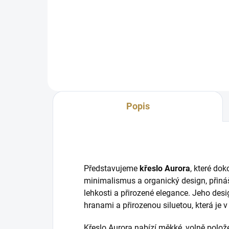
Moderní design, který zaujme na
první pohled Elegantní dřevěný
rám jako okrasný prvek Jemné a
oblé tvary pro nadčasový vzhled
Vysoce pohodlný sed Měkké a
komfortní opěrky zad
Popis
Představujeme
křeslo Aurora
, které do
minimalismus a organický design, přináše
lehkosti a přirozené elegance. Jeho de
hranami a přirozenou siluetou, která je v
Křeslo Aurora nabízí měkké, volně polož