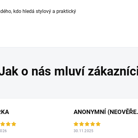
ždého, kdo hledá stylový a praktický
RKA
ANONYMNÍ 
2026
30.11.2025