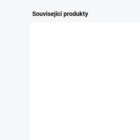
Související produkty
BEZ KOMPROMISŮ
ZDARMA
Designová sedačka
Aurora
29 201 Kč
Detail