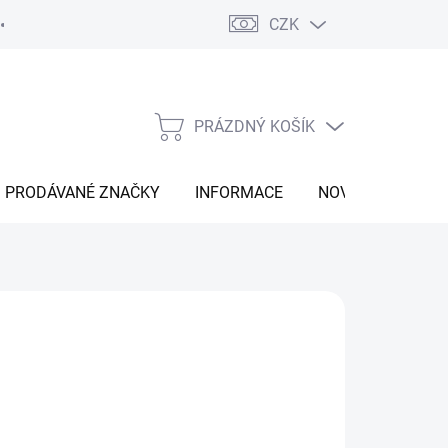
CZK
Vrácení zboží
Moje objednávka
Náš příběh
Kontakt
PRÁZDNÝ KOŠÍK
NÁKUPNÍ
KOŠÍK
PRODÁVANÉ ZNAČKY
INFORMACE
NOVINKY