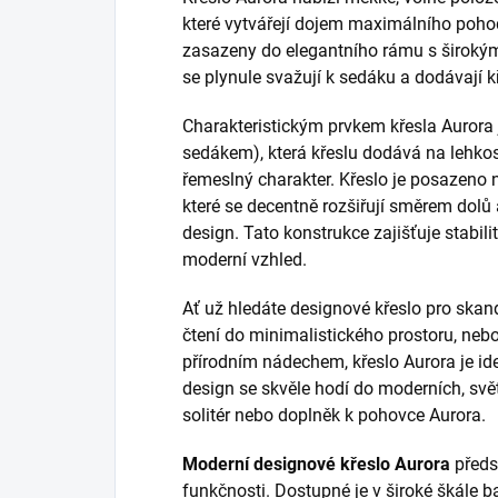
které vytvářejí dojem maximálního pohodl
zasazeny do elegantního rámu s širokým
se plynule svažují k sedáku a dodávají kř
Charakteristickým prvkem křesla Aurora 
sedákem), která křeslu dodává na lehkost
řemeslný charakter. Křeslo je posazeno 
které se decentně rozšiřují směrem dolů
design. Tato konstrukce zajišťuje stabil
moderní vzhled.
Ať už hledáte designové křeslo pro skand
čtení do minimalistického prostoru, ne
přírodním nádechem, křeslo Aurora je ide
design se skvěle hodí do moderních, svět
solitér nebo doplněk k pohovce Aurora.
Moderní designové křeslo Aurora
předs
funkčnosti. Dostupné je v široké škále b