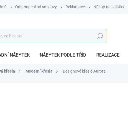
dajů
Odstoupení od smlouvy
Reklamace
Nákup na splátky
Hledat
ADNÍ NÁBYTEK
NÁBYTEK PODLE TŘÍD
REALIZACE
á křesla
Moderní křesla
Designové křeslo Aurora
19 755 Kč
ZDARMA
16 326,45 Kč bez DPH
Měrná
DODÁME DO 8 TÝDNŮ