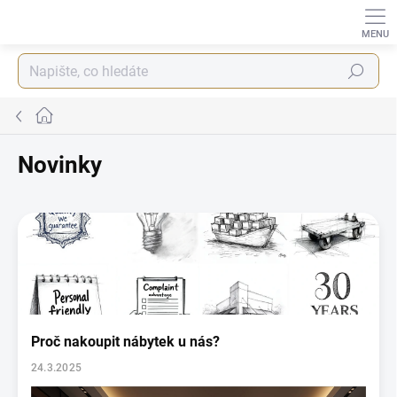
Přejít
na
obsah
Hledat
Domů
Novinky
V
ý
p
i
s
č
l
Proč nakoupit nábytek u nás?
á
n
24.3.2025
k