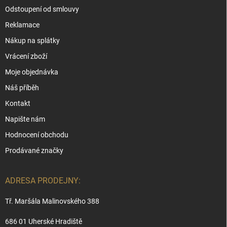
plnou pozornost mohli věnovat jen výběru samotného
Odstoupení od smlouvy
produktu.
Reklamace
Výjimkou jsou pouze výprodejové kusy, kde se může doprava
Nákup na splátky
zpoplatnit, ale vždy to u produktu jasně uvádíme.
Vrácení zboží
Moje objednávka
Náš příběh
Kontakt
Napište nám
Hodnocení obchodu
Prodávané značky
ADRESA PRODEJNY:
Tř. Maršála Malinovského 388
686 01 Uherské Hradiště