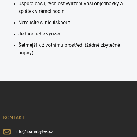
Úspora času, rychlost vyřízení Vaší objednávky a
splátek v rámci hodin
Nemusíte si nic tisknout
Jednoduché vyřízení
Šetrnější k životnímu prostředí (žádné zbytečné
papíry)
Z
á
p
a
t
í
KONTAKT
info
@
ibanabytek.cz