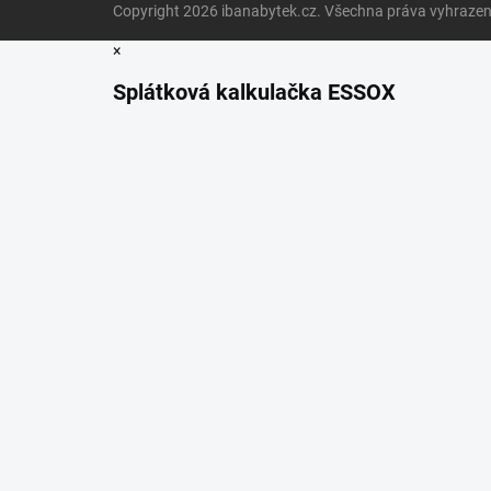
Copyright 2026
ibanabytek.cz
. Všechna práva vyhrazen
×
Splátková kalkulačka ESSOX