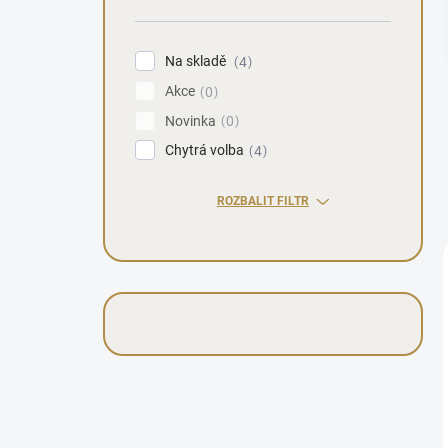
n
í
p
Na skladě
4
a
Akce
n
0
e
Novinka
0
l
Chytrá volba
4
ROZBALIT FILTR