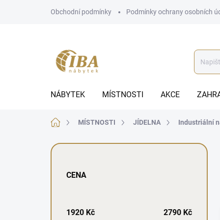
Přejít
Obchodní podmínky
Podmínky ochrany osobních ú
na
obsah
NÁBYTEK
MÍSTNOSTI
AKCE
ZAHR
Domů
MÍSTNOSTI
JÍDELNA
Industriální 
P
o
s
CENA
t
r
a
n
1920
Kč
2790
Kč