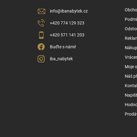
í
Obcho
info
@
ibanabytek.cz
Podmí
+420 774 129 323
Odsto
+420 571 141 203
Rekla
Buďte s námi!
Nákup 
Vrácen
iba_nabytek
Moje 
Náš př
Konta
Napiš
Hodno
Prodá