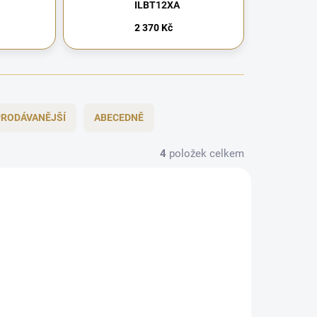
ILBT12XA
2 370 Kč
RODÁVANĚJŠÍ
ABECEDNĚ
4
položek celkem
CHYTRÁ VOLBA
ZDARMA
ZDARMA