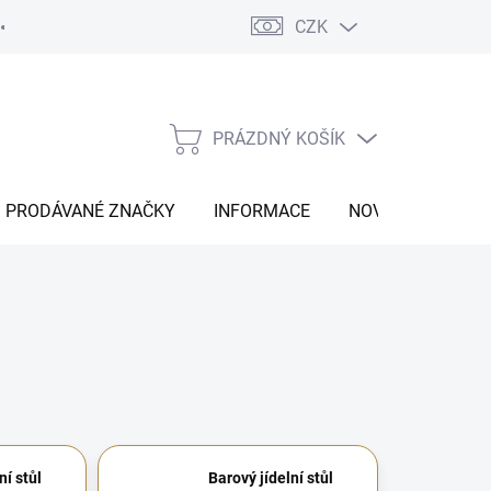
CZK
Vrácení zboží
Moje objednávka
Náš příběh
Kontakt
PRÁZDNÝ KOŠÍK
NÁKUPNÍ
KOŠÍK
PRODÁVANÉ ZNAČKY
INFORMACE
NOVINKY
ní stůl
Barový jídelní stůl