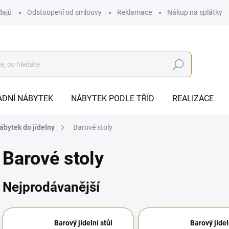
dajů
Odstoupení od smlouvy
Reklamace
Nákup na splátky
Hledat
ADNÍ NÁBYTEK
NÁBYTEK PODLE TŘÍD
REALIZACE
nábytek do jídelny
Barové stoly
Barové stoly
Nejprodávanější
Barový jídelní stůl
Barový jídel