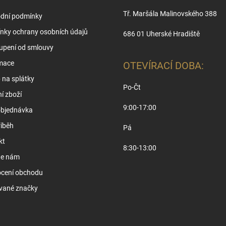
Tř. Maršála Malinovského 388
dní podmínky
nky ochrany osobních údajů
686 01 Uherské Hradiště
upení od smlouvy
mace
OTEVÍRACÍ DOBA:
na splátky
Po-Čt
í zboží
9:00-17:00
objednávka
íběh
Pá
kt
8:30-13:00
te nám
cení obchodu
vané značky