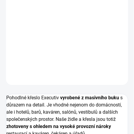
Masivní
židle Executiv vyrobená
na míru
dle Vašich
představ.
Rozměry:
výška 850, hloubka 590, šířka 590 mm
Materiál:
masivní buk
DETAILNÍ INFORMACE
ZEPTAT SE
HLÍDAT
Pohodlné křeslo Executiv
vyrobené z masivního buku
s
důrazem na detail. Je vhodné nejenom do domácností,
ale i hotelů, barů, kaváren, salónů, vestibulů a dalších
společenských prostor. Naše židle a křesla jsou totiž
zhotoveny s ohledem na vysoké provozní nároky
restaurací a kaváren, čekáren a úřadů.