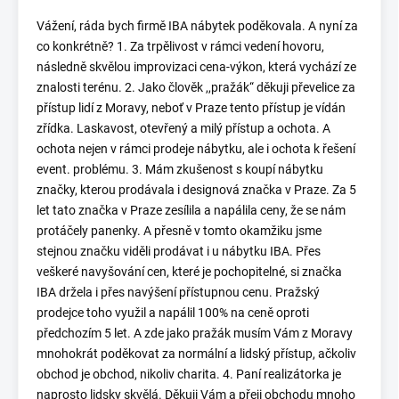
Vážení, ráda bych firmě IBA nábytek poděkovala. A nyní za
co konkrétně? 1. Za trpělivost v rámci vedení hovoru,
následně skvělou improvizaci cena-výkon, která vychází ze
znalosti terénu. 2. Jako člověk ,,pražák“ děkuji převelice za
přístup lidí z Moravy, neboť v Praze tento přístup je vídán
zřídka. Laskavost, otevřený a milý přístup a ochota. A
ochota nejen v rámci prodeje nábytku, ale i ochota k řešení
event. problému. 3. Mám zkušenost s koupí nábytku
značky, kterou prodávala i designová značka v Praze. Za 5
let tato značka v Praze zesílila a napálila ceny, že se nám
protáčely panenky. A přesně v tomto okamžiku jsme
stejnou značku viděli prodávat i u nábytku IBA. Přes
veškeré navyšování cen, které je pochopitelné, si značka
IBA držela i přes navýšení přístupnou cenu. Pražský
prodejce toho využil a napálil 100% na ceně oproti
předchozím 5 let. A zde jako pražák musím Vám z Moravy
mnohokrát poděkovat za normální a lidský přístup, ačkoliv
obchod je obchod, nikoliv charita. 4. Paní realizátorka je
naprosto lidsky skvělá. Děkuji Vám a přeji obchodu mnoho