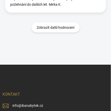
požehnání do dalších let. Mirka K.
Zobrazit další hodnocení
Z
á
p
a
t
í
KONTAKT
info
@
ibanabytek.cz