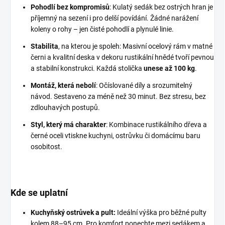
Pohodlí bez kompromisů
: Kulatý sedák bez ostrých hran je
příjemný na sezení i pro delší povídání. Žádné narážení
koleny o rohy – jen čisté pohodlí a plynulé linie.
Stabilita
, na kterou je spoleh: Masivní ocelový rám v matné
černi a kvalitní deska v dekoru rustikální hnědé tvoří pevnou
a stabilní konstrukci. Každá stolička
unese až 100 kg
.
Montáž, která nebolí
: Očíslované díly a srozumitelný
návod. Sestaveno za méně než 30 minut. Bez stresu, bez
zdlouhavých postupů.
Styl, který má charakter
: Kombinace rustikálního dřeva a
černé oceli vtiskne kuchyni, ostrůvku či domácímu baru
osobitost.
Kde se uplatní
Kuchyňský ostrůvek a pult:
Ideální výška pro běžné pulty
kolem 88–95 cm. Pro komfort ponechte mezi sedákem a