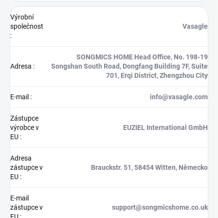
Výrobní
společnost
Vasagle
:
SONGMICS HOME Head Office, No. 198-19
Adresa
:
Songshan South Road, Dongfang Building 7F, Suite
701, Erqi District, Zhengzhou City
E-mail
:
info@vasagle.com
Zástupce
výrobce v
EUZIEL International GmbH
EU
:
Adresa
zástupce v
Brauckstr. 51, 58454 Witten, Německo
EU
:
E-mail
zástupce v
support@songmicshome.co.uk
EU
: