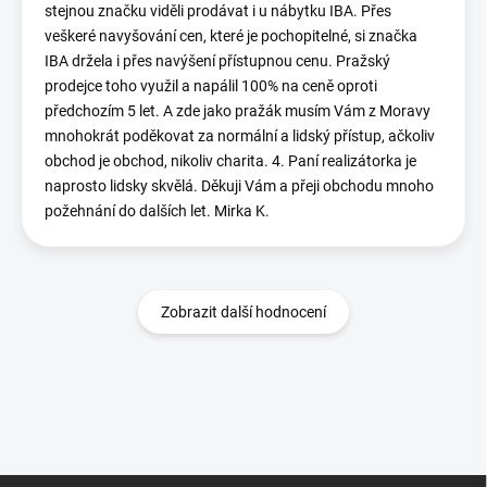
stejnou značku viděli prodávat i u nábytku IBA. Přes
veškeré navyšování cen, které je pochopitelné, si značka
IBA držela i přes navýšení přístupnou cenu. Pražský
prodejce toho využil a napálil 100% na ceně oproti
předchozím 5 let. A zde jako pražák musím Vám z Moravy
mnohokrát poděkovat za normální a lidský přístup, ačkoliv
obchod je obchod, nikoliv charita. 4. Paní realizátorka je
naprosto lidsky skvělá. Děkuji Vám a přeji obchodu mnoho
požehnání do dalších let. Mirka K.
Zobrazit další hodnocení
Z