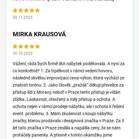
30.11.2025
MIRKA KRAUSOVÁ
30.10.2025
Vážení, ráda bych firmě IBA nábytek poděkovala. A nyní za
co konkrétně? 1. Za trpělivost v rámci vedení hovoru,
následně skvělou improvizaci cena-výkon, která vychází ze
znalosti terénu. 2. Jako člověk ,,pražák“ děkuji převelice za
přístup lidí z Moravy, neboť v Praze tento přístup je vídán
zřídka. Laskavost, otevřený a milý přístup a ochota. A
ochota nejen v rámci prodeje nábytku, ale i ochota k řešení
event. problému. 3. Mám zkušenost s koupí nábytku
značky, kterou prodávala i designová značka v Praze. Za 5
let tato značka v Praze zesílila a napálila ceny, že se nám
protáčely panenky. A přesně v tomto okamžiku jsme