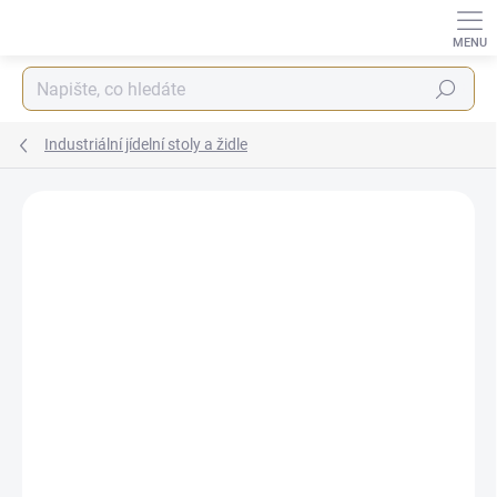
Přejít
na
obsah
Hledat
Industriální jídelní stoly a židle
ZNAČKA:
VASAGLE
CHYTRÁ VOLBA
ZDARMA