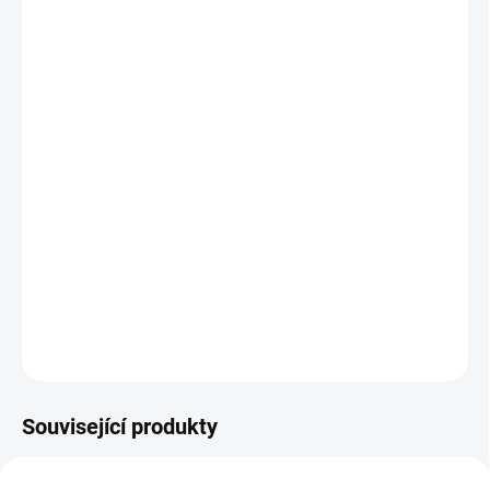
−
+
Přidat do košíku
Vysoká kvalita
Kompaktní velikost
Pevná kostra
Příčka pro nohy
Moderní, industriální vzhled
Rozměry:
délka 30 cm x šířka 30 cm x výška 65 cm
DETAILNÍ INFORMACE
ZEPTAT SE
HLÍDAT
Související produkty
CHYTRÁ VOLBA
CHYTRÁ VOLBA