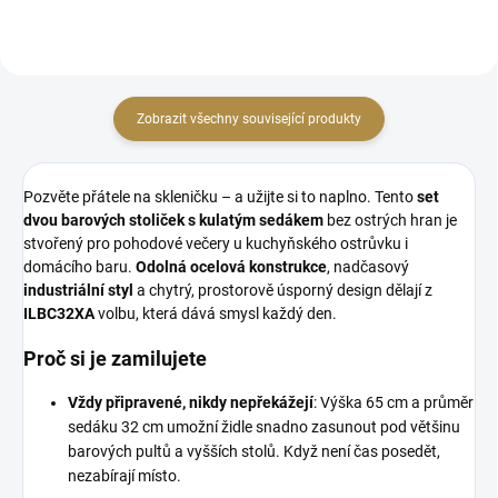
Zobrazit všechny související produkty
Pozvěte přátele na skleničku – a užijte si to naplno. Tento
set
dvou barových stoliček s kulatým sedákem
bez ostrých hran je
stvořený pro pohodové večery u kuchyňského ostrůvku i
domácího baru.
Odolná ocelová konstrukce
, nadčasový
industriální styl
a chytrý, prostorově úsporný design dělají z
ILBC32XA
volbu, která dává smysl každý den.
Proč si je zamilujete
Vždy připravené, nikdy nepřekážejí
: Výška 65 cm a průměr
sedáku 32 cm umožní židle snadno zasunout pod většinu
barových pultů a vyšších stolů. Když není čas posedět,
nezabírají místo.