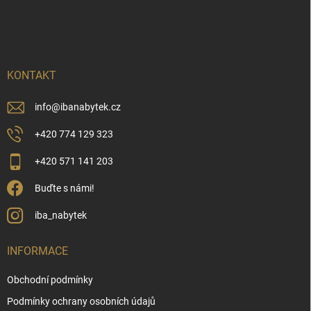
á
p
a
t
í
KONTAKT
info
@
ibanabytek.cz
+420 774 129 323
+420 571 141 203
Buďte s námi!
iba_nabytek
INFORMACE
Obchodní podmínky
Podmínky ochrany osobních údajů