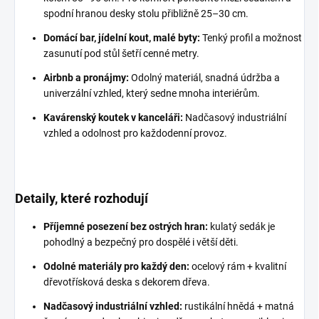
spodní hranou desky stolu přibližně 25–30 cm.
Domácí bar, jídelní kout, malé byty:
Tenký profil a možnost
zasunutí pod stůl šetří cenné metry.
Airbnb a pronájmy:
Odolný materiál, snadná údržba a
univerzální vzhled, který sedne mnoha interiérům.
Kavárenský koutek v kanceláři:
Nadčasový industriální
vzhled a odolnost pro každodenní provoz.
Detaily, které rozhodují
Příjemné posezení bez ostrých hran:
kulatý sedák je
pohodlný a bezpečný pro dospělé i větší děti.
Odolné materiály pro každý den:
ocelový rám + kvalitní
dřevotřísková deska s dekorem dřeva.
Nadčasový industriální vzhled:
rustikální hnědá + matná