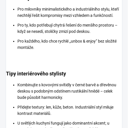
Pro milovníky minimalistického a industriálního stylu, kteří
nechtějí řešit kompromisy mezi vzhledem a funkčností.
Pro ty, kdo potřebují chytrá řešení do menšího prostoru –
když se nesedí, stoličky zmizí pod deskou.
Pro každého, kdo chce rychlé „unbox & enjoy“ bez složité
montáže.
Tipy interiérového stylisty
Kombinujte s kovovými svítidly v černé barvě a dřevěnou
deskou s podobným odstínem rustikální hnědé – celek
bude působit harmonicky.
Přidejte textury: len, kůže, beton. Industriální styl miluje
kontrast materiálů.
U světlých kuchyní fungují jako dominantní akcent; u