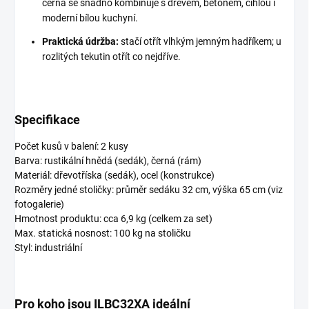
černá se snadno kombinuje s dřevem, betonem, cihlou i
moderní bílou kuchyní.
Praktická údržba:
stačí otřít vlhkým jemným hadříkem; u
rozlitých tekutin otřít co nejdříve.
Specifikace
Počet kusů v balení: 2 kusy
Barva: rustikální hnědá (sedák), černá (rám)
Materiál: dřevotříska (sedák), ocel (konstrukce)
Rozměry jedné stoličky: průměr sedáku 32 cm, výška 65 cm (viz
fotogalerie)
Hmotnost produktu: cca 6,9 kg (celkem za set)
Max. statická nosnost: 100 kg na stoličku
Styl: industriální
Pro koho jsou ILBC32XA ideální