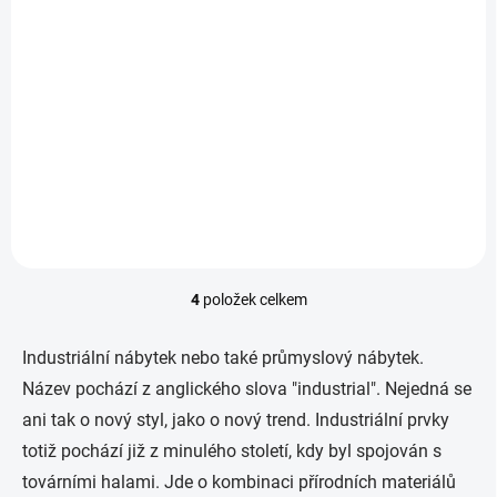
Konzolový stůl ILNT93XA
2 990 Kč
Do košíku
Prvotřídní materiály Nadčasový industriální design Pevná kovová
kostra Nastavitelné nožky Využití v mnoha místnostech
Rozměry: délka 100 cm x šířka 35 cm x výška 80 cm
4
položek celkem
O
v
l
Industriální nábytek nebo také průmyslový nábytek.
á
Název pochází z anglického slova "industrial". Nejedná se
d
a
ani tak o nový styl, jako o nový trend. Industriální prvky
c
totiž pochází již z minulého století, kdy byl spojován s
í
p
továrními halami. Jde o kombinaci přírodních materiálů