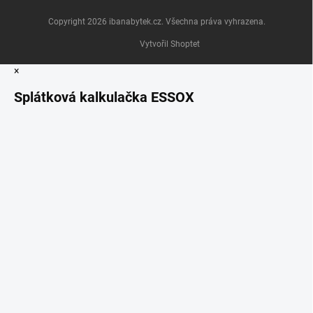
Copyright 2026
ibanabytek.cz
. Všechna práva vyhrazena.
Vytvořil Shoptet
×
Splátková kalkulačka ESSOX