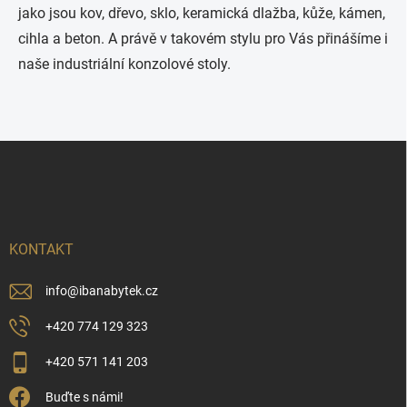
r
jako jsou kov, dřevo, sklo, keramická dlažba, kůže, kámen,
v
k
cihla a beton. A právě v takovém stylu pro Vás přinášíme i
y
naše industriální konzolové stoly.
v
ý
p
i
s
Z
u
á
p
a
t
í
KONTAKT
info
@
ibanabytek.cz
+420 774 129 323
+420 571 141 203
Buďte s námi!