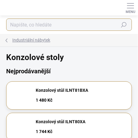
Přejít
na
obsah
Hledat
Industriální nábytek
Konzolové stoly
Nejprodávanější
Konzolový stůl ILNT81BXA
1 480 Kč
Konzolový stůl ILNT80XA
1 744 Kč