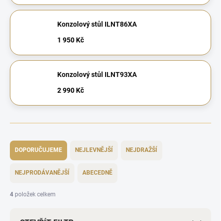
Konzolový stůl ILNT86XA
1 950 Kč
Konzolový stůl ILNT93XA
2 990 Kč
Ř
a
DOPORUČUJEME
NEJLEVNĚJŠÍ
NEJDRAŽŠÍ
z
e
NEJPRODÁVANĚJŠÍ
ABECEDNĚ
n
í
4
položek celkem
p
r