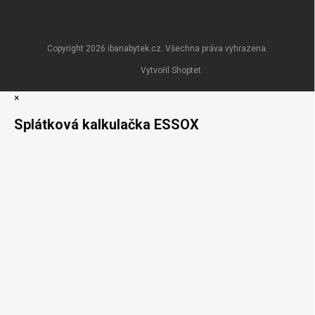
Copyright 2026
ibanabytek.cz
. Všechna práva vyhrazena.
Vytvořil Shoptet
×
Splátková kalkulačka ESSOX