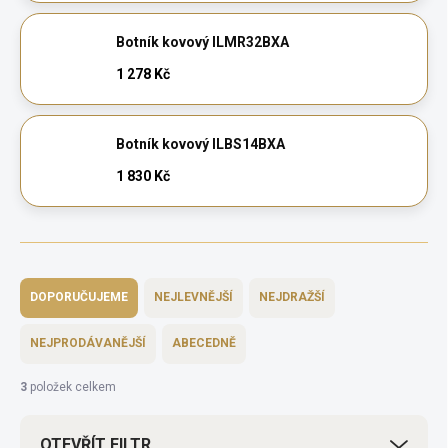
Botník kovový ILMR32BXA
1 278 Kč
Botník kovový ILBS14BXA
1 830 Kč
Ř
a
DOPORUČUJEME
NEJLEVNĚJŠÍ
NEJDRAŽŠÍ
z
e
NEJPRODÁVANĚJŠÍ
ABECEDNĚ
n
í
3
položek celkem
p
r
OTEVŘÍT FILTR