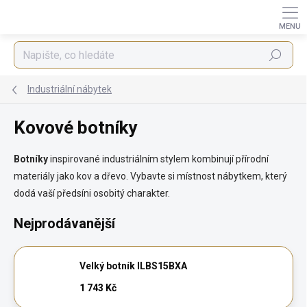
Přejít
na
obsah
Hledat
Industriální nábytek
Kovové botníky
Botníky
inspirované industriálním stylem kombinují přírodní
materiály jako kov a dřevo. Vybavte si místnost nábytkem, který
dodá vaší předsíni osobitý charakter.
Nejprodávanější
Velký botník ILBS15BXA
1 743 Kč