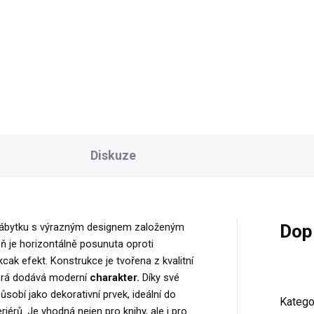
erní design v rustikálním
o bílém dekoru Prvotřídní
lita Dostatečný odkládací
stor Úspora místa Snadná
táž Rozměry: délka 50 cm,
ka 25 cm, výška 141,5 cm
Diskuze
 nábytku s výrazným designem založeným
Dop
ň je horizontálně posunuta oproti
cak efekt. Konstrukce je tvořena z kvalitní
terá dodává moderní
charakter.
Díky své
působí jako dekorativní prvek, ideální do
Katego
iérů. Je vhodná nejen pro knihy, ale i pro