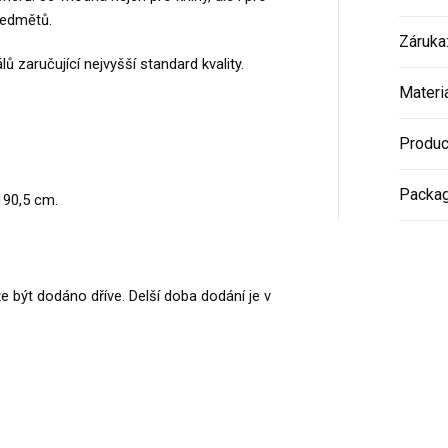
ředmětů.
Záruka
 zaručující nejvyšší standard kvality.
Materi
Produc
Packa
190,5 cm.
e být dodáno dříve. Delší doba dodání je v