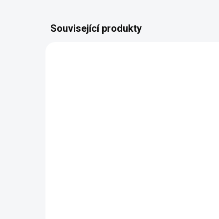
Související produkty
CHYTRÁ VOLBA
CHYTR
ZDARMA
Policová knihovna
Po
ILBC10BXA
IL
2 550 Kč
1 
Detail