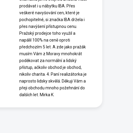
prodávat i u nábytku IBA. Přes
veškeré navyšování cen, které je
pochopitelné, si značka IBA držela i
přes navýšení přístupnou cenu.
Pražský prodejce toho využil a
napálil 100% na ceně oproti
předchozím 5 let. A zde jako pražák
musím Vám z Moravy mnohokrát
poděkovat za normální a lidský
přístup, ačkoliv obchod je obchod,
nikoliv charita. 4. Paní realizátorka je
naprosto lidsky skvělá. Děkuji Vám a
přeji obchodu mnoho požehnání do
dalších let. Mirka K.