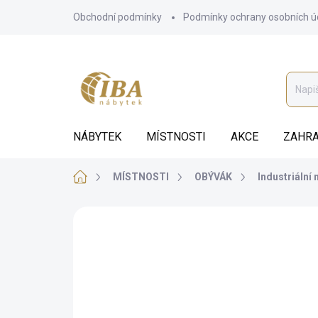
Přejít
Obchodní podmínky
Podmínky ochrany osobních ú
na
obsah
NÁBYTEK
MÍSTNOSTI
AKCE
ZAHRA
Domů
MÍSTNOSTI
OBÝVÁK
Industriální
ZNAČKA:
VASAGLE
CHYTRÁ VOLBA