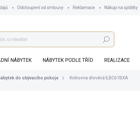
dajů
Odstoupení od smlouvy
Reklamace
Nákup na splátky
Hledat
DNÍ NÁBYTEK
NÁBYTEK PODLE TŘÍD
REALIZACE
 nábytek do obývacího pokoje
Knihovna dřevěná ILBC61BXA
2 122 Kč
ZDARMA
1 753,72 Kč bez DPH
Měrná
SKLADEM