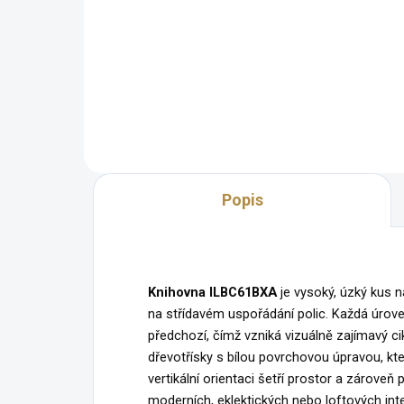
Jedinečný industriální design
Mod
Prvotřídní kvalita Úložný prostor
neb
Všestranné využití
kva
Rozměry: délka 60 cm x šířka 30
pro
cm x výška 120 cm
mon
šíř
Popis
Knihovna ILBC61BXA
je vysoký, úzký kus
na střídavém uspořádání polic. Každá úrove
předchozí, čímž vzniká vizuálně zajímavý cik
dřevotřísky s bílou povrchovou úpravou, k
vertikální orientaci šetří prostor a zároveň 
moderních, eklektických nebo loftových inter