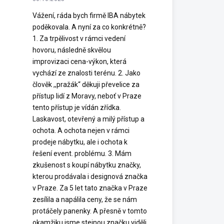
Vážení, ráda bych firmě IBA nábytek
poděkovala. A nyní za co konkrétně?
1. Za trpělivost v rámci vedení
hovoru, následně skvělou
improvizaci cena-výkon, která
vychází ze znalosti terénu. 2. Jako
člověk ,,pražák“ děkuji převelice za
přístup lidí z Moravy, neboť v Praze
tento přístup je vídán zřídka.
Laskavost, otevřený a milý přístup a
ochota. A ochota nejen v rámci
prodeje nábytku, ale i ochota k
řešení event. problému. 3. Mám
zkušenost s koupí nábytku značky,
kterou prodávala i designová značka
v Praze. Za 5 let tato značka v Praze
zesílila a napálila ceny, že se nám
protáčely panenky. A přesně v tomto
okamžiku jsme stejnou značku viděli