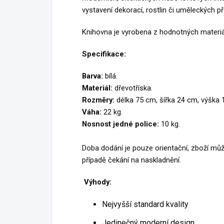
vystavení dekorací, rostlin či uměleckých p
Knihovna je vyrobena z hodnotných materiálů
Specifikace:
Barva:
bílá.
Materiál:
dřevotříska.
Rozměry:
délka 75 cm, šířka 24 cm, výška 
Váha:
22 kg.
Nosnost jedné police:
10 kg.
Doba dodání je pouze orientační, zboží můž
případě čekání na naskladnění.
Výhody:
Nejvyšší standard kvality
Jedinečný moderní design