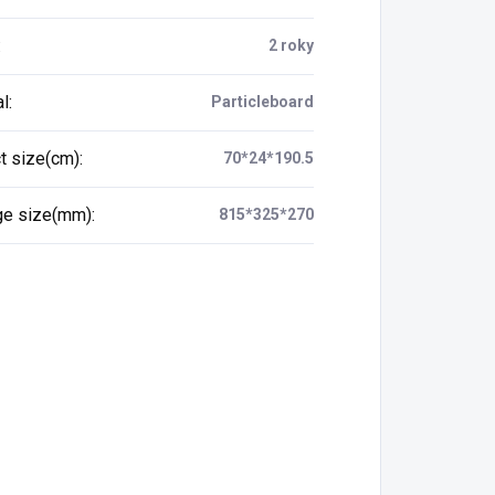
:
2 roky
al
:
Particleboard
t size(cm)
:
70*24*190.5
ge size(mm)
:
815*325*270