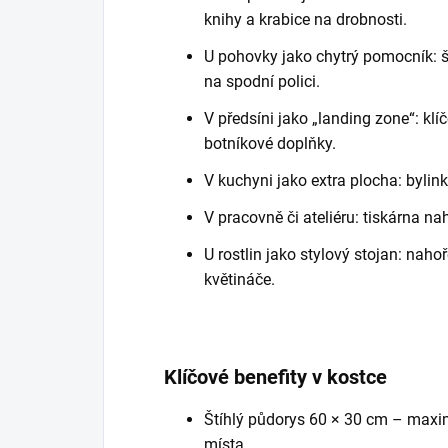
knihy a krabice na drobnosti.
U pohovky jako chytrý pomocník: šá
na spodní polici.
V předsíni jako „landing zone“: klí
botníkové doplňky.
V kuchyni jako extra plocha: bylink
V pracovně či ateliéru: tiskárna na
U rostlin jako stylový stojan: nahoř
květináče.
Klíčové benefity v kostce
Štíhlý půdorys 60 × 30 cm – max
místa