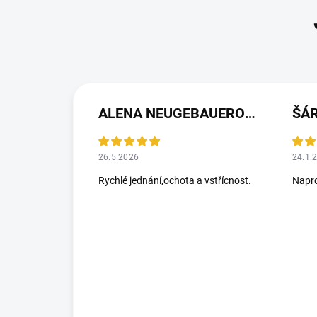
ALENA NEUGEBAUEROVÁ
ŠÁ
26.5.2026
24.1.
Rychlé jednání,ochota a vstřícnost.
Napro