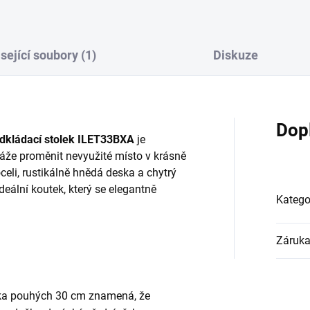
sející soubory (1)
Diskuze
Dop
dkládací stolek ILET33BXA
je
áže proměnit nevyužité místo v krásně
celi, rustikálně hnědá deska a chytrý
eální koutek, který se elegantně
Katego
Záruk
ka pouhých 30 cm znamená, že