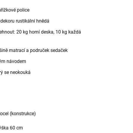
řížkové police
dekoru rustikální hnědá
ehnout: 20 kg horní deska, 10 kg každá
šině matrací a područek sedaček
dným návodem
erý se neokouká
 ocel (konstrukce)
výška 60 cm