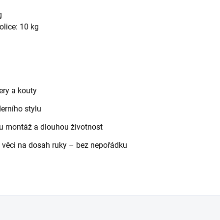
g
lice: 10 kg
zery a kouty
erního stylu
ou montáž a dlouhou životnost
é věci na dosah ruky – bez nepořádku