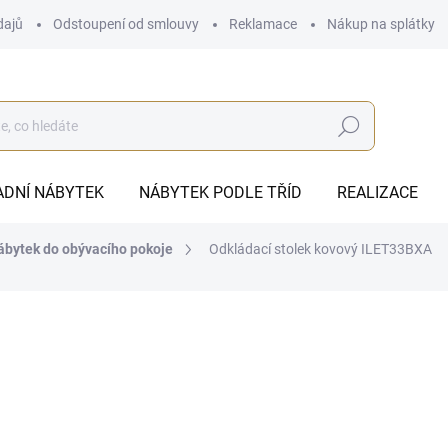
dajů
Odstoupení od smlouvy
Reklamace
Nákup na splátky
Hledat
ADNÍ NÁBYTEK
NÁBYTEK PODLE TŘÍD
REALIZACE
nábytek do obývacího pokoje
Odkládací stolek kovový ILET33BXA
1 523 Kč
ZDARMA
1 258,68 Kč bez DPH
Měrná
SKLADEM