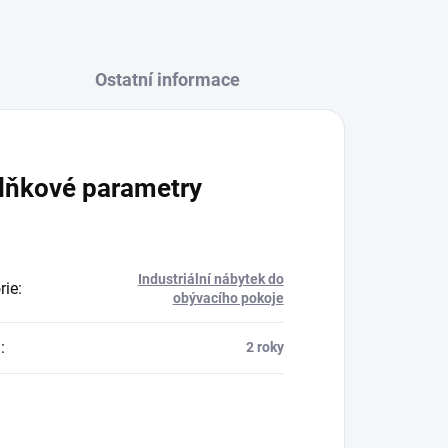
Ostatní informace
lňkové parametry
Industriální nábytek do
rie
:
obývacího pokoje
a
:
2 roky