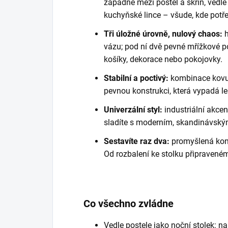
zapadne mezi postel a skříň, vedle
kuchyňské lince – všude, kde potřeb
Tři úložné úrovně, nulový chaos:
h
vázu; pod ní dvě pevné mřížkové po
košíky, dekorace nebo pokojovky.
Stabilní a poctivý:
kombinace kovu a
pevnou konstrukci, která vypadá leh
Univerzální styl:
industriální akce
sladíte s moderním, skandinávským
Sestavíte raz dva:
promyšlená kons
Od rozbalení ke stolku připravenému
Co všechno zvládne
Vedle postele jako noční stolek: n