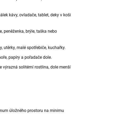
lek kávy, ovladače, tablet, deky v koši
če, peněženka, brýle, taška nebo
y, utěrky, malé spotřebiče, kuchařky.
hoře, papíry a pořadače dole.
e výrazná solitérní rostlina, dole menší
imum úložného prostoru na minimu