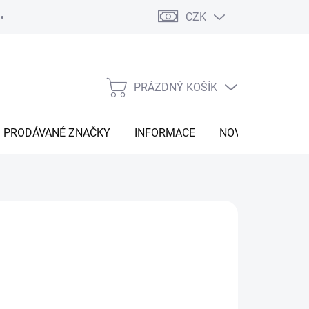
CZK
Vrácení zboží
Moje objednávka
Náš příběh
Kontakt
PRÁZDNÝ KOŠÍK
NÁKUPNÍ
KOŠÍK
PRODÁVANÉ ZNAČKY
INFORMACE
NOVINKY