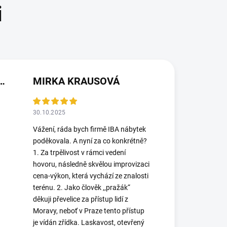
(NEOVĚŘENÁ RECENZE)
MIRKA KRAUSOVÁ
30.10.2025
Vážení, ráda bych firmě IBA nábytek
poděkovala. A nyní za co konkrétně?
1. Za trpělivost v rámci vedení
hovoru, následně skvělou improvizaci
cena-výkon, která vychází ze znalosti
terénu. 2. Jako člověk ,,pražák“
děkuji převelice za přístup lidí z
Moravy, neboť v Praze tento přístup
je vídán zřídka. Laskavost, otevřený