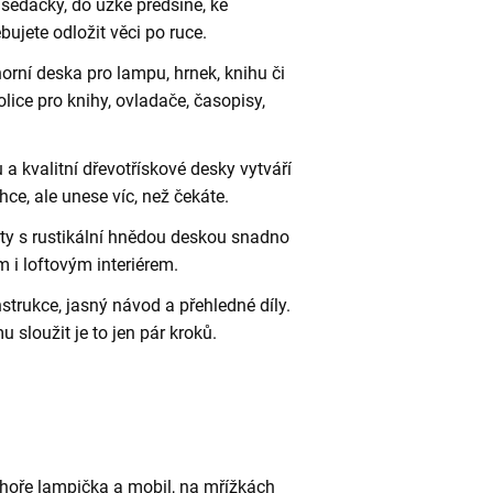
 sedačky, do úzké předsíně, ke
ujete odložit věci po ruce.
orní deska pro lampu, hrnek, knihu či
lice pro knihy, ovladače, časopisy,
 kvalitní dřevotřískové desky vytváří
ce, ale unese víc, než čekáte.
nty s rustikální hnědou deskou snadno
 i loftovým interiérem.
trukce, jasný návod a přehledné díly.
 sloužit je to jen pár kroků.
ahoře lampička a mobil, na mřížkách