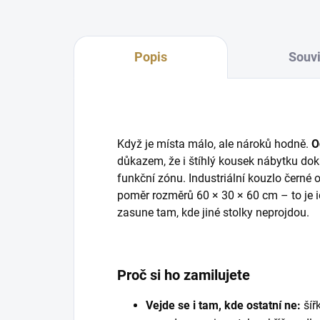
Popis
Souvi
Když je místa málo, ale nároků hodně.
O
důkazem, že i štíhlý kousek nábytku dok
funkční zónu. Industriální kouzlo černé o
poměr rozměrů 60 × 30 × 60 cm – to je id
zasune tam, kde jiné stolky neprojdou.
Proč si ho zamilujete
Vejde se i tam, kde ostatní ne:
šíř