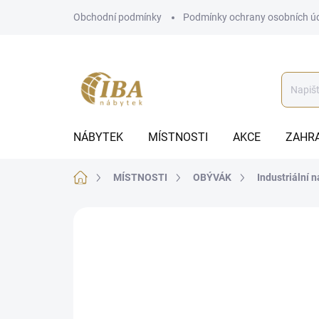
Přejít
Obchodní podmínky
Podmínky ochrany osobních ú
na
obsah
NÁBYTEK
MÍSTNOSTI
AKCE
ZAHR
Domů
MÍSTNOSTI
OBÝVÁK
Industriální 
ZNAČKA:
VASAGLE
CHYTRÁ VOLBA