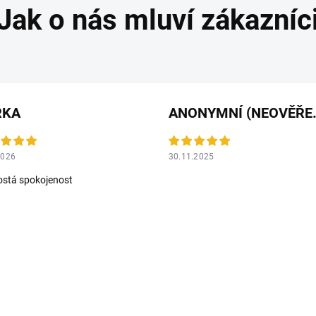
RKA
ANONYMNÍ 
2026
30.11.2025
stá spokojenost