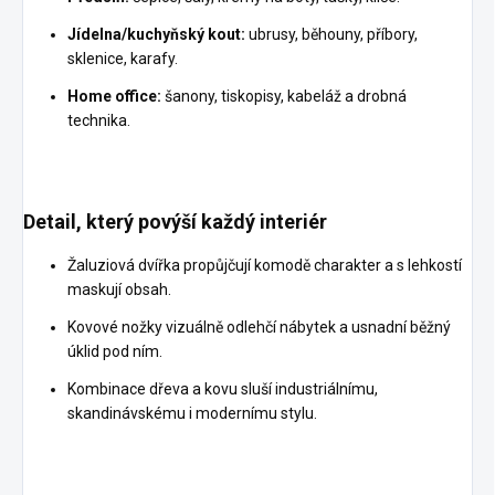
Jídelna/kuchyňský kout:
ubrusy, běhouny, příbory,
sklenice, karafy.
Home office:
šanony, tiskopisy, kabeláž a drobná
technika.
Detail, který povýší každý interiér
Žaluziová dvířka propůjčují komodě charakter a s lehkostí
maskují obsah.
Kovové nožky vizuálně odlehčí nábytek a usnadní běžný
úklid pod ním.
Kombinace dřeva a kovu sluší industriálnímu,
skandinávskému i modernímu stylu.