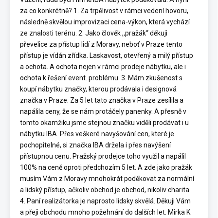
za co konkrétně? 1. Za trpělivost v rámci vedení hovoru,
následně skvělou improvizaci cena-výkon, která vychází
ze znalosti terénu. 2. Jako člověk ,,pražák“ děkuji
převelice za přístup lidí z Moravy, neboť v Praze tento
přístup je vídán zřídka. Laskavost, otevřený a milý přístup
a ochota. A ochota nejen v rámci prodeje nábytku, ale i
ochota k řešení event. problému. 3. Mám zkušenost s
koupí nábytku značky, kterou prodávala i designová
značka v Praze. Za 5 let tato značka v Praze zesílila a
napálila ceny, že se nám protáčely panenky. A přesně v
tomto okamžiku jsme stejnou značku viděli prodávat i u
nábytku IBA. Přes veškeré navyšování cen, které je
pochopitelné, si značka IBA držela i přes navýšení
přístupnou cenu. Pražský prodejce toho využil a napálil
100% na ceně oproti předchozím 5 let. A zde jako pražák
musím Vám z Moravy mnohokrát poděkovat za normální
a lidský přístup, ačkoliv obchod je obchod, nikoliv charita.
4. Paní realizátorka je naprosto lidsky skvělá. Děkuji Vám
a přeji obchodu mnoho požehnání do dalších let. Mirka K.