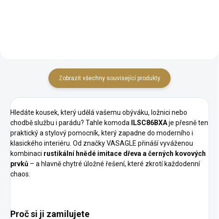
prostor Snadná montáž Bytelná
Stabilní kovová kostra
kostra Rozměry: délka 70 cm x
Rozměry: délka 70 cm x hloubka
šířka 30 cm x výška...
30 cm x výška 80 cm
Zobrazit všechny související produkty
Hledáte kousek, který udělá vašemu obýváku, ložnici nebo
chodbě službu i parádu? Tahle komoda
ILSC86BXA
je přesně ten
praktický a stylový pomocník, který zapadne do moderního i
klasického interiéru. Od značky VASAGLE přináší vyváženou
kombinaci
rustikální hnědé imitace dřeva a černých kovových
prvků
– a hlavně chytré úložné řešení, které zkrotí každodenní
chaos.
Proč si ji zamilujete