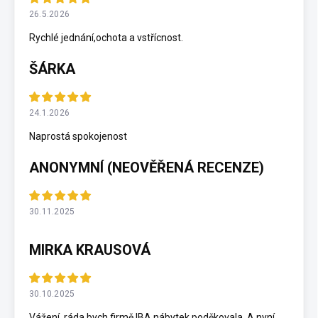
26.5.2026
Rychlé jednání,ochota a vstřícnost.
ŠÁRKA
24.1.2026
Naprostá spokojenost
ANONYMNÍ (NEOVĚŘENÁ RECENZE)
30.11.2025
MIRKA KRAUSOVÁ
30.10.2025
Vážení, ráda bych firmě IBA nábytek poděkovala. A nyní