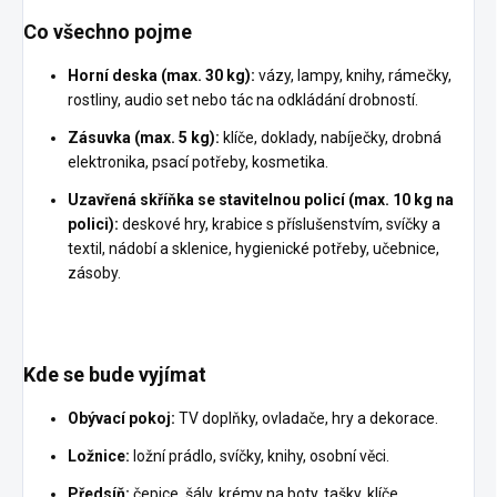
Co všechno pojme
Horní deska (max. 30 kg):
vázy, lampy, knihy, rámečky,
rostliny, audio set nebo tác na odkládání drobností.
Zásuvka (max. 5 kg):
klíče, doklady, nabíječky, drobná
elektronika, psací potřeby, kosmetika.
Uzavřená skříňka se stavitelnou policí (max. 10 kg na
polici):
deskové hry, krabice s příslušenstvím, svíčky a
textil, nádobí a sklenice, hygienické potřeby, učebnice,
zásoby.
Kde se bude vyjímat
Obývací pokoj:
TV doplňky, ovladače, hry a dekorace.
Ložnice:
ložní prádlo, svíčky, knihy, osobní věci.
Předsíň:
čepice, šály, krémy na boty, tašky, klíče.