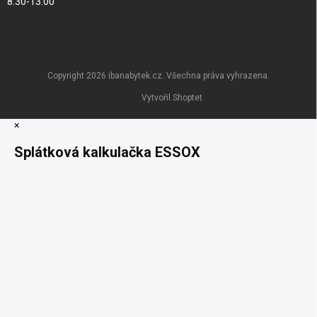
8:30-13:00
Copyright 2026
ibanabytek.cz
. Všechna práva vyhrazena.
Vytvořil Shoptet
×
Splátková kalkulačka ESSOX