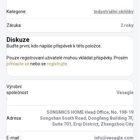
Kategorie
:
Industriální skříňky
Záruka
:
2 roky
Diskuze
Buďte první, kdo napíše příspěvek k této položce.
Pouze registrovaní uživatelé mohou vkládat příspěvky. Prosím
přihlaste se
nebo se
registrujte
.
Výrobní
společnost
Vasagle
:
SONGMICS HOME Head Office, No. 198-19
Adresa
:
Songshan South Road, Dongfang Building 7F,
Suite 701, Erqi District, Zhengzhou City
E-mail
:
info@vasagle.com