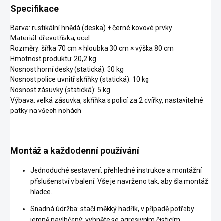
Specifikace
Barva: rustikální hnědá (deska) + černé kovové prvky
Materiál: dřevotříska, ocel
Rozměry: šířka 70 cm × hloubka 30 cm × výška 80 cm
Hmotnost produktu: 20,2 kg
Nosnost horní desky (statická): 30 kg
Nosnost police uvnitř skříňky (statická): 10 kg
Nosnost zásuvky (statická): 5 kg
Výbava: velká zásuvka, skříňka s policí za 2 dvířky, nastavitelné
patky na všech nohách
Montáž a každodenní používání
Jednoduché sestavení: přehledné instrukce a montážní
příslušenství v balení. Vše je navrženo tak, aby šla montáž
hladce.
Snadná údržba: stačí měkký hadřík, v případě potřeby
jemně navlhčený; vyhněte se agresivním čisticím