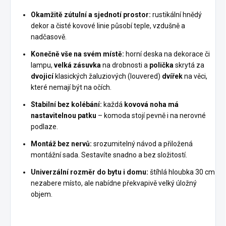
Okamžitě zútulní a sjednotí prostor:
rustikální hnědý
dekor a čisté kovové linie působí teple, vzdušně a
nadčasově.
Konečně vše na svém místě:
horní deska na dekorace či
lampu,
velká zásuvka
na drobnosti a
polička
skrytá za
dvojicí
klasických žaluziových (louvered)
dvířek
na věci,
které nemají být na očích.
Stabilní bez kolébání:
každá
kovová noha má
nastavitelnou patku
– komoda stojí pevně i na nerovné
podlaze.
Montáž bez nervů:
srozumitelný návod a přiložená
montážní sada. Sestavíte snadno a bez složitostí.
Univerzální rozměr do bytu i domu:
štíhlá hloubka 30 cm
nezabere místo, ale nabídne překvapivě velký úložný
objem.