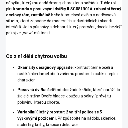
nábytku, který mu dodá šmrnc, charakter a pořádek. Tuhle roli
plní
komoda s posuvnými dvířky ILSC081B01A
:
robustní černý
ocelový rám
,
rustikálně hnědá
lamelová dvířka a nadčasová
silueta, která zapadne do moderních, industriálních i skandi
interiérů. Je to působivý sideboard, který promění „docela hezký“
pokoj ve „wow“ místnost.
Co z ní dělá chytrou volbu
Okamžitý designový upgrade:
kontrast černé oceli a
rustikálních lamel přidá vašemu prostoru hloubku, teplo i
charakter.
Posuvná dvířka šetří místo:
žádné křídlo, které naráží do
židle či stěny. Dveře hladce kloužou a odkryjí právě tu
polovinu, kterou chcete.
Variabilní úložný prostor: 2 vnitřní police se 5
výškovými pozicemi.
Přizpůsobíte na nádobí, sklenice,
stolní hry, knihy, krabice i dekorace.