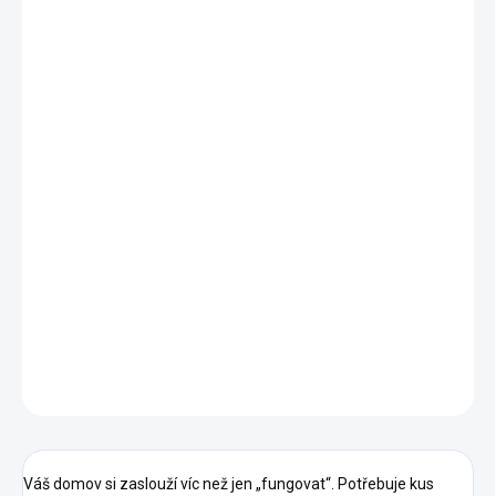
−
+
Přidat do košíku
Prvotřídní kvalita
Nastavitelná výška polic (5 stupňů)
Nastavitelné nožky
Pevná kovová kostra
Snadná montáž
Posuvná dvířka
Rozměry:
délka 100 cm x hloubka 35 cm x výška 70 cm
DETAILNÍ INFORMACE
ZEPTAT SE
HLÍDAT
Váš domov si zaslouží víc než jen „fungovat“. Potřebuje kus