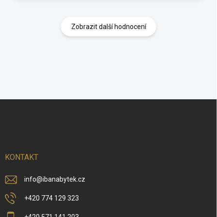
Zobrazit další hodnocení
Z
á
p
a
t
í
KONTAKT
info
@
ibanabytek.cz
+420 774 129 323