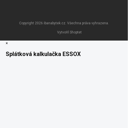
Copyright 2026
ibanabytek.cz
. Všechna práva vyhrazena.
Vytvořil Shoptet
×
Splátková kalkulačka ESSOX