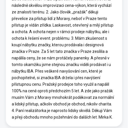
následně skvělou improvizaci cena-výkon, která vychází
ze znalosti terénu. 2. Jako člověk ,,pražák“ děkuji
převelice za přístup lidí z Moravy, neboť v Praze tento
přístup je vídán zřídka. Laskavost, otevřený a milý přístup
a ochota. A ochota nejen v rámci prodeje nábytku, ale i
ochota k řešení event. problému. 3. Mám zkušenost s
koupí nábytku značky, kterou prodávala i designová
značka v Praze. Za 5 let tato značka v Praze zesílila a
napálila ceny, že se nám protáčely panenky. A přesně v
tomto okamžiku jsme stejnou značku viděli prodávat i u
nábytku IBA. Přes veškeré navyšování cen, které je
pochopitelné, si značka IBA držela i přes navýšení
přístupnou cenu. Pražský prodejce toho využil a napálil
100% na ceně oproti předchozím 5 let. A zde jako pražák
musím Vám z Moravy mnohokrát poděkovat za normální
a lidský přístup, ačkoliv obchod je obchod, nikoliv charita.
4. Paní realizátorka je naprosto lidsky skvělá. Děkuji Vám
a přeji obchodu mnoho požehnání do dalších let. Mirka K.