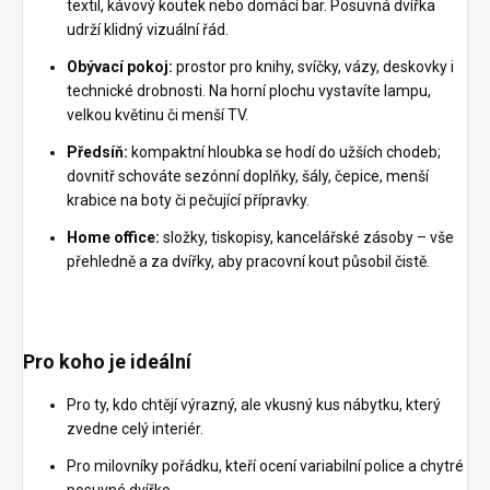
textil, kávový koutek nebo domácí bar. Posuvná dvířka
udrží klidný vizuální řád.
Obývací pokoj:
prostor pro knihy, svíčky, vázy, deskovky i
technické drobnosti. Na horní plochu vystavíte lampu,
velkou květinu či menší TV.
Předsíň:
kompaktní hloubka se hodí do užších chodeb;
dovnitř schováte sezónní doplňky, šály, čepice, menší
krabice na boty či pečující přípravky.
Home office:
složky, tiskopisy, kancelářské zásoby – vše
přehledně a za dvířky, aby pracovní kout působil čistě.
Pro koho je ideální
Pro ty, kdo chtějí výrazný, ale vkusný kus nábytku, který
zvedne celý interiér.
Pro milovníky pořádku, kteří ocení variabilní police a chytré