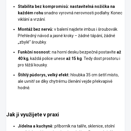
Stabilita bez kompromisů:
nastavitelná nožička na
každém rohu
snadno vyrovná nerovnosti podlahy. Konec
viklání a vrzání.
Montáž bez nervů:
v balení najdete imbus i šroubovák.
Přehledný návod a jasné kroky – žádné tápání, žádné
„zbylé“ šroubky.
Funkční nosnost:
na horní desku bezpečně postavíte
až
40 kg
, každá police unese
až 15 kg
. Tedy dost prostoru i
pro těžší kousky.
Štíhlý půdorys, velký efekt:
hloubka 35 cm šetří místo,
ale uvnitř se díky chytrému členění vejde překvapivě
hodně.
Jak ji využijete v praxi
Jídelna a kuchyně:
příborník na talíře, sklenice, stolní