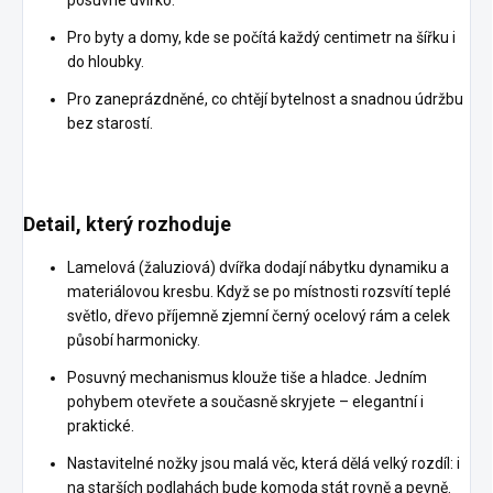
posuvné dvířko.
Pro byty a domy, kde se počítá každý centimetr na šířku i
do hloubky.
Pro zaneprázdněné, co chtějí bytelnost a snadnou údržbu
bez starostí.
Detail, který rozhoduje
Lamelová (žaluziová) dvířka dodají nábytku dynamiku a
materiálovou kresbu. Když se po místnosti rozsvítí teplé
světlo, dřevo příjemně zjemní černý ocelový rám a celek
působí harmonicky.
Posuvný mechanismus klouže tiše a hladce. Jedním
pohybem otevřete a současně skryjete – elegantní i
praktické.
Nastavitelné nožky jsou malá věc, která dělá velký rozdíl: i
na starších podlahách bude komoda stát rovně a pevně.