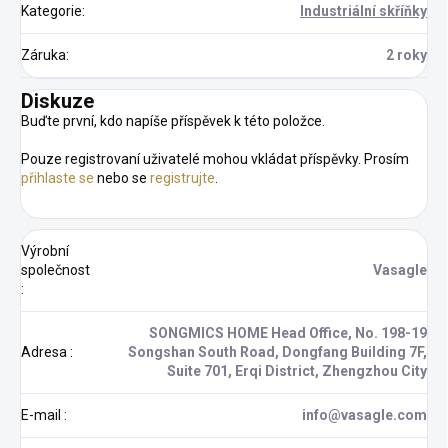
Kategorie
:
Industriální skříňky
Záruka
:
2 roky
Diskuze
Buďte první, kdo napíše příspěvek k této položce.
Pouze registrovaní uživatelé mohou vkládat příspěvky. Prosím
přihlaste se
nebo se
registrujte
.
Výrobní
společnost
Vasagle
:
SONGMICS HOME Head Office, No. 198-19
Adresa
:
Songshan South Road, Dongfang Building 7F,
Suite 701, Erqi District, Zhengzhou City
E-mail
:
info@vasagle.com