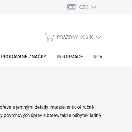
CZK
Vrácení zboží
Moje objednávka
Náš příběh
Kontakt
PRÁZDNÝ KOŠÍK
NÁKUPNÍ
KOŠÍK
PRODÁVANÉ ZNAČKY
INFORMACE
NOVINKY
řeva s jemnými detaily intarzie, antické ručně
ly povrchových úprav a barev, takže nábytek ladně