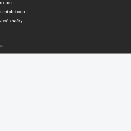
te nám
cení obchodu
vané značky
na.