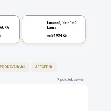
Luxusní jídelní stůl
LAURA
Laura
č
54 934 Kč
od
PRODÁVANĚJŠÍ
ABECEDNĚ
7
položek celkem
AUTORSKÝ PODPIS
ZDARMA
ZDARMA