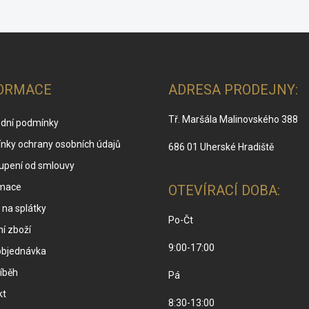
v
k
y
v
ý
p
ORMACE
ADRESA PRODEJNY:
i
s
u
Tř. Maršála Malinovského 388
dní podmínky
nky ochrany osobních údajů
686 01 Uherské Hradiště
upení od smlouvy
mace
OTEVÍRACÍ DOBA:
na splátky
Po-Čt
í zboží
9:00-17:00
objednávka
íběh
Pá
kt
8:30-13:00