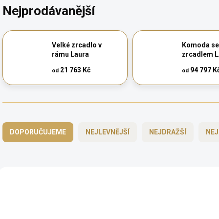
Nejprodávanější
Velké zrcadlo v
Komoda se
rámu Laura
zrcadlem 
21 763 Kč
94 797 K
od
od
Ř
a
DOPORUČUJEME
NEJLEVNĚJŠÍ
NEJDRAŽŠÍ
NEJ
z
e
n
í
V
p
ý
AUTORSKÝ PODPIS
AUTORSKÝ PODPIS
r
p
o
i
d
ZDARMA
s