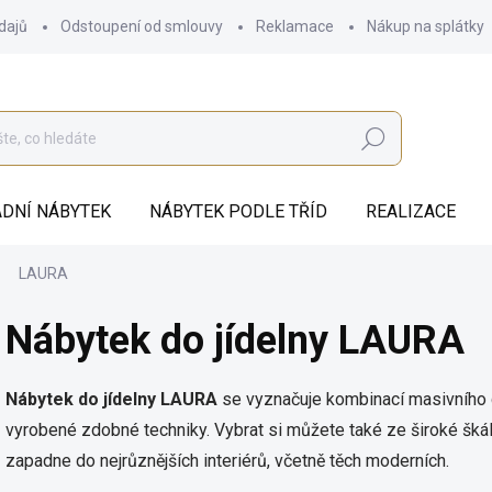
dajů
Odstoupení od smlouvy
Reklamace
Nákup na splátky
Hledat
DNÍ NÁBYTEK
NÁBYTEK PODLE TŘÍD
REALIZACE
LAURA
Nábytek do jídelny LAURA
Nábytek do jídelny LAURA
se vyznačuje kombinací masivního d
vyrobené zdobné techniky.
Vybrat si můžete také ze široké šká
zapadne do nejrůznějších interiérů, včetně těch moderních.