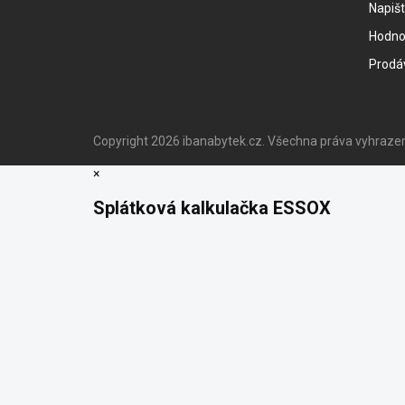
Napiš
Hodno
Prodá
Copyright 2026
ibanabytek.cz
. Všechna práva vyhraze
×
Splátková kalkulačka ESSOX