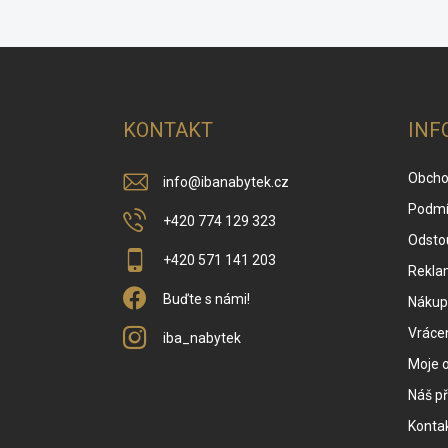
Z
á
p
a
KONTAKT
INF
t
í
Obcho
info
@
ibanabytek.cz
Podmí
+420 774 129 323
Odsto
+420 571 141 203
Rekla
Buďte s námi!
Nákup 
Vrácen
iba_nabytek
Moje 
Náš př
Konta