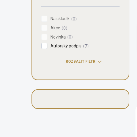
n
í
p
Na skladě
0
a
Akce
n
0
e
Novinka
0
l
Autorský podpis
7
ROZBALIT FILTR