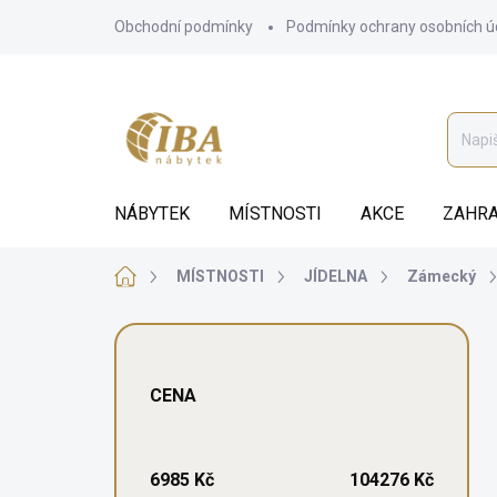
Přejít
Obchodní podmínky
Podmínky ochrany osobních ú
na
obsah
NÁBYTEK
MÍSTNOSTI
AKCE
ZAHRA
Domů
MÍSTNOSTI
JÍDELNA
Zámecký
P
o
s
CENA
t
r
a
n
6985
Kč
104276
Kč