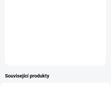
Kvalitní a současně elegantní kulatý jídelní stůl rozkládací
Valeria v mnoha barevných provedeních dřeva.
Rozměry:
průměr 1100 mm / po rozložení (1600 mm)
výška 800 mm.
DETAILNÍ INFORMACE
ZEPTAT SE
HLÍDAT
Související produkty
AUTORSKÝ PODPIS
AUTORSKÝ PODPIS
ZDARMA
ZDARMA