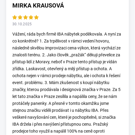
MIRKA KRAUSOVÁ
30.10.2025
Vážení, ráda bych firmě IBA nábytek poděkovala. A nyní za
co konkrétně? 1. Za trpělivost v rámci vedení hovoru,
následně skvělou improvizaci cena-výkon, která vychází ze
znalosti terénu. 2. Jako člověk ,,pražák“ děkuji převelice za
přístup lidí z Moravy, neboť v Praze tento přístup je vídán
zřídka. Laskavost, otevřený a milý přístup a ochota. A
ochota nejen v rámci prodeje nábytku, ale i ochota k řešení
event. problému. 3. Mám zkušenost s koupí nábytku
značky, kterou prodávala i designová značka v Praze. Za 5
let tato značka v Praze zesílila a napálila ceny, že se nám
protáčely panenky. A přesně v tomto okamžiku jsme
stejnou značku viděli prodávat i u nábytku IBA. Přes
veškeré navyšování cen, které je pochopitelné, si značka
IBA držela i přes navýšení přístupnou cenu. Pražský
prodejce toho využil a napálil 100% na ceně oproti