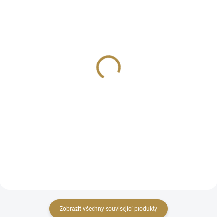
Masivní židle Valeria
Luxusní jídelní stůl
VALERIA Lux
4 808 Kč
od
49 950 Kč
od
Detail
Detail
Masivní židle z kolekce VALERIA
v klasickém anglickém stylu,
Rozkládací jídelní stůl Valeria Lux
který okouzlí jednoduchostí a
z kolekce inspirované anglickým
přímými liniemi.
stylem. Rozměry: šířka 2100 mm
(po rozložení 2900 mm), hloubka
1050 mm, výška 780 mm
Zobrazit všechny související produkty