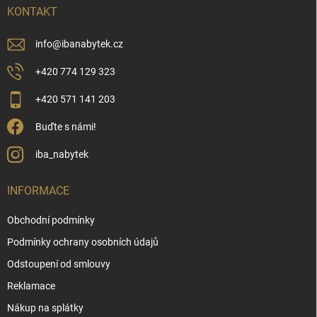
í
KONTAKT
info
@
ibanabytek.cz
+420 774 129 323
+420 571 141 203
Buďte s námi!
iba_nabytek
INFORMACE
Obchodní podmínky
Podmínky ochrany osobních údajů
Odstoupení od smlouvy
Reklamace
Nákup na splátky