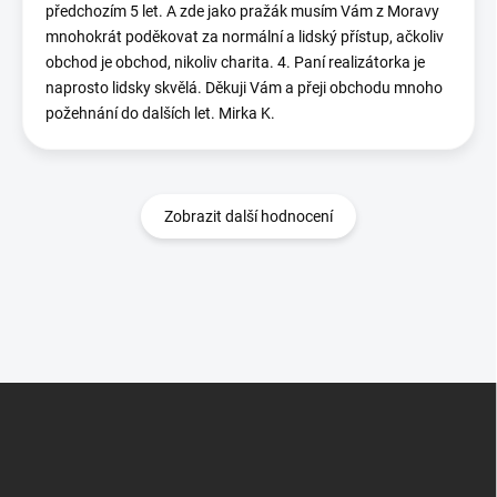
předchozím 5 let. A zde jako pražák musím Vám z Moravy
mnohokrát poděkovat za normální a lidský přístup, ačkoliv
obchod je obchod, nikoliv charita. 4. Paní realizátorka je
naprosto lidsky skvělá. Děkuji Vám a přeji obchodu mnoho
požehnání do dalších let. Mirka K.
Zobrazit další hodnocení
Z
á
p
a
t