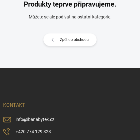
Produkty teprve připravujeme.
Můžete se ale podívat na ostatní kategorie.
Zpět do obchodu
Z
á
p
a
t
í
KONTAKT
info
@
ibanabytek.cz
+420 774 129 323