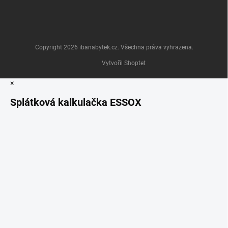
Copyright 2026
ibanabytek.cz
. Všechna práva vyhrazena.
Vytvořil Shoptet
×
Splátková kalkulačka ESSOX