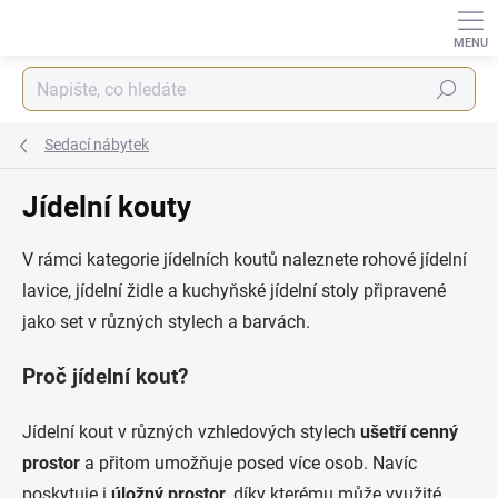
Přejít
na
obsah
Hledat
Sedací nábytek
Jídelní kouty
V rámci kategorie jídelních koutů naleznete rohové jídelní
lavice, jídelní židle a kuchyňské jídelní stoly připravené
jako set v různých stylech a barvách.
Proč jídelní kout?
Jídelní kout v různých vzhledových stylech
ušetří cenný
prostor
a přitom umožňuje posed více osob. Navíc
poskytuje i
úložný prostor
, díky kterému může využité