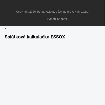
Copyright 2026
ibanabytek.cz
. Všechna práva vyhrazena.
Vytvořil Shoptet
×
Splátková kalkulačka ESSOX