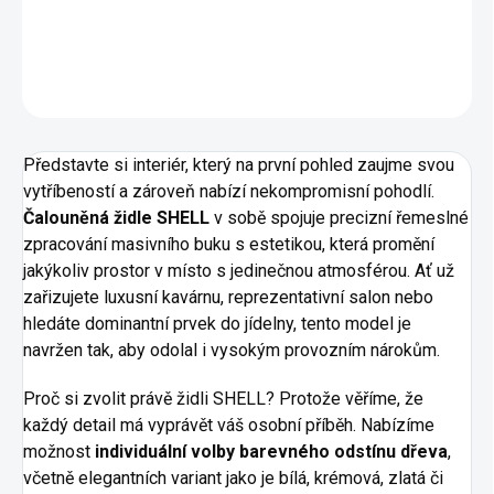
DETAILNÍ INFORMACE
ZEPTAT SE
HLÍDAT
Představte si interiér, který na první pohled zaujme svou
vytříbeností a zároveň nabízí nekompromisní pohodlí.
Čalouněná židle SHELL
v sobě spojuje precizní řemeslné
zpracování masivního buku s estetikou, která promění
jakýkoliv prostor v místo s jedinečnou atmosférou. Ať už
zařizujete luxusní kavárnu, reprezentativní salon nebo
hledáte dominantní prvek do jídelny, tento model je
navržen tak, aby odolal i vysokým provozním nárokům.
Proč si zvolit právě židli SHELL? Protože věříme, že
každý detail má vyprávět váš osobní příběh. Nabízíme
možnost
individuální volby barevného odstínu dřeva
,
včetně elegantních variant jako je bílá, krémová, zlatá či