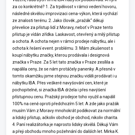
za co konkrétně? 1. Za trpělivost v rámci vedení hovoru,
následně skvělou improvizaci cena-výkon, která vychází
ze znalosti terénu. 2. Jako člověk ,,pražák“ děkuji
převelice za přístup lidí z Moravy, neboť v Praze tento
přístup je vídán zřídka. Laskavost, otevřený a milý přístup
a ochota. A ochota nejen v rámci prodeje nábytku, ale i
ochota k řešení event. problému. 3. Mám zkušenost s
koupí nábytku značky, kterou prodávala i designová
značka v Praze. Za 5 let tato značka v Praze zesílila a
napálila ceny, že se nám protáčely panenky. A přesně v
tomto okamžiku jsme stejnou značku viděli prodávat i u
nábytku IBA. Přes veškeré navyšování cen, které je
pochopitelné, si značka IBA držela i přes navýšení
přístupnou cenu. Pražský prodejce toho využil a napálil
100% na ceně oproti předchozím 5 let. A zde jako pražák
musím Vám z Moravy mnohokrát poděkovat za normální
a lidský přístup, ačkoliv obchod je obchod, nikoliv charita.
4. Paní realizátorka je naprosto lidsky skvělá. Děkuji Vám
a přeji obchodu mnoho požehnání do dalších let. Mirka K.