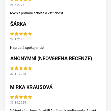
26.5.2026
Rychlé jednání,ochota a vstřícnost.
ŠÁRKA
24.1.2026
Naprostá spokojenost
ANONYMNÍ (NEOVĚŘENÁ RECENZE)
30.11.2025
MIRKA KRAUSOVÁ
30.10.2025
Vážení, ráda bych firmě IBA nábytek poděkovala. A nyní