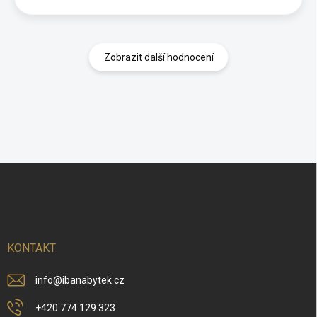
Zobrazit další hodnocení
Z
á
p
a
t
í
KONTAKT
info
@
ibanabytek.cz
+420 774 129 323