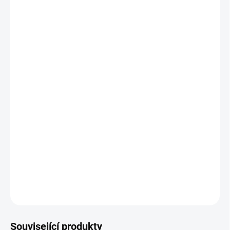
PODRUČKY
−
+
Přidat do košíku
Klasický design
Prvotřídní kvalita
Buková masivní konstrukce
Široké možnosti personalizace odstínu dřeva a potahu
Rozměry:
výška 1060, hloubka 560, šířka 560 mm
DETAILNÍ INFORMACE
ZEPTAT SE
HLÍDAT
Související produkty