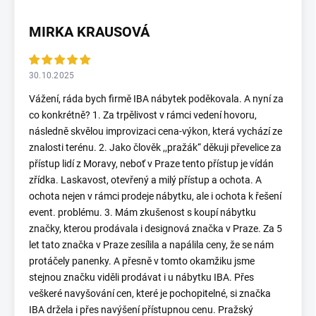
MIRKA KRAUSOVÁ
30.10.2025
Vážení, ráda bych firmě IBA nábytek poděkovala. A nyní za
co konkrétně? 1. Za trpělivost v rámci vedení hovoru,
následně skvělou improvizaci cena-výkon, která vychází ze
znalosti terénu. 2. Jako člověk ,,pražák“ děkuji převelice za
přístup lidí z Moravy, neboť v Praze tento přístup je vídán
zřídka. Laskavost, otevřený a milý přístup a ochota. A
ochota nejen v rámci prodeje nábytku, ale i ochota k řešení
event. problému. 3. Mám zkušenost s koupí nábytku
značky, kterou prodávala i designová značka v Praze. Za 5
let tato značka v Praze zesílila a napálila ceny, že se nám
protáčely panenky. A přesně v tomto okamžiku jsme
stejnou značku viděli prodávat i u nábytku IBA. Přes
veškeré navyšování cen, které je pochopitelné, si značka
IBA držela i přes navýšení přístupnou cenu. Pražský