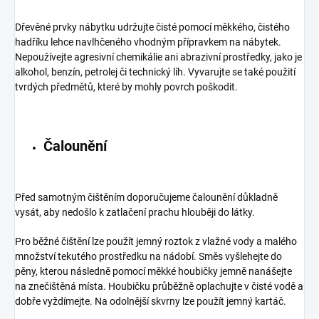
Dřevěné prvky nábytku udržujte čisté pomocí měkkého, čistého
hadříku lehce navlhčeného vhodným přípravkem na nábytek.
Nepoužívejte agresivní chemikálie ani abrazivní prostředky, jako je
alkohol, benzín, petrolej či technický líh. Vyvarujte se také použití
tvrdých předmětů, které by mohly povrch poškodit.
Čalounění
Před samotným čištěním doporučujeme čalounění důkladně
vysát, aby nedošlo k zatlačení prachu hlouběji do látky.
Pro běžné čištění lze použít jemný roztok z vlažné vody a malého
množství tekutého prostředku na nádobí. Směs vyšlehejte do
pěny, kterou následně pomocí měkké houbičky jemně nanášejte
na znečištěná místa. Houbičku průběžně oplachujte v čisté vodě a
dobře vyždímejte. Na odolnější skvrny lze použít jemný kartáč.