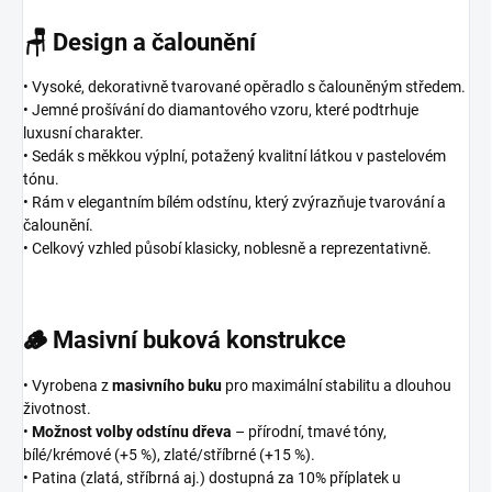
🪑 Design a čalounění
• Vysoké, dekorativně tvarované opěradlo s čalouněným středem.
• Jemné prošívání do diamantového vzoru, které podtrhuje
luxusní charakter.
• Sedák s měkkou výplní, potažený kvalitní látkou v pastelovém
tónu.
• Rám v elegantním bílém odstínu, který zvýrazňuje tvarování a
čalounění.
• Celkový vzhled působí klasicky, noblesně a reprezentativně.
🪵 Masivní buková konstrukce
• Vyrobena z
masivního buku
pro maximální stabilitu a dlouhou
životnost.
•
Možnost volby odstínu dřeva
– přírodní, tmavé tóny,
bílé/krémové (+5 %), zlaté/stříbrné (+15 %).
• Patina (zlatá, stříbrná aj.) dostupná za 10% příplatek u