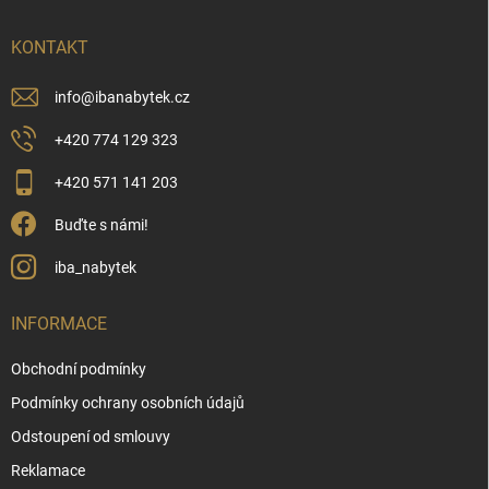
t
í
KONTAKT
info
@
ibanabytek.cz
+420 774 129 323
+420 571 141 203
Buďte s námi!
iba_nabytek
INFORMACE
Obchodní podmínky
Podmínky ochrany osobních údajů
Odstoupení od smlouvy
Reklamace