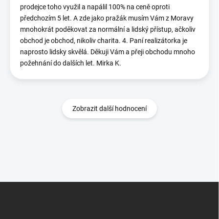
prodejce toho využil a napálil 100% na ceně oproti
předchozím 5 let. A zde jako pražák musím Vám z Moravy
mnohokrát poděkovat za normální a lidský přístup, ačkoliv
obchod je obchod, nikoliv charita. 4. Paní realizátorka je
naprosto lidsky skvělá. Děkuji Vám a přeji obchodu mnoho
požehnání do dalších let. Mirka K.
Zobrazit další hodnocení
Z
á
p
a