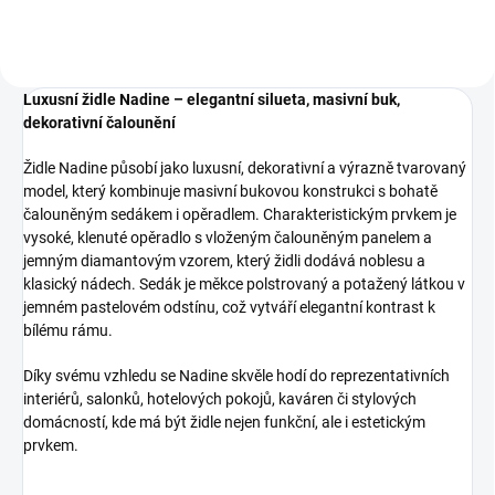
Materiál: masivní buk
Luxusní židle Nadine – elegantní silueta, masivní buk,
dekorativní čalounění
Židle Nadine působí jako luxusní, dekorativní a výrazně tvarovaný
model, který kombinuje masivní bukovou konstrukci s bohatě
čalouněným sedákem i opěradlem. Charakteristickým prvkem je
vysoké, klenuté opěradlo s vloženým čalouněným panelem a
jemným diamantovým vzorem, který židli dodává noblesu a
klasický nádech. Sedák je měkce polstrovaný a potažený látkou v
jemném pastelovém odstínu, což vytváří elegantní kontrast k
bílému rámu.
Díky svému vzhledu se Nadine skvěle hodí do reprezentativních
interiérů, salonků, hotelových pokojů, kaváren či stylových
domácností, kde má být židle nejen funkční, ale i estetickým
prvkem.