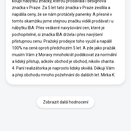
koupí nábytku značky, kterou prodávala i designová
značka v Praze. Za 5 let tato značka v Praze zesílila a
napálila ceny, že se nám protáčely panenky. A přesně v
tomto okamžiku jsme stejnou značku viděli prodávat i u
nábytku IBA. Přes veškeré navyšování cen, které je
pochopitelné, si značka IBA držela i přes navýšení
přístupnou cenu. Pražský prodejce toho využil a napálil
100% na ceně oproti předchozím 5 let. A zde jako pražák
musím Vám z Moravy mnohokrát poděkovat za normální
a lidský přístup, ačkoliv obchod je obchod, nikoliv charita.
4. Paní realizátorka je naprosto lidsky skvělá. Děkuji Vám
a přeji obchodu mnoho požehnání do dalších let. Mirka K.
Zobrazit další hodnocení