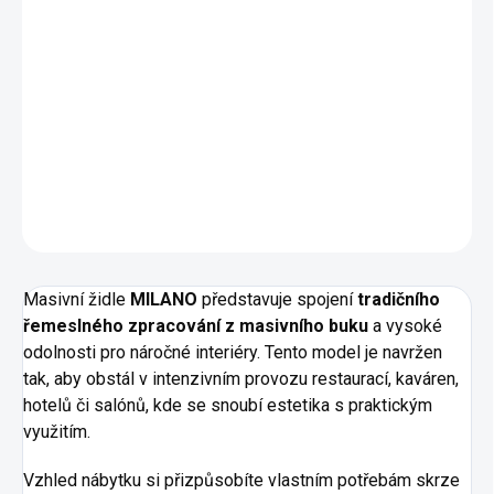
Masivní
židle Milano vyrobená
na míru
dle Vašich
představ.
Rozměry:
výška 980, hloubka 560, šířka 480 mm
Materiál:
masivní buk
DETAILNÍ INFORMACE
ZEPTAT SE
HLÍDAT
Masivní židle
MILANO
představuje spojení
tradičního
řemeslného zpracování z masivního buku
a vysoké
odolnosti pro náročné interiéry. Tento model je navržen
tak, aby obstál v intenzivním provozu restaurací, kaváren,
hotelů či salónů, kde se snoubí estetika s praktickým
využitím.
Vzhled nábytku si přizpůsobíte vlastním potřebám skrze