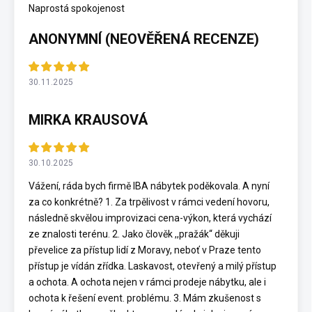
Naprostá spokojenost
ANONYMNÍ (NEOVĚŘENÁ RECENZE)
30.11.2025
MIRKA KRAUSOVÁ
30.10.2025
Vážení, ráda bych firmě IBA nábytek poděkovala. A nyní
za co konkrétně? 1. Za trpělivost v rámci vedení hovoru,
následně skvělou improvizaci cena-výkon, která vychází
ze znalosti terénu. 2. Jako člověk ,,pražák“ děkuji
převelice za přístup lidí z Moravy, neboť v Praze tento
přístup je vídán zřídka. Laskavost, otevřený a milý přístup
a ochota. A ochota nejen v rámci prodeje nábytku, ale i
ochota k řešení event. problému. 3. Mám zkušenost s