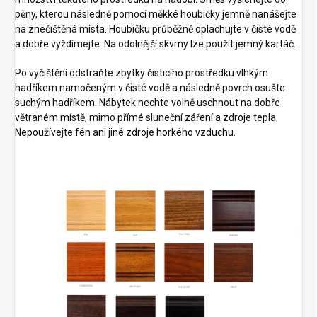
pěny, kterou následně pomocí měkké houbičky jemně nanášejte
na znečištěná místa. Houbičku průběžně oplachujte v čisté vodě
a dobře vyždímejte. Na odolnější skvrny lze použít jemný kartáč.
Po vyčištění odstraňte zbytky čisticího prostředku vlhkým
hadříkem namočeným v čisté vodě a následně povrch osušte
suchým hadříkem. Nábytek nechte volně uschnout na dobře
větraném místě, mimo přímé sluneční záření a zdroje tepla.
Nepoužívejte fén ani jiné zdroje horkého vzduchu.