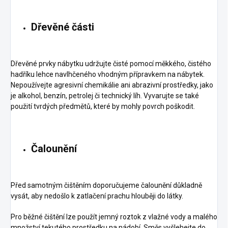
Dřevěné části
Dřevěné prvky nábytku udržujte čisté pomocí měkkého, čistého
hadříku lehce navlhčeného vhodným přípravkem na nábytek.
Nepoužívejte agresivní chemikálie ani abrazivní prostředky, jako
je alkohol, benzín, petrolej či technický líh. Vyvarujte se také
použití tvrdých předmětů, které by mohly povrch poškodit.
Čalounění
Před samotným čištěním doporučujeme čalounění důkladně
vysát, aby nedošlo k zatlačení prachu hlouběji do látky.
Pro běžné čištění lze použít jemný roztok z vlažné vody a malého
množství tekutého prostředku na nádobí. Směs vyšlehejte do