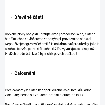
Dřevěné části
Dřevěné prvky nábytku udržujte čisté pomocí měkkého, čistého
hadříku lehce navlhčeného vhodným přípravkem na nábytek.
Nepoužívejte agresivní chemikálie ani abrazivní prostředky, jako je
alkohol, benzín, petrolej či technický líh. Vyvarujte se také použití
tvrdých předmětů, které by mohly povrch poškodit.
Čalounění
Před samotným čištěním doporučujeme čalounění důkladně
vysát, aby nedošlo k zatlačení prachu hlouběji do látky.
Pro běžné čištění lze použít jemný roztok z vlažné vody a malého