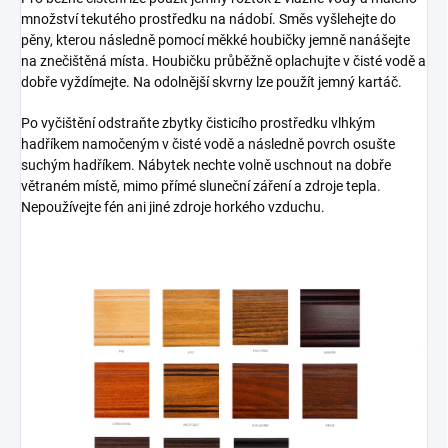
množství tekutého prostředku na nádobí. Směs vyšlehejte do
pěny, kterou následně pomocí měkké houbičky jemně nanášejte
na znečištěná místa. Houbičku průběžně oplachujte v čisté vodě a
dobře vyždímejte. Na odolnější skvrny lze použít jemný kartáč.
Po vyčištění odstraňte zbytky čisticího prostředku vlhkým
hadříkem namočeným v čisté vodě a následně povrch osušte
suchým hadříkem. Nábytek nechte volně uschnout na dobře
větraném místě, mimo přímé sluneční záření a zdroje tepla.
Nepoužívejte fén ani jiné zdroje horkého vzduchu.