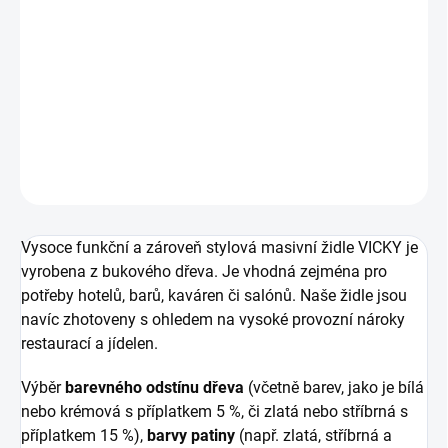
Masivní
židle Vicky vyrobená
na míru
dle Vašich představ.
Rozměry:
výška 1000, hloubka 550, šířka 480 mm
Materiál:
masivní buk
DETAILNÍ INFORMACE
ZEPTAT SE
HLÍDAT
Vysoce funkční a zároveň stylová masivní židle VICKY je
vyrobena z bukového dřeva. Je vhodná zejména pro
potřeby hotelů, barů, kaváren či salónů. Naše židle jsou
navíc zhotoveny s ohledem na vysoké provozní nároky
restaurací a jídelen.
Výběr
barevného odstínu dřeva
(včetně barev, jako je bílá
nebo krémová s příplatkem 5 %, či zlatá nebo stříbrná s
příplatkem 15 %),
barvy patiny
(např. zlatá, stříbrná a