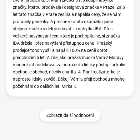
event. problému. 3. Mám zkušenost s koupí nábytku
značky, kterou prodávala i designová značka v Praze. Za 5
let tato značka v Praze zesílila a napálila ceny, že se nám
protáčely panenky. A přesně v tomto okamžiku jsme
stejnou značku viděli prodávat i u nábytku IBA. Přes
veškeré navyšování cen, které je pochopitelné, si značka
IBA držela i přes navýšení přístupnou cenu. Pražský
prodejce toho využil a napálil 100% na ceně oproti
předchozím 5 let. A zde jako pražák musím Vám z Moravy
mnohokrát poděkovat za normální a lidský přístup, ačkoliv
obchod je obchod, nikoliv charita. 4. Paní realizátorka je
naprosto lidsky skvělá. Děkuji Vám a přeji obchodu mnoho
požehnání do dalších let. Mirka K.
Zobrazit další hodnocení