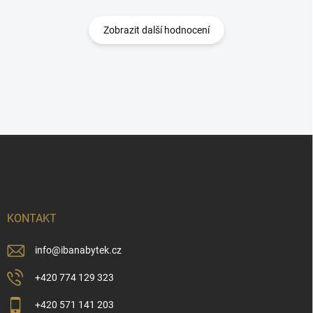
Zobrazit další hodnocení
Z
á
p
a
t
í
KONTAKT
info
@
ibanabytek.cz
+420 774 129 323
+420 571 141 203