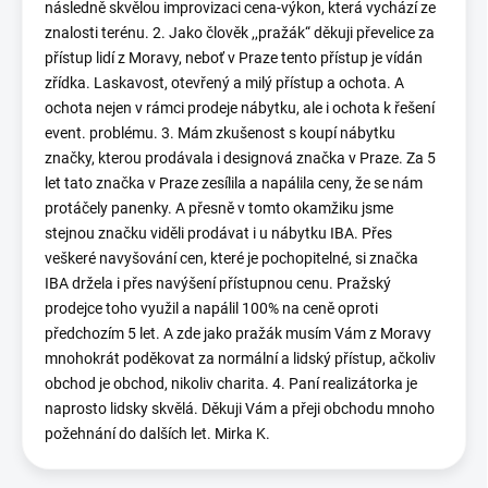
následně skvělou improvizaci cena-výkon, která vychází ze
znalosti terénu. 2. Jako člověk ,,pražák“ děkuji převelice za
přístup lidí z Moravy, neboť v Praze tento přístup je vídán
zřídka. Laskavost, otevřený a milý přístup a ochota. A
ochota nejen v rámci prodeje nábytku, ale i ochota k řešení
event. problému. 3. Mám zkušenost s koupí nábytku
značky, kterou prodávala i designová značka v Praze. Za 5
let tato značka v Praze zesílila a napálila ceny, že se nám
protáčely panenky. A přesně v tomto okamžiku jsme
stejnou značku viděli prodávat i u nábytku IBA. Přes
veškeré navyšování cen, které je pochopitelné, si značka
IBA držela i přes navýšení přístupnou cenu. Pražský
prodejce toho využil a napálil 100% na ceně oproti
předchozím 5 let. A zde jako pražák musím Vám z Moravy
mnohokrát poděkovat za normální a lidský přístup, ačkoliv
obchod je obchod, nikoliv charita. 4. Paní realizátorka je
naprosto lidsky skvělá. Děkuji Vám a přeji obchodu mnoho
požehnání do dalších let. Mirka K.