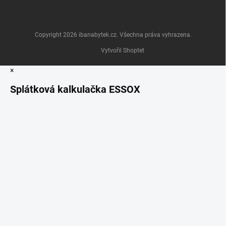
Copyright 2026
ibanabytek.cz
. Všechna práva vyhrazena.
Vytvořil Shoptet
×
Splátková kalkulačka ESSOX