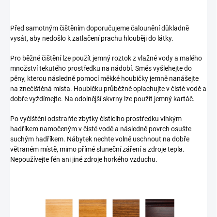
Před samotným čištěním doporučujeme čalounění důkladně
vysát, aby nedošlo k zatlačení prachu hlouběji do látky.
Pro běžné čištění lze použít jemný roztok z vlažné vody a malého
množství tekutého prostředku na nádobí. Směs vyšlehejte do
pěny, kterou následně pomocí měkké houbičky jemně nanášejte
na znečištěná místa. Houbičku průběžně oplachujte v čisté vodě a
dobře vyždímejte. Na odolnější skvrny lze použít jemný kartáč.
Po vyčištění odstraňte zbytky čisticího prostředku vlhkým
hadříkem namočeným v čisté vodě a následně povrch osušte
suchým hadříkem. Nábytek nechte volně uschnout na dobře
větraném místě, mimo přímé sluneční záření a zdroje tepla.
Nepoužívejte fén ani jiné zdroje horkého vzduchu.