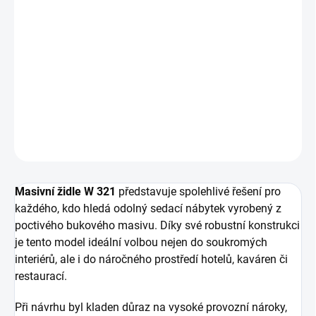
Masivní
židle W 321 vyrobená
na míru
dle Vašich
představ.
Rozměry:
výška 950, hloubka 500, šířka 480 mm
Materiál:
masivní buk
DETAILNÍ INFORMACE
ZEPTAT SE
HLÍDAT
Masivní židle W 321
představuje spolehlivé řešení pro
každého, kdo hledá odolný sedací nábytek vyrobený z
poctivého bukového masivu. Díky své robustní konstrukci
je tento model ideální volbou nejen do soukromých
interiérů, ale i do náročného prostředí hotelů, kaváren či
restaurací.
Při návrhu byl kladen důraz na vysoké provozní nároky,