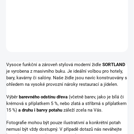
Rozměry:
výška 850, hloubka 560, šířka 530 mm
Materiál:
masivní buk
DETAILNÍ INFORMACE
ZEPTAT SE
HLÍDAT
Vysoce funkční a zároveň stylová moderní židle
SORTLAND
je vyrobena z masivního buku. Je ideální volbou pro hotely,
bary, kavárny či salóny. Naše židle jsou navíc konstruovány s
ohledem na vysoké provozní nároky restaurací a jídelen.
Výběr
barevného odstínu dřeva
(včetně barev, jako je bílá či
krémová s příplatkem 5 %, nebo zlatá a stříbrná s příplatkem
15 %)
a druhu i barvy potahu
záleží zcela na Vás.
Fotografie mohou být pouze ilustrativní a konkrétní potah
nemusí být vždy dostupný. V případě dotazů nás neváhejte