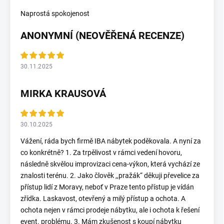
Naprostá spokojenost
ANONYMNÍ (NEOVĚŘENÁ RECENZE)
30.11.2025
MIRKA KRAUSOVÁ
30.10.2025
Vážení, ráda bych firmě IBA nábytek poděkovala. A nyní za
co konkrétně? 1. Za trpělivost v rámci vedení hovoru,
následně skvělou improvizaci cena-výkon, která vychází ze
znalosti terénu. 2. Jako člověk ,,pražák“ děkuji převelice za
přístup lidí z Moravy, neboť v Praze tento přístup je vídán
zřídka. Laskavost, otevřený a milý přístup a ochota. A
ochota nejen v rámci prodeje nábytku, ale i ochota k řešení
event. problému. 3. Mám zkušenost s koupí nábytku