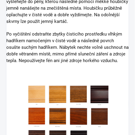
vyšlehejte do pěny, kterou následně pomocí měkké houbičky
jemně nanášejte na znečištěná místa. Houbičku průběžně
oplachujte v čisté vodě a dobře vyždímejte. Na odolnější
skvrny lze použít jemný kartáč.
Po vyčištění odstraňte zbytky čisticího prostředku vlhkým
hadříkem namočeným v čisté vodě a následně povrch
osušte suchým hadříkem. Nábytek nechte volně uschnout na
dobře větraném místě, mimo přímé sluneční záření a zdroje
tepla. Nepoužívejte fén ani jiné zdroje horkého vzduchu.