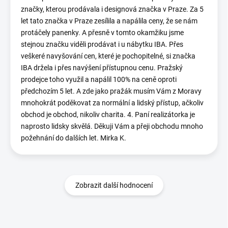
značky, kterou prodávala i designová značka v Praze. Za 5
let tato značka v Praze zesílila a napálila ceny, že se nám
protáčely panenky. A přesně v tomto okamžiku jsme
stejnou značku viděli prodávat i u nábytku IBA. Přes
veškeré navyšování cen, které je pochopitelné, si značka
IBA držela i přes navýšení přístupnou cenu. Pražský
prodejce toho využil a napálil 100% na ceně oproti
předchozím 5 let. A zde jako pražák musím Vám z Moravy
mnohokrát poděkovat za normální a lidský přístup, ačkoliv
obchod je obchod, nikoliv charita. 4. Paní realizátorka je
naprosto lidsky skvělá. Děkuji Vám a přeji obchodu mnoho
požehnání do dalších let. Mirka K.
Zobrazit další hodnocení