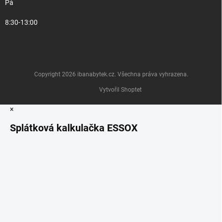
Pá
8:30-13:00
Copyright 2026
ibanabytek.cz
. Všechna práva vyhrazena.
Vytvořil Shoptet
×
Splátková kalkulačka ESSOX