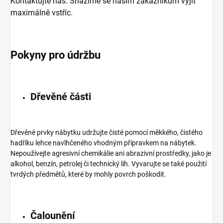
Kontaktujte nás. Snažíme se našim zákazníkům vyjít
maximálně vstříc.
Pokyny pro údržbu
Dřevěné části
Dřevěné prvky nábytku udržujte čisté pomocí měkkého, čistého
hadříku lehce navlhčeného vhodným přípravkem na nábytek.
Nepoužívejte agresivní chemikálie ani abrazivní prostředky, jako je
alkohol, benzín, petrolej či technický líh. Vyvarujte se také použití
tvrdých předmětů, které by mohly povrch poškodit.
Čalounění