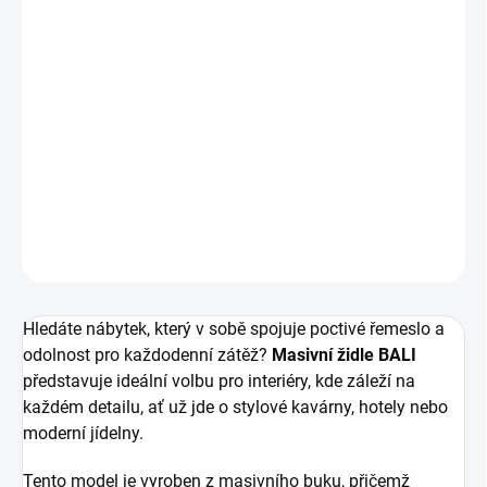
Masivní
židle Bali vyrobená
na míru
dle Vašich představ.
Rozměry:
výška 900, hloubka 560, šířka 490 mm
Materiál:
masivní buk
DETAILNÍ INFORMACE
ZEPTAT SE
HLÍDAT
Hledáte nábytek, který v sobě spojuje poctivé řemeslo a
odolnost pro každodenní zátěž?
Masivní židle BALI
představuje ideální volbu pro interiéry, kde záleží na
každém detailu, ať už jde o stylové kavárny, hotely nebo
moderní jídelny.
Tento model je vyroben z masivního buku, přičemž