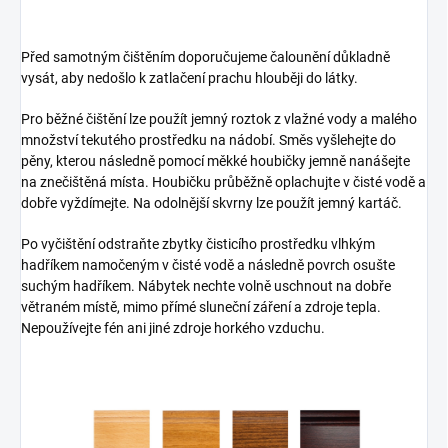
Před samotným čištěním doporučujeme čalounění důkladně
vysát, aby nedošlo k zatlačení prachu hlouběji do látky.
Pro běžné čištění lze použít jemný roztok z vlažné vody a malého
množství tekutého prostředku na nádobí. Směs vyšlehejte do
pěny, kterou následně pomocí měkké houbičky jemně nanášejte
na znečištěná místa. Houbičku průběžně oplachujte v čisté vodě a
dobře vyždímejte. Na odolnější skvrny lze použít jemný kartáč.
Po vyčištění odstraňte zbytky čisticího prostředku vlhkým
hadříkem namočeným v čisté vodě a následně povrch osušte
suchým hadříkem. Nábytek nechte volně uschnout na dobře
větraném místě, mimo přímé sluneční záření a zdroje tepla.
Nepoužívejte fén ani jiné zdroje horkého vzduchu.