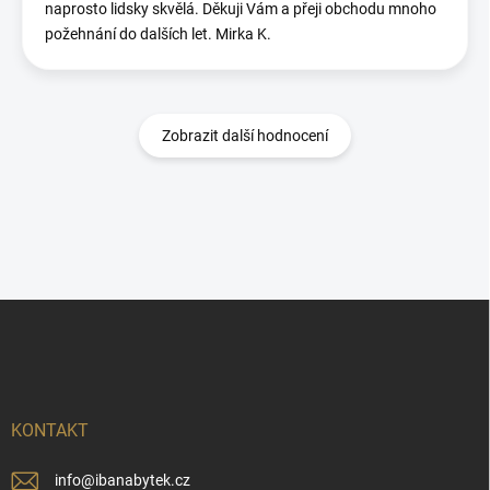
naprosto lidsky skvělá. Děkuji Vám a přeji obchodu mnoho
požehnání do dalších let. Mirka K.
Zobrazit další hodnocení
Z
á
p
a
t
í
KONTAKT
info
@
ibanabytek.cz