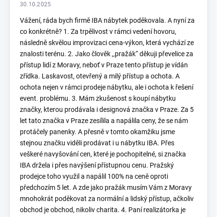
30.10.2025
Vážení, ráda bych firmě IBA nábytek poděkovala. A nyní za
co konkrétně? 1. Za trpělivost v rámci vedení hovoru,
následně skvělou improvizaci cena-výkon, která vychází ze
znalosti terénu. 2. Jako člověk ,,pražák“ děkuji převelice za
přístup lidí z Moravy, neboť v Praze tento přístup je vídán
zřídka. Laskavost, otevřený a milý přístup a ochota. A
ochota nejen v rámci prodeje nábytku, ale i ochota k řešení
event. problému. 3. Mám zkušenost s koupí nábytku
značky, kterou prodávala i designová značka v Praze. Za 5
let tato značka v Praze zesílila a napálila ceny, že se nám
protáčely panenky. A přesně v tomto okamžiku jsme
stejnou značku viděli prodávat i u nábytku IBA. Přes
veškeré navyšování cen, které je pochopitelné, si značka
IBA držela i přes navýšení přístupnou cenu. Pražský
prodejce toho využil a napálil 100% na ceně oproti
předchozím 5 let. A zde jako pražák musím Vám z Moravy
mnohokrát poděkovat za normální a lidský přístup, ačkoliv
obchod je obchod, nikoliv charita. 4. Paní realizátorka je