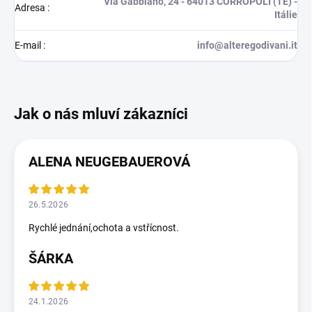
Via Gabbiano, 24 - 64013 CORROPOLI (TE) -
Adresa
:
Itálie
E-mail
:
info@alteregodivani.it
ALENA NEUGEBAUEROVÁ
26.5.2026
Rychlé jednání,ochota a vstřícnost.
ŠÁRKA
24.1.2026