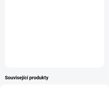
−
+
Přidat do košíku
Široká variabilita
Přizpůsobivost interiérům
Vhodné pro veřejné prostory
DETAILNÍ INFORMACE
ZEPTAT SE
HLÍDAT
Související produkty
BEZ KOMPROMISŮ
BEZ KOMPROMISŮ
ZDARMA
ZDARMA