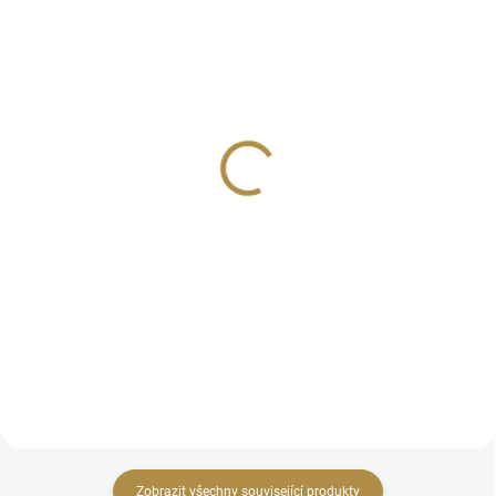
Křeslo Atene
Moderní křeslo Aruba
19 600 Kč
13 803 Kč
od
Detail
Detail
Mnoho barevných provedení
Moderní design, který dodá
Různé druhy potahů Volitelné
interiéru jedinečný a elegantní
barvy nožiček Široká škála
vzhled Univerzální využití:
kombinací Ideální pro kavárny
Perfektně zapadne do různých
Vhodné pro veřejné prostory
prostor a stylů Velký výběr
barevných variant Stabilní a...
Zobrazit všechny související produkty