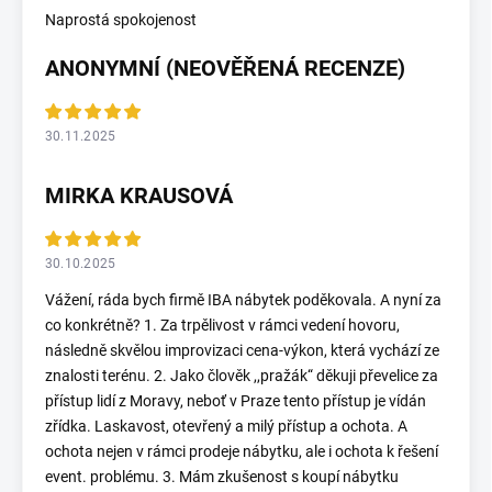
Naprostá spokojenost
ANONYMNÍ (NEOVĚŘENÁ RECENZE)
30.11.2025
MIRKA KRAUSOVÁ
30.10.2025
Vážení, ráda bych firmě IBA nábytek poděkovala. A nyní za
co konkrétně? 1. Za trpělivost v rámci vedení hovoru,
následně skvělou improvizaci cena-výkon, která vychází ze
znalosti terénu. 2. Jako člověk ,,pražák“ děkuji převelice za
přístup lidí z Moravy, neboť v Praze tento přístup je vídán
zřídka. Laskavost, otevřený a milý přístup a ochota. A
ochota nejen v rámci prodeje nábytku, ale i ochota k řešení
event. problému. 3. Mám zkušenost s koupí nábytku