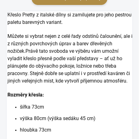
Křeslo Pretty z italské dílny si zamilujete pro jeho pestrou
paletu barevných variant.
Můžete si vybrat nejen z celé řady odstínů čalounění, ale i
z různých povrchových úprav a barev dřevěných
nožiček.
Právě tato svoboda ve výběru vám umožní
vyladit křeslo přesně podle vaší představy – ať už ho
plánujete do obývacího pokoje, ložnice nebo třeba
pracovny. Stejně dobře se uplatní i v prostředí kaváren či
jiných veřejných míst, kde vytvoří příjemnou atmosféru.
Rozměry křesla:
šířka 73cm
výška 80cm (výška sedáku 45 cm)
hloubka 73cm