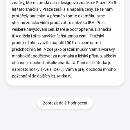
značky, kterou prodávala i designová značka v Praze. Za 5
let tato značka v Praze zesílila a napálila ceny, že se nám
protáčely panenky. A přesně v tomto okamžiku jsme
stejnou značku viděli prodávat i u nábytku IBA. Přes
veškeré navyšování cen, které je pochopitelné, si značka
IBA držela i přes navýšení přístupnou cenu. Pražský
prodejce toho využil a napálil 100% na ceně oproti
předchozím 5 let. A zde jako pražák musím Vám z Moravy
mnohokrát poděkovat za normální a lidský přístup, ačkoliv
obchod je obchod, nikoliv charita. 4. Paní realizátorka je
naprosto lidsky skvělá. Děkuji Vám a přeji obchodu mnoho
požehnání do dalších let. Mirka K.
Zobrazit další hodnocení