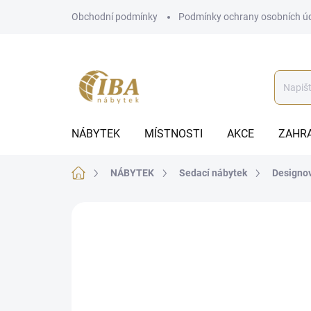
Přejít
Obchodní podmínky
Podmínky ochrany osobních ú
na
obsah
NÁBYTEK
MÍSTNOSTI
AKCE
ZAHR
Domů
NÁBYTEK
Sedací nábytek
Designov
ZNAČKA:
STYLE HOME
BEZ KOMPROMISŮ