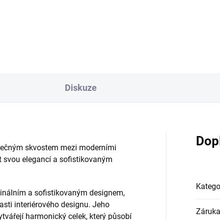
erzálnost - skvěle se hodí do
design Univerzální využití:
ických i moderních interiérů
Perfektně zapadne do různýc
oký výběr barev pro dokonalé
místností a stylů Rozmanitá
ění s vaším stylem...
nabídka barevných variant
Stabilní a pevná konstrukce
Vysoce...
Diskuze
Dop
tečným skvostem mezi moderními
st svou elegancí a sofistikovaným
Katego
inálním a sofistikovaným designem,
lasti interiérového designu. Jeho
Záruk
tvářejí harmonický celek, který působí