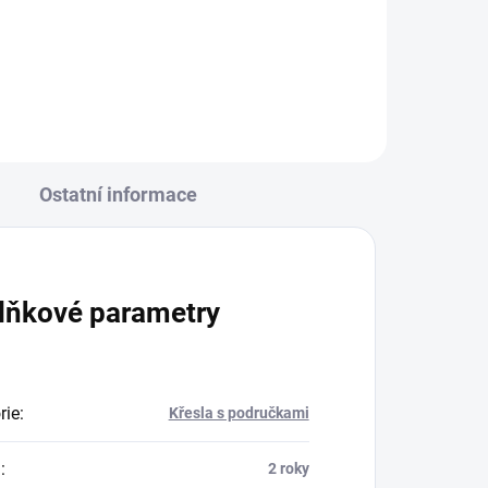
h
Ostatní informace
lňkové parametry
rie
:
Křesla s područkami
a
:
2 roky