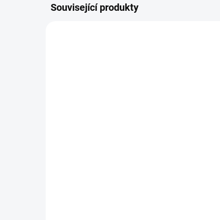
Související produkty
BEZ KOMPROMISŮ
BEZ K
ZDARMA
Moderní designové
Vin
křeslo Alice
16
12 417 Kč
Detail
Eleg
nik
Originální a elegantní moderní