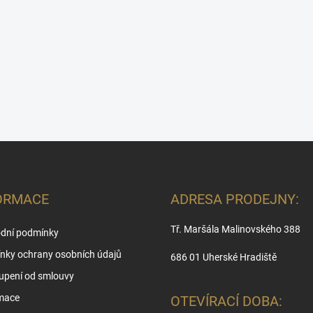
ORMACE
ADRESA PRODEJNY:
Tř. Maršála Malinovského 388
dní podmínky
nky ochrany osobních údajů
686 01 Uherské Hradiště
upení od smlouvy
mace
OTEVÍRACÍ DOBA: