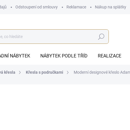
dajů
Odstoupení od smlouvy
Reklamace
Nákup na splátky
Hledat
ADNÍ NÁBYTEK
NÁBYTEK PODLE TŘÍD
REALIZACE
á křesla
Křesla s područkami
Moderní designové křeslo Ada
18 040 Kč
ZDARMA
14 909,09 Kč bez DPH
Měrná
DODÁME DO 8 TÝDNŮ