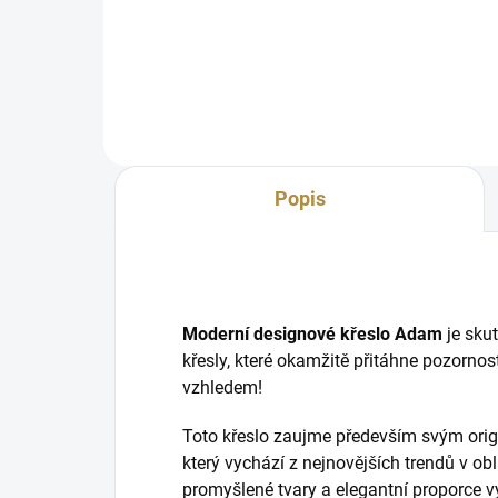
Univ
design Široká paleta barevných
klas
možností Stabilní a pevná
Šir
konstrukce Kvalitní čalounění
slad
zajišťující dlouhou životnost
Precizní řemeslné zpracování...
Popis
Moderní designové křeslo Adam
je sku
křesly, které okamžitě přitáhne pozorno
vzhledem!
Toto křeslo zaujme především svým orig
který vychází z nejnovějších trendů v ob
promyšlené tvary a elegantní proporce vy