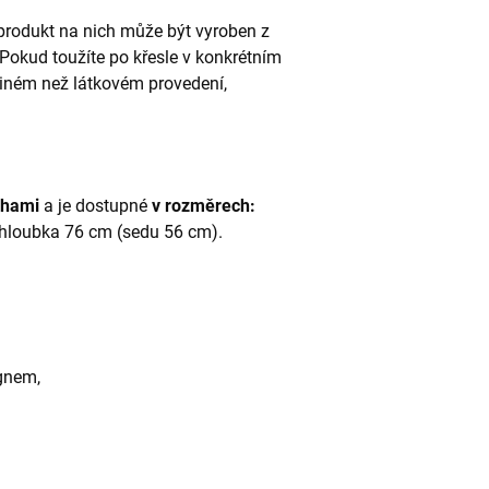
 produkt na nich může být vyroben z
 Pokud toužíte po křesle v konkrétním
iném než látkovém provedení,
ohami
a je dostupné
v rozměrech:
 hloubka 76 cm (sedu 56 cm).
ignem,