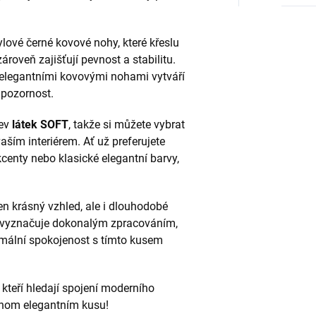
ové černé kovové nohy, které křeslu
roveň zajišťují pevnost a stabilitu.
 elegantními kovovými nohami vytváří
 pozornost.
rev
látek SOFT
, takže si můžete vybrat
vaším interiérem. Ať už preferujete
centy nebo klasické elegantní barvy,
jen krásný vzhled, ale i dlouhodobé
se vyznačuje dokonalým zpracováním,
imální spokojenost s tímto kusem
kteří hledají spojení moderního
ednom elegantním kusu!