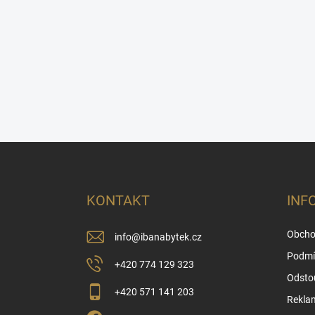
Z
á
p
a
KONTAKT
INF
t
í
Obcho
info
@
ibanabytek.cz
Podmí
+420 774 129 323
Odsto
+420 571 141 203
Rekla