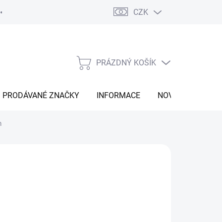
CZK
Vrácení zboží
Moje objednávka
Náš příběh
Kontakt
PRÁZDNÝ KOŠÍK
NÁKUPNÍ
KOŠÍK
PRODÁVANÉ ZNAČKY
INFORMACE
NOVINKY
m