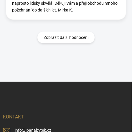
naprosto lidsky skvělá. Děkuji Vám a přeji obchodu mnoho
požehnání do dalších let. Mirka K.
Zobrazit další hodnocení
Z
á
p
a
t
í
KONTAKT
info
@
ibanabytek.cz