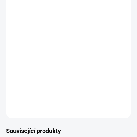
ŠÍŘKA POSTELE
DESIGN ČELA
−
+
Přidat do košíku
Zámecká postel LADA ve dvou velikostních variantách
(160 nebo 180) z kolekce klasického nábytku s ručně
vyráběným antickým zdobením zvaným intarzie.
DETAILNÍ INFORMACE
ZEPTAT SE
HLÍDAT
Související produkty