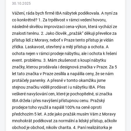
30.10.2025
Vážení, ráda bych firmě IBA nábytek poděkovala. A nyní za
co konkrétně? 1. Za trpělivost v rámci vedení hovoru,
následně skvělou improvizaci cena-výkon, která vychází ze
znalosti terénu. 2. Jako člověk ,,pražák“ děkuji převelice za
přístup lidí z Moravy, neboť v Praze tento přístup je vídán
zřídka. Laskavost, otevřený a milý přístup a ochota. A
ochota nejen v rámci prodeje nábytku, ale i ochota k řešení
event. problému. 3. Mám zkušenost s koupí nábytku
značky, kterou prodávala i designová značka v Praze. Za 5
let tato značka v Praze zesílila a napálila ceny, že se nám
protáčely panenky. A přesně v tomto okamžiku jsme
stejnou značku viděli prodávat i u nábytku IBA. Přes
veškeré navyšování cen, které je pochopitelné, si značka
IBA držela i přes navýšení přístupnou cenu. Pražský
prodejce toho využil a napálil 100% na ceně oproti
předchozím 5 let. A zde jako pražák musím Vám z Moravy
mnohokrát poděkovat za normální a lidský přístup, ačkoliv
obchod je obchod, nikoliv charita. 4. Paní realizátorka je