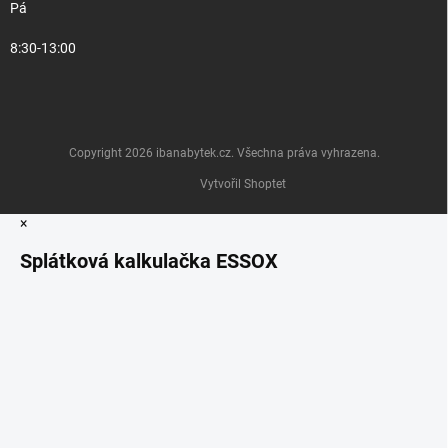
Pá
8:30-13:00
Copyright 2026
ibanabytek.cz
. Všechna práva vyhrazena.
Vytvořil Shoptet
×
Splátková kalkulačka ESSOX