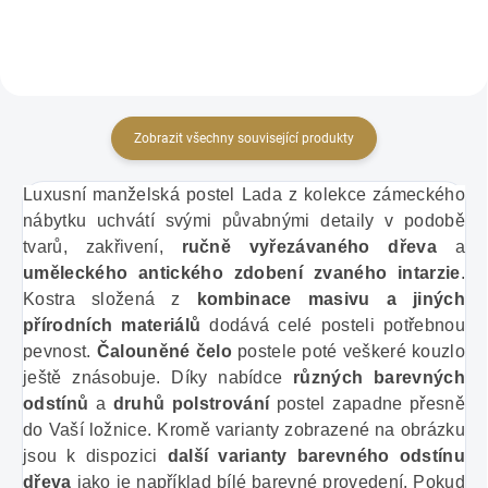
Zobrazit všechny související produkty
Luxusní manželská postel Lada z kolekce zámeckého
nábytku uchvátí svými půvabnými detaily v podobě
tvarů, zakřivení,
ručně vyřezávaného dřeva
a
uměleckého antického zdobení zvaného intarzie
.
Kostra složená z
kombinace masivu a jiných
přírodních materiálů
dodává celé posteli potřebnou
pevnost.
Čalouněné čelo
postele poté veškeré kouzlo
ještě znásobuje. Díky nabídce
různých barevných
odstínů
a
druhů polstrování
postel zapadne přesně
do Vaší ložnice. Kromě varianty zobrazené na obrázku
jsou k dispozici
další varianty barevného odstínu
dřeva
jako je například bílé barevné provedení. Pokud