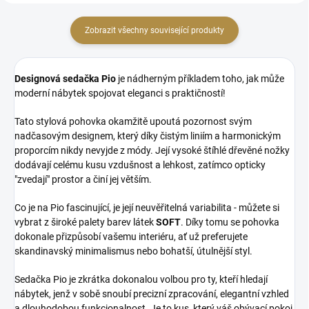
Zobrazit všechny související produkty
Designová sedačka Pio
je nádherným příkladem toho, jak může
moderní nábytek spojovat eleganci s praktičností!
Tato stylová pohovka okamžitě upoutá pozornost svým
nadčasovým designem, který díky čistým liniím a harmonickým
proporcím nikdy nevyjde z módy. Její vysoké štíhlé dřevěné nožky
dodávají celému kusu vzdušnost a lehkost, zatímco opticky
"zvedají" prostor a činí jej větším.
Co je na Pio fascinující, je její neuvěřitelná variabilita - můžete si
vybrat z široké palety barev látek
SOFT
. Díky tomu se pohovka
dokonale přizpůsobí vašemu interiéru, ať už preferujete
skandinavský minimalismus nebo bohatší, útulnější styl.
Sedačka Pio je zkrátka dokonalou volbou pro ty, kteří hledají
nábytek, jenž v sobě snoubí precizní zpracování, elegantní vzhled
a dlouhodobou funkcionalnost. Je to kus, který váš obývací pokoj