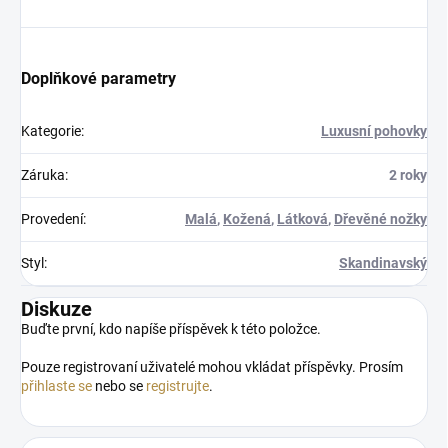
Doplňkové parametry
Kategorie
:
Luxusní pohovky
Záruka
:
2 roky
Provedení
:
Malá
,
Kožená
,
Látková
,
Dřevěné nožky
Styl
:
Skandinavský
Diskuze
Buďte první, kdo napíše příspěvek k této položce.
Pouze registrovaní uživatelé mohou vkládat příspěvky. Prosím
přihlaste se
nebo se
registrujte
.