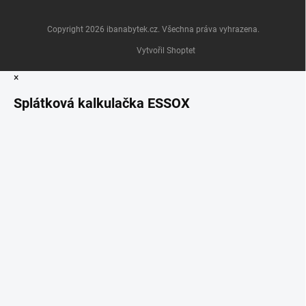
Copyright 2026
ibanabytek.cz
. Všechna práva vyhrazena.
Vytvořil Shoptet
×
Splátková kalkulačka ESSOX