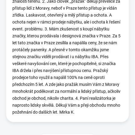
znalosti terénu. 2. Jako člověk ,,pražák“ děkuji převelice za
přístup lidí z Moravy, neboť v Praze tento přístup je vídán
zřídka. Laskavost, otevřený a milý přístup a ochota. A
ochota nejen v rámci prodeje nábytku, ale i ochota k řešení
event. problému. 3. Mám zkušenost s koupí nábytku
značky, kterou prodávala i designová značka v Praze. Za 5
let tato značka v Praze zesílila a napálila ceny, že se nám
protáčely panenky. A přesně v tomto okamžiku jsme
stejnou značku viděli prodávat i u nábytku IBA. Přes
veškeré navyšování cen, které je pochopitelné, si značka
IBA držela i přes navýšení přístupnou cenu. Pražský
prodejce toho využil a napálil 100% na ceně oproti
předchozím 5 let. A zde jako pražák musím Vám z Moravy
mnohokrát poděkovat za normální a lidský přístup, ačkoliv
obchod je obchod, nikoliv charita. 4. Paní realizátorka je
naprosto lidsky skvělá. Děkuji Vám a přeji obchodu mnoho
požehnání do dalších let. Mirka K.