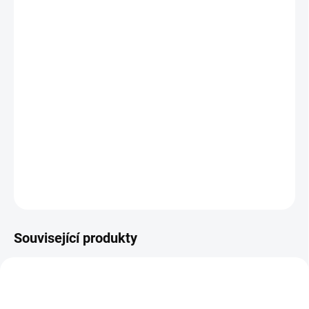
−
+
Přidat do košíku
Nadčasový design v široké paletě barev
Vysoké štíhlé dřevěné nožky
Vysoce odolné a praktické potahové materiály
Precizní zpracování a mimořádná kvalita
DETAILNÍ INFORMACE
ZEPTAT SE
HLÍDAT
Související produkty
BEZ KOMPROMISŮ
BEZ KOMPROMISŮ