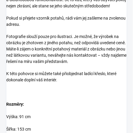
nejen zkrásní, ale stane se jeho skutečným středobodem!
Pokud si přejete vzorník potahů, rádi vám jej zašleme na zvolenou
adresu.
Fotografie slouží pouze pro ilustraci. Je možné, že výrobek na
obrázku je zhotoven z jiného potahu, než odpovídá uvedené ceně.
Máte-li zájem o konkrétní potahový materiál z obrázku nebo jinou
než látkovou variantu, neváhejte nás kontaktovat – vždy najdeme
řešení na míru vašim představám.
K této pohovce si můžete také přiobjednat ladící křeslo, které
dokonale doplní váš interiér.
Rozměry:
Výška: 91 cm
Šířka: 153 cm