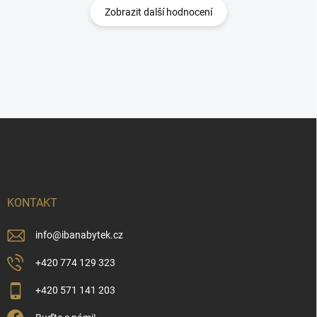
Zobrazit další hodnocení
Z
á
p
a
t
í
KONTAKT
info
@
ibanabytek.cz
+420 774 129 323
+420 571 141 203