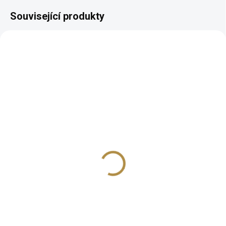
Související produkty
BEZ KOMPROMISŮ
BEZ KOMPROMISŮ
ZDARMA
ZDARMA
Moderní designové
Pohovka s lenoškou
křeslo California
California
15 987 Kč
50 997 Kč
Detail
Detail
Unikátní a elegantní moderní
Elegantní design, který nikdy
design Bohatý výběr barevných
nevyjde z módy Univerzálnost –
variant Stabilní a pevná
dokonale ladí s různými styly