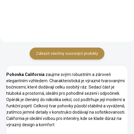
konstrukce Kvalitní čalounění
bydlení Bohatý výběr barev a
pro dlouhou životnost Precizní
odstínů Robustní konstrukce
řemeslné zpracování
zaručující dlouhodobou...
zajišťující...
Zobrazit všechny související produkty
Pohovka California
zaujme svým robustním a zároveň
elegantním vzhledem. Charakteristická je výrazně tvarovanými
bočnicemi, které dodávají celku osobitý ráz. Sedací část je
hluboká a prostorná, ideální pro pohodlné sezení i odpočinek.
Opěrák je členěný do několika sekcí, což podtrhuje její moderní a
funkční pojetí. Celkový tvar pohovky působí stabilně a vyváženě,
zatímco jemné detaily v konstrukci dodávají na sofistikovanosti.
California je ideální volbou pro interiéry, kde se klade důraz na
výrazný design a komfort.