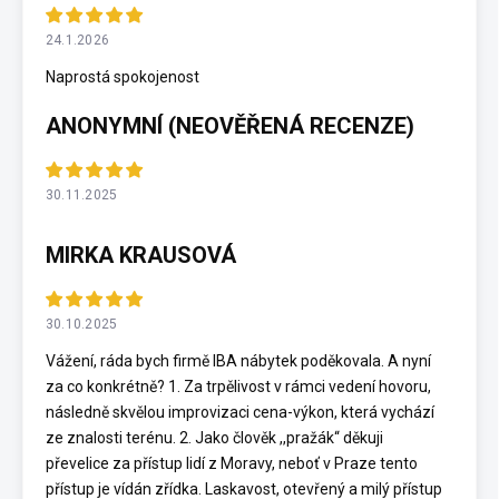
24.1.2026
Naprostá spokojenost
ANONYMNÍ (NEOVĚŘENÁ RECENZE)
30.11.2025
MIRKA KRAUSOVÁ
30.10.2025
Vážení, ráda bych firmě IBA nábytek poděkovala. A nyní
za co konkrétně? 1. Za trpělivost v rámci vedení hovoru,
následně skvělou improvizaci cena-výkon, která vychází
ze znalosti terénu. 2. Jako člověk ,,pražák“ děkuji
převelice za přístup lidí z Moravy, neboť v Praze tento
přístup je vídán zřídka. Laskavost, otevřený a milý přístup