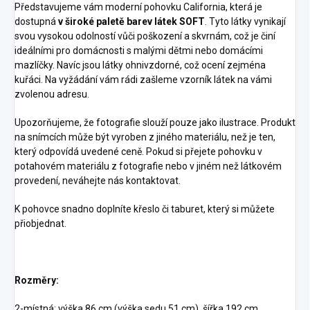
Představujeme vám moderní pohovku California, která je
dostupná
v široké paletě barev látek SOFT
. Tyto látky vynikají
svou vysokou odolností vůči poškození a skvrnám, což je činí
ideálními pro domácnosti s malými dětmi nebo domácími
mazlíčky. Navíc jsou látky ohnivzdorné, což ocení zejména
kuřáci. Na vyžádání vám rádi zašleme vzorník látek na vámi
zvolenou adresu.
Upozorňujeme, že fotografie slouží pouze jako ilustrace. Produkt
na snímcích může být vyroben z jiného materiálu, než je ten,
který odpovídá uvedené ceně. Pokud si přejete pohovku v
potahovém materiálu z fotografie nebo v jiném než látkovém
provedení, neváhejte nás kontaktovat.
K pohovce snadno doplníte křeslo či taburet, který si můžete
přiobjednat.
Rozměry:
2-místná: výška 86 cm (výška sedu 51 cm), šířka 192 cm,