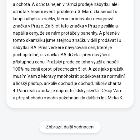
a ochota. A ochota nejen v rámci prodeje nábytku, ale i
ochota k řešení event. problému. 3. Mám zkušenost s
koupí nábytku značky, kterou prodávala i designová
značka v Praze. Za 5 let tato značka v Praze zesílila a
napálila ceny, že se nám protáčely panenky. A přesně v
tomto okamžiku jsme stejnou značku viděli prodávat i u
nábytku IBA. Přes veškeré navyšování cen, které je
pochopitelné, si značka IBA držela i přes navýšení
přístupnou cenu. Pražský prodejce toho využil a napálil
100% na ceně oproti předchozím 5 let. A zde jako pražák
musím Vám z Moravy mnohokrát poděkovat za normální
a lidský přístup, ačkoliv obchod je obchod, nikoliv charita.
4. Paní realizátorka je naprosto lidsky skvělá. Děkuji Vám
a přeji obchodu mnoho požehnání do dalších let. Mirka K.
Zobrazit další hodnocení