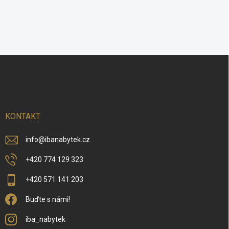
Z
á
p
a
t
í
KONTAKT
info
@
ibanabytek.cz
+420 774 129 323
+420 571 141 203
Buďte s námi!
iba_nabytek