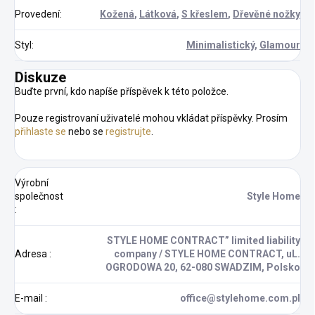
Provedení
:
Kožená
,
Látková
,
S křeslem
,
Dřevěné nožky
Styl
:
Minimalistický
,
Glamour
Diskuze
Buďte první, kdo napíše příspěvek k této položce.
Pouze registrovaní uživatelé mohou vkládat příspěvky. Prosím
přihlaste se
nebo se
registrujte
.
Výrobní
společnost
Style Home
:
STYLE HOME CONTRACT” limited liability
Adresa
:
company / STYLE HOME CONTRACT, uL.
OGRODOWA 20, 62-080 SWADZIM, Polsko
E-mail
:
office@stylehome.com.pl