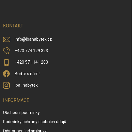
á
p
a
t
í
KONTAKT
info
@
ibanabytek.cz
+420 774 129 323
+420 571 141 203
Buďte s námi!
iba_nabytek
INFORMACE
Obchodní podmínky
Podmínky ochrany osobních údajů
Odstoupení od smlouvy