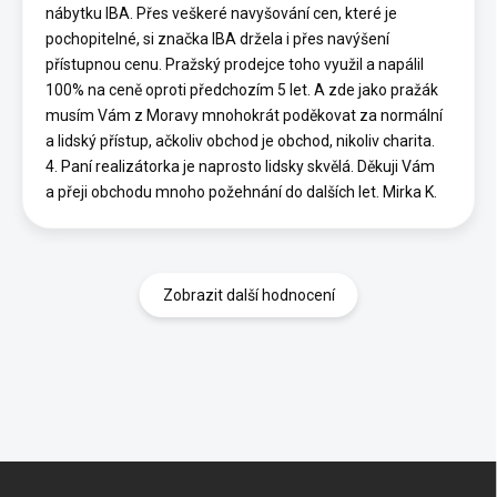
nábytku IBA. Přes veškeré navyšování cen, které je
pochopitelné, si značka IBA držela i přes navýšení
přístupnou cenu. Pražský prodejce toho využil a napálil
100% na ceně oproti předchozím 5 let. A zde jako pražák
musím Vám z Moravy mnohokrát poděkovat za normální
a lidský přístup, ačkoliv obchod je obchod, nikoliv charita.
4. Paní realizátorka je naprosto lidsky skvělá. Děkuji Vám
a přeji obchodu mnoho požehnání do dalších let. Mirka K.
Zobrazit další hodnocení
Z