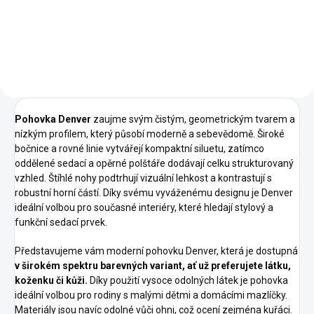
Dřevěné nebo kovové nožky
Vysoká kvalita provedení
Pohovka Denver
zaujme svým čistým, geometrickým tvarem a
nízkým profilem, který působí moderně a sebevědomě. Široké
bočnice a rovné linie vytvářejí kompaktní siluetu, zatímco
oddělené sedací a opěrné polštáře dodávají celku strukturovaný
vzhled. Štíhlé nohy podtrhují vizuální lehkost a kontrastují s
robustní horní částí. Díky svému vyváženému designu je Denver
ideální volbou pro současné interiéry, které hledají stylový a
funkční sedací prvek.
Představujeme vám moderní pohovku Denver, která je dostupná
v širokém spektru barevných variant, ať už preferujete látku,
koženku či kůži.
Díky použití vysoce odolných látek je pohovka
ideální volbou pro rodiny s malými dětmi a domácími mazlíčky.
Materiály jsou navíc odolné vůči ohni, což ocení zejména kuřáci.