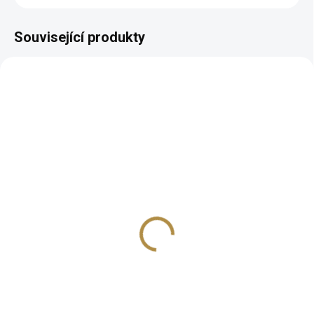
Související produkty
BEZ KOMPROMISŮ
ZDARMA
Designová pohovka
Malaga
35 534 Kč
od
Detail
Jedinečný design Mnoho barev
a odstínů Odolné potahy