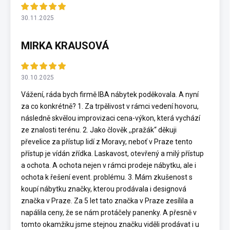
30.11.2025
MIRKA KRAUSOVÁ
30.10.2025
Vážení, ráda bych firmě IBA nábytek poděkovala. A nyní
za co konkrétně? 1. Za trpělivost v rámci vedení hovoru,
následně skvělou improvizaci cena-výkon, která vychází
ze znalosti terénu. 2. Jako člověk ,,pražák“ děkuji
převelice za přístup lidí z Moravy, neboť v Praze tento
přístup je vídán zřídka. Laskavost, otevřený a milý přístup
a ochota. A ochota nejen v rámci prodeje nábytku, ale i
ochota k řešení event. problému. 3. Mám zkušenost s
koupí nábytku značky, kterou prodávala i designová
značka v Praze. Za 5 let tato značka v Praze zesílila a
napálila ceny, že se nám protáčely panenky. A přesně v
tomto okamžiku jsme stejnou značku viděli prodávat i u