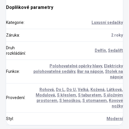
Doplňkové parametry
Kategorie
:
Luxusní sedačky
Záruka
:
2 roky
Druh
Delfín
,
Sedalift
rozkládání
:
Polohovatelné opěrky hlavy
,
Elektricky
Funkce
:
polohovatelné sedáky
,
Bar na nápoje
,
Stolek na
nápoje
Rohová
,
Do L
,
Do U
,
Velká
,
Kožená
,
Látková
,
Modulová
,
S křeslem
,
S taburetem
,
S úložným
Provedení
:
prostorem
,
S lenoškou
,
S otomanem
,
Kovové
nožky
Styl
:
Moderní