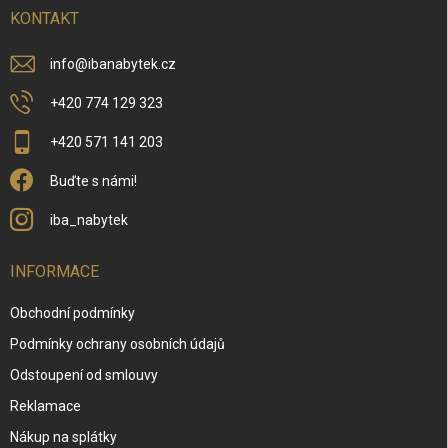
í
KONTAKT
info
@
ibanabytek.cz
+420 774 129 323
+420 571 141 203
Buďte s námi!
iba_nabytek
INFORMACE
Obchodní podmínky
Podmínky ochrany osobních údajů
Odstoupení od smlouvy
Reklamace
Nákup na splátky