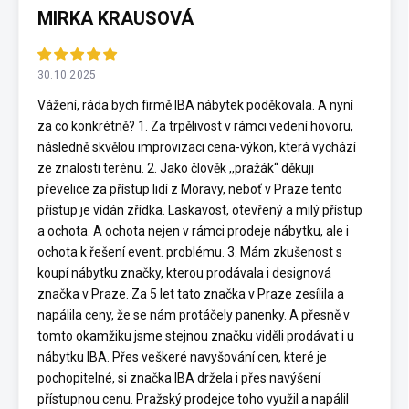
MIRKA KRAUSOVÁ
30.10.2025
Vážení, ráda bych firmě IBA nábytek poděkovala. A nyní
za co konkrétně? 1. Za trpělivost v rámci vedení hovoru,
následně skvělou improvizaci cena-výkon, která vychází
ze znalosti terénu. 2. Jako člověk ,,pražák“ děkuji
převelice za přístup lidí z Moravy, neboť v Praze tento
přístup je vídán zřídka. Laskavost, otevřený a milý přístup
a ochota. A ochota nejen v rámci prodeje nábytku, ale i
ochota k řešení event. problému. 3. Mám zkušenost s
koupí nábytku značky, kterou prodávala i designová
značka v Praze. Za 5 let tato značka v Praze zesílila a
napálila ceny, že se nám protáčely panenky. A přesně v
tomto okamžiku jsme stejnou značku viděli prodávat i u
nábytku IBA. Přes veškeré navyšování cen, které je
pochopitelné, si značka IBA držela i přes navýšení
přístupnou cenu. Pražský prodejce toho využil a napálil