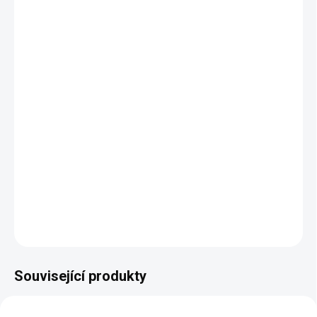
Nastavitelné opěrky hlavy
Rozklad na spaní (2 varianty)
Úložný prostor
Kovové nožky (chromované)
Bar s odkládací dřevěnou deskou a malým úložným
prostorem
Velký výběr potahových materiálů
Lze doplnit dalším nábytkem ze stejné řady
Kvalita provedení
DETAILNÍ INFORMACE
ZEPTAT SE
HLÍDAT
Související produkty
BEZ KOMPROMISŮ