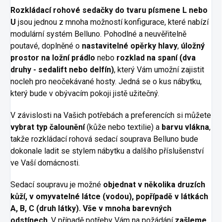
Rozkládací rohové sedačky do tvaru písmene L nebo
U
jsou jednou z mnoha možností konfigurace, které nabízí
modulární systém Belluno. Pohodlné a neuvěřitelně
poutavé, doplněné o
nastavitelné opěrky hlavy
,
úložný
prostor na ložní prádlo
nebo
rozklad na spaní (dva
druhy - sedalift nebo delfín)
, který Vám umožní zajistit
nocleh pro neočekávané hosty. Jedná se o kus nábytku,
který bude v obývacím pokoji jistě užitečný.
V závislosti na Vašich potřebách a preferencích si můžete
vybrat typ čalounění
(kůže nebo textilie) a
barvu vlákna
,
takže rozkládací rohová sedací souprava Belluno bude
dokonale ladit se stylem nábytku a dalšího příslušenství
ve Vaší domácnosti.
Sedací soupravu je možné
objednat v několika druzích
kůží, v omyvatelné látce (vodou), popřípadě v látkách
A, B, C (druh látky). Vše v mnoha barevných
odstínech
. V případě potřeby Vám na požádání
zašleme