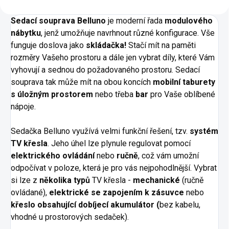
Sedací souprava Belluno
je moderní řada
modulového
nábytku
, jenž umožňuje navrhnout různé konfigurace. Vše
funguje doslova jako
skládačka!
Stačí mít na paměti
rozměry Vašeho prostoru a dále jen vybrat díly, které Vám
vyhovují a sednou do požadovaného prostoru. Sedací
souprava tak může mít na obou koncích
mobilní taburety
s úložným prostorem
nebo třeba
bar
pro Vaše oblíbené
nápoje.
Sedačka Belluno využívá velmi funkční řešení, tzv.
systém
TV křesla
.
Jeho úhel lze plynule regulovat pomocí
elektrického ovládání
nebo
ručně
, což vám umožní
odpočívat v poloze, která je pro vás nejpohodlnější. Vybrat
si lze z
několika typů
TV křesla -
mechanické
(ručně
ovládané),
elektrické se zapojením k zásuvce
nebo
křeslo obsahující dobíjecí akumulátor (
bez kabelu,
vhodné u prostorových sedaček).