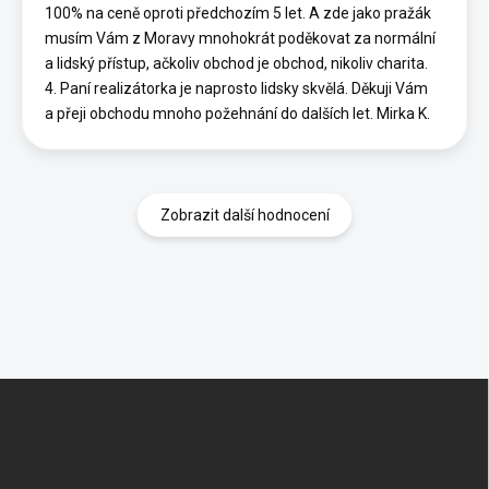
100% na ceně oproti předchozím 5 let. A zde jako pražák
musím Vám z Moravy mnohokrát poděkovat za normální
a lidský přístup, ačkoliv obchod je obchod, nikoliv charita.
4. Paní realizátorka je naprosto lidsky skvělá. Děkuji Vám
a přeji obchodu mnoho požehnání do dalších let. Mirka K.
Zobrazit další hodnocení
Z
á
p
a
t