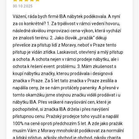
30.10.2025
Vážení, ráda bych firmě IBA nábytek poděkovala. A nyní
za co konkrétně? 1. Za trpělivost v rámci vedení hovoru,
následně skvělou improvizaci cena-výkon, která vychází
ze znalosti terénu. 2. Jako člověk ,,pražák“ děkuji
převelice za přístup lidí z Moravy, neboť v Praze tento
přístup je vídán zřídka. Laskavost, otevřený a milý přístup
a ochota. A ochota nejen v rámci prodeje nábytku, ale i
ochota k řešení event. problému. 3. Mám zkušenost s
koupí nábytku značky, kterou prodávala i designová
značka v Praze. Za 5 let tato značka v Praze zesílila a
napálila ceny, že se nám protáčely panenky. A přesně v
tomto okamžiku jsme stejnou značku viděli prodávat i u
nábytku IBA. Přes veškeré navyšování cen, které je
pochopitelné, si značka IBA držela i přes navýšení
přístupnou cenu. Pražský prodejce toho využil a napálil
100% na ceně oproti předchozím 5 let. A zde jako pražák
musím Vám z Moravy mnohokrát poděkovat za normální
a lidský přístup, ačkoliv obchod je obchod, nikoliv charita.