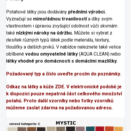
Potahové látky jsou dodávány
předními výrobci.
Vyznačují se
mimořádnou trvanlivostí
a díky svým
vlastnostem i úpravou zvyšující odolnost vůči skvrnám
také
nízkými nároky na údržbu.
Můžete si vybrat z
desítek různých typů látek podle materiálu, textury,
tloušťky a dalších prvků. V nabídce naleznete také velice
oblíbené
vodou omyvatelné látky
(AQUA CLEAN) nebo
látky vhodné pro domácnosti s domácími mazlíčky.
Požadovaný typ a číslo uveďte prosím do poznámky.
Odkaz na látky a kůže
ZDE
. V elektronické podobě je
k dispozici pouze nepatrná část celkového množství
potahů. Proto další vzorníky nebo fotky vzorníků
můžeme zaslat zdarma na požadovanou adresu.