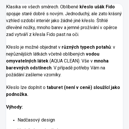
Klasika ve všech směrech. Oblíbené
křeslo ušák Fido
spojuje staré dobré s novým. Jednoduchý, ale zato krásný
vzhled ozdobí interiér jako žádné jiné křeslo. Štíhlé
dřevěné nožky, mnoho barev a jemné prožívání v opěrce
zad vytváří z křesla Fido past na oči.
Křeslo je možné objednat v
různých type
ch potahů
: v
nejrůznějších látkách včetně oblíbených
vodou
omyvatelných látek
(AQUA CLEAN). Vše v
mnoha
barevných odstínech
. V případě potřeby Vám na
požádání zašleme vzorníky.
Křeslo lze doplnit o
taburet (není v ceně) sloužící jako
podnožka.
Výhody:
Nadčasový design