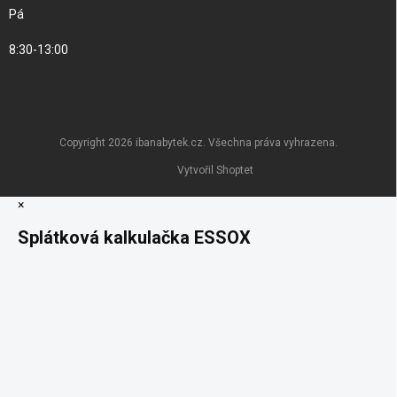
Pá
8:30-13:00
Copyright 2026
ibanabytek.cz
. Všechna práva vyhrazena.
Vytvořil Shoptet
×
Splátková kalkulačka ESSOX