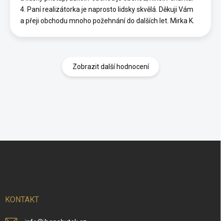
4. Paní realizátorka je naprosto lidsky skvělá. Děkuji Vám
a přeji obchodu mnoho požehnání do dalších let. Mirka K.
Zobrazit další hodnocení
Z
á
p
a
t
í
KONTAKT