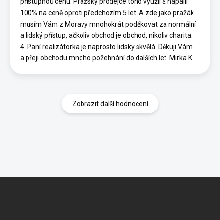
přístupnou cenu. Pražský prodejce toho využil a napálil
100% na ceně oproti předchozím 5 let. A zde jako pražák
musím Vám z Moravy mnohokrát poděkovat za normální
a lidský přístup, ačkoliv obchod je obchod, nikoliv charita.
4. Paní realizátorka je naprosto lidsky skvělá. Děkuji Vám
a přeji obchodu mnoho požehnání do dalších let. Mirka K.
Zobrazit další hodnocení
Z
á
p
a