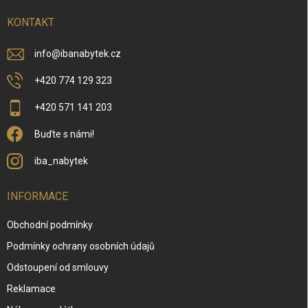
t
í
KONTAKT
info
@
ibanabytek.cz
+420 774 129 323
+420 571 141 203
Buďte s námi!
iba_nabytek
INFORMACE
Obchodní podmínky
Podmínky ochrany osobních údajů
Odstoupení od smlouvy
Reklamace