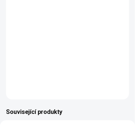
−
+
Přidat do košíku
Výjimečný a sofistikovaný moderní design
Bohatá paleta barevných variant
Pevná a odolná konstrukce
Kvalitní čalounění, které slibuje dlouhou životnost
Pečlivé řemeslné zpracování pro maximální trvanlivost
DETAILNÍ INFORMACE
ZEPTAT SE
HLÍDAT
Související produkty
BEZ KOMPROMISŮ