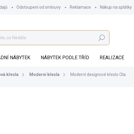
dajů
Odstoupení od smlouvy
Reklamace
Nákup na splátky
Hledat
DNÍ NÁBYTEK
NÁBYTEK PODLE TŘÍD
REALIZACE
vá křesla
Moderní křesla
Moderní designové křeslo Ola
17 637 Kč
ZDARMA
14 576,03 Kč bez DPH
Měrná
DODÁME DO 8 TÝDNŮ