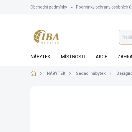
Přejít
Obchodní podmínky
Podmínky ochrany osobních ú
na
obsah
NÁBYTEK
MÍSTNOSTI
AKCE
ZAHRA
Domů
NÁBYTEK
Sedací nábytek
Designo
ZNAČKA:
STYLE HOME
BEZ KOMPROMISŮ