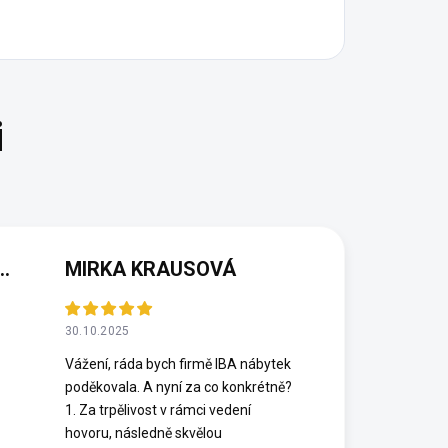
(NEOVĚŘENÁ RECENZE)
MIRKA KRAUSOVÁ
30.10.2025
Vážení, ráda bych firmě IBA nábytek
poděkovala. A nyní za co konkrétně?
1. Za trpělivost v rámci vedení
hovoru, následně skvělou