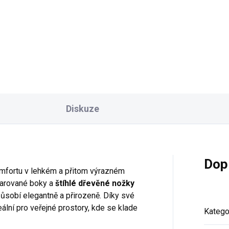
Diskuze
Dop
mfortu v lehkém a přitom výrazném
varované boky a
štíhlé dřevěné nožky
působí elegantně a přirozeně. Díky své
lní pro veřejné prostory, kde se klade
Katego