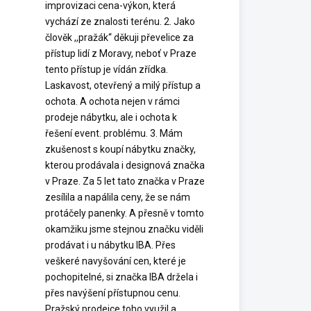
improvizaci cena-výkon, která
vychází ze znalosti terénu. 2. Jako
člověk ,,pražák“ děkuji převelice za
přístup lidí z Moravy, neboť v Praze
tento přístup je vídán zřídka.
Laskavost, otevřený a milý přístup a
ochota. A ochota nejen v rámci
prodeje nábytku, ale i ochota k
řešení event. problému. 3. Mám
zkušenost s koupí nábytku značky,
kterou prodávala i designová značka
v Praze. Za 5 let tato značka v Praze
zesílila a napálila ceny, že se nám
protáčely panenky. A přesně v tomto
okamžiku jsme stejnou značku viděli
prodávat i u nábytku IBA. Přes
veškeré navyšování cen, které je
pochopitelné, si značka IBA držela i
přes navýšení přístupnou cenu.
Pražský prodejce toho využil a