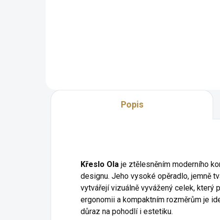
Unikátní a elegantní moderní
design Univerzální použití:
Perfektně padne do různých
místností a stylů Široká škála
barevných variant Stabilní a
pevná konstrukce Kvalitní...
Popis
Křeslo Ola
je ztělesněním moderního ko
designu. Jeho vysoké opěradlo, jemně t
vytvářejí vizuálně vyvážený celek, který 
ergonomii a kompaktním rozměrům je ideá
důraz na pohodlí i estetiku.