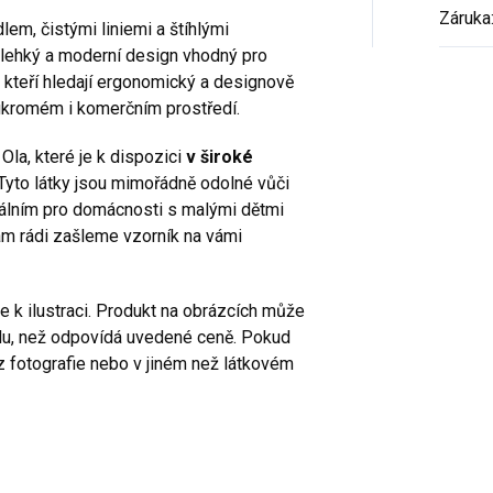
Záruka
m, čistými liniemi a štíhlými
 lehký a moderní design vhodný pro
y, kteří hledají ergonomický a designově
oukromém i komerčním prostředí.
Ola, které je k dispozici
v široké
Tyto látky jsou mimořádně odolné vůči
eálním pro domácnosti s malými dětmi
m rádi zašleme vzorník na vámi
e k ilustraci. Produkt na obrázcích může
álu, než odpovídá uvedené ceně. Pokud
z fotografie nebo v jiném než látkovém