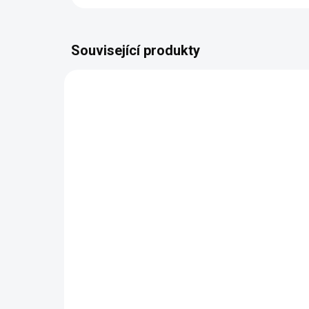
Související produkty
BEZ KOMPROMISŮ
ZDARMA
Moderní křeslo Tango
16 708 Kč
Detail