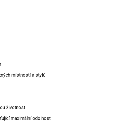
n
ůzných místností a stylů
hou životnost
ťující maximální odolnost