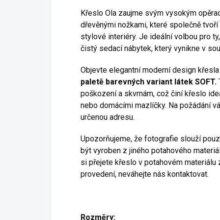
Křeslo Ola zaujme svým vysokým opěradle
dřevěnými nožkami, které společně tvoří
stylové interiéry. Je ideální volbou pro t
čistý sedací nábytek, který vynikne v s
Objevte elegantní moderní design křesla 
paletě barevných variant látek SOFT.
poškození a skvrnám, což činí křeslo id
nebo domácími mazlíčky. Na požádání vá
určenou adresu.
Upozorňujeme, že fotografie slouží pouz
být vyroben z jiného potahového materi
si přejete křeslo v potahovém materiálu 
provedení, neváhejte nás kontaktovat.
Rozměry: