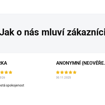
RKA
ANONYMNÍ 
2026
30.11.2025
stá spokojenost