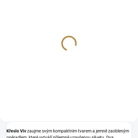
Moderní designové
křeslo Dune
17 036 Kč
od
Detail
Unikátní a stylový moderní
design Rozmanitost barevných
variant Stabilní a robustní
konstrukce Vysoce kvalitní
čalounění zaručující dlouhou
životnost Precizní řemeslné...
Křeslo Viv
zaujme svým kompaktním tvarem a jemně zaobleným
opěradlem, které vytváří příjemně uzavřenou siluetu. Dva