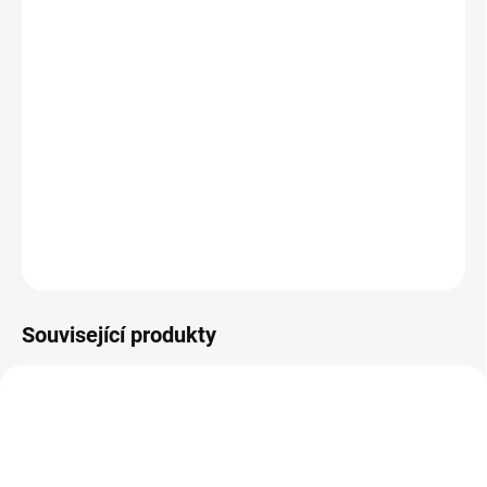
Unikátní a elegantní moderní design
Univerzální použití: Perfektně zapadne do různých
místností a stylů
Široká škála barevných možností
Stabilní a pevná konstrukce
Vysoce kvalitní čalounění pro dlouhou životnost
Precizní řemeslné zpracování pro maximální odolnost
DETAILNÍ INFORMACE
ZEPTAT SE
HLÍDAT
Související produkty
BEZ KOMPROMISŮ
ZDARMA