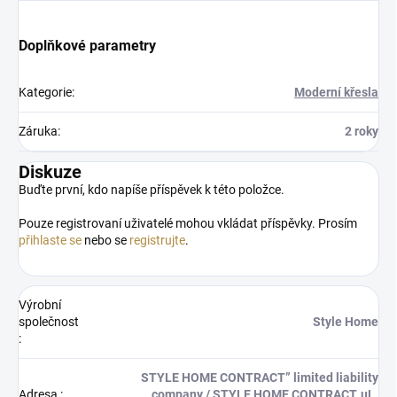
Doplňkové parametry
Kategorie
:
Moderní křesla
Záruka
:
2 roky
Diskuze
Buďte první, kdo napíše příspěvek k této položce.
Pouze registrovaní uživatelé mohou vkládat příspěvky. Prosím
přihlaste se
nebo se
registrujte
.
Výrobní
společnost
Style Home
:
STYLE HOME CONTRACT” limited liability
Adresa
:
company / STYLE HOME CONTRACT, uL.