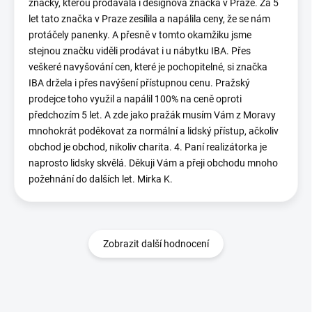
značky, kterou prodávala i designová značka v Praze. Za 5
let tato značka v Praze zesílila a napálila ceny, že se nám
protáčely panenky. A přesně v tomto okamžiku jsme
stejnou značku viděli prodávat i u nábytku IBA. Přes
veškeré navyšování cen, které je pochopitelné, si značka
IBA držela i přes navýšení přístupnou cenu. Pražský
prodejce toho využil a napálil 100% na ceně oproti
předchozím 5 let. A zde jako pražák musím Vám z Moravy
mnohokrát poděkovat za normální a lidský přístup, ačkoliv
obchod je obchod, nikoliv charita. 4. Paní realizátorka je
naprosto lidsky skvělá. Děkuji Vám a přeji obchodu mnoho
požehnání do dalších let. Mirka K.
Zobrazit další hodnocení