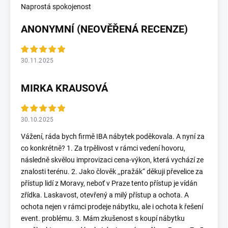
Naprostá spokojenost
ANONYMNÍ (NEOVĚŘENÁ RECENZE)
30.11.2025
MIRKA KRAUSOVÁ
30.10.2025
Vážení, ráda bych firmě IBA nábytek poděkovala. A nyní za
co konkrétně? 1. Za trpělivost v rámci vedení hovoru,
následně skvělou improvizaci cena-výkon, která vychází ze
znalosti terénu. 2. Jako člověk ,,pražák“ děkuji převelice za
přístup lidí z Moravy, neboť v Praze tento přístup je vídán
zřídka. Laskavost, otevřený a milý přístup a ochota. A
ochota nejen v rámci prodeje nábytku, ale i ochota k řešení
event. problému. 3. Mám zkušenost s koupí nábytku