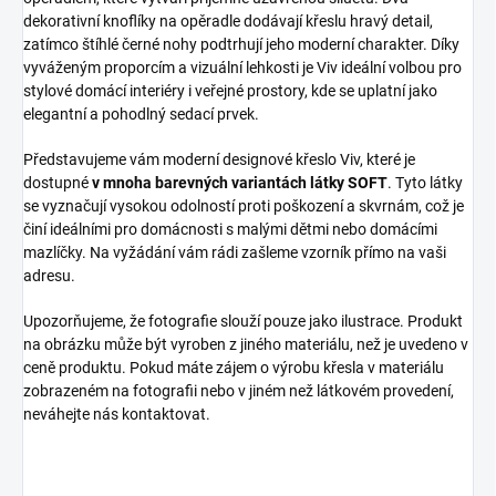
dekorativní knoflíky na opěradle dodávají křeslu hravý detail,
zatímco štíhlé černé nohy podtrhují jeho moderní charakter. Díky
vyváženým proporcím a vizuální lehkosti je Viv ideální volbou pro
stylové domácí interiéry i veřejné prostory, kde se uplatní jako
elegantní a pohodlný sedací prvek.
Představujeme vám moderní designové křeslo Viv, které je
dostupné
v mnoha barevných variantách látky SOFT
. Tyto látky
se vyznačují vysokou odolností proti poškození a skvrnám, což je
činí ideálními pro domácnosti s malými dětmi nebo domácími
mazlíčky. Na vyžádání vám rádi zašleme vzorník přímo na vaši
adresu.
Upozorňujeme, že fotografie slouží pouze jako ilustrace. Produkt
na obrázku může být vyroben z jiného materiálu, než je uvedeno v
ceně produktu. Pokud máte zájem o výrobu křesla v materiálu
zobrazeném na fotografii nebo v jiném než látkovém provedení,
neváhejte nás kontaktovat.