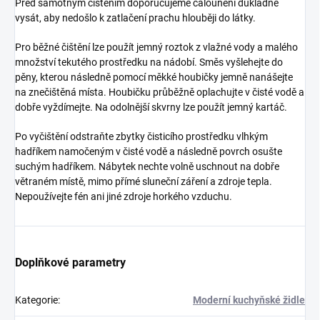
Před samotným čištěním doporučujeme čalounění důkladně
vysát, aby nedošlo k zatlačení prachu hlouběji do látky.
Pro běžné čištění lze použít jemný roztok z vlažné vody a malého
množství tekutého prostředku na nádobí. Směs vyšlehejte do
pěny, kterou následně pomocí měkké houbičky jemně nanášejte
na znečištěná místa. Houbičku průběžně oplachujte v čisté vodě a
dobře vyždímejte. Na odolnější skvrny lze použít jemný kartáč.
Po vyčištění odstraňte zbytky čisticího prostředku vlhkým
hadříkem namočeným v čisté vodě a následně povrch osušte
suchým hadříkem. Nábytek nechte volně uschnout na dobře
větraném místě, mimo přímé sluneční záření a zdroje tepla.
Nepoužívejte fén ani jiné zdroje horkého vzduchu.
Doplňkové parametry
Kategorie
:
Moderní kuchyňské židle