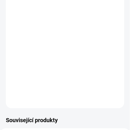
VARIANTA
−
+
Přidat do košíku
Moderní design
Prvotřídní kvalita
Kovová konstrukce
Široké možnosti personalizace odstínu a druhu potahu
Rozměry: výška 920 mm, šířka 610 mm, hloubka 430 mm
DETAILNÍ INFORMACE
ZEPTAT SE
HLÍDAT
Související produkty