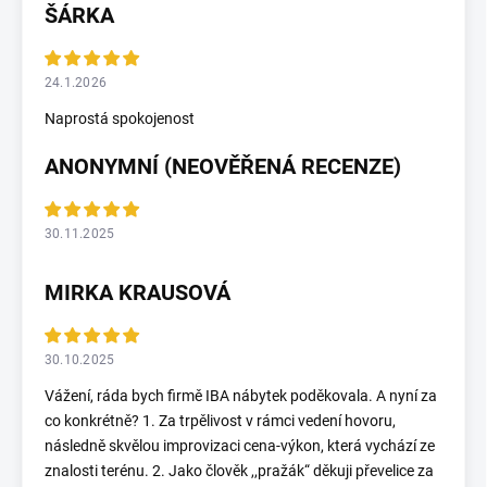
ŠÁRKA
24.1.2026
Naprostá spokojenost
ANONYMNÍ (NEOVĚŘENÁ RECENZE)
30.11.2025
MIRKA KRAUSOVÁ
30.10.2025
Vážení, ráda bych firmě IBA nábytek poděkovala. A nyní za
co konkrétně? 1. Za trpělivost v rámci vedení hovoru,
následně skvělou improvizaci cena-výkon, která vychází ze
znalosti terénu. 2. Jako člověk ,,pražák“ děkuji převelice za