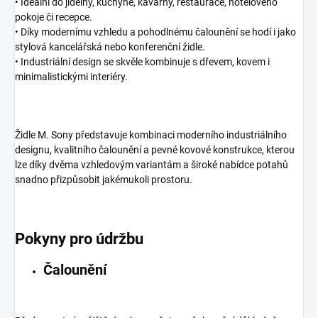
• Ideální do jídelny, kuchyně, kavárny, restaurace, hotelového
pokoje či recepce.
• Díky modernímu vzhledu a pohodlnému čalounění se hodí i jako
stylová kancelářská nebo konferenční židle.
• Industriální design se skvěle kombinuje s dřevem, kovem i
minimalistickými interiéry.
Židle M. Sony představuje kombinaci moderního industriálního
designu, kvalitního čalounění a pevné kovové konstrukce, kterou
lze díky dvěma vzhledovým variantám a široké nabídce potahů
snadno přizpůsobit jakémukoli prostoru.
Pokyny pro údržbu
Čalounění