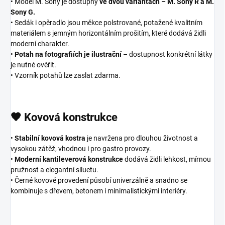
• Model M. Sony je dostupný
ve dvou variantách – M. Sony R a M.
Sony G.
• Sedák i opěradlo jsou měkce polstrované, potažené kvalitním
materiálem s jemným horizontálním prošitím, které dodává židli
moderní charakter.
•
Potah na fotografiích je ilustrační
– dostupnost konkrétní látky
je nutné ověřit.
• Vzorník potahů lze zaslat zdarma.
🖤 Kovová konstrukce
•
Stabilní kovová kostra
je navržena pro dlouhou životnost a
vysokou zátěž, vhodnou i pro gastro provozy.
•
Moderní kantileverová konstrukce
dodává židli lehkost, mírnou
pružnost a elegantní siluetu.
• Černé kovové provedení působí univerzálně a snadno se
kombinuje s dřevem, betonem i minimalistickými interiéry.