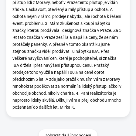
přístup lidí z Moravy, neboť v Praze tento přístup je vídán
zřídka. Laskavost, otevřený a milý přístup a ochota. A
ochota nejen v rámci prodeje nábytku, ale i ochota k řešení
event. problému. 3. Mám zkušenost s koupí nábytku
značky, kterou prodávala i designová značka v Praze. Za 5
let tato značka v Praze zesílila a napálila ceny, že se nám
protáčely panenky. A přesně v tomto okamžiku jsme
stejnou značku viděli prodávat i u nábytku IBA. Přes
veškeré navyšování cen, které je pochopitelné, si značka
IBA držela i přes navýšení přístupnou cenu. Pražský
prodejce toho využil a napálil 100% na ceně oproti
předchozím 5 let. A zde jako pražák musím Vám z Moravy
mnohokrát poděkovat za normální a lidský přístup, ačkoliv
obchod je obchod, nikoliv charita. 4. Paní realizátorka je
naprosto lidsky skvělá. Děkuji Vám a přeji obchodu mnoho
požehnání do dalších let. Mirka K.
Zobrazit další hodnocení