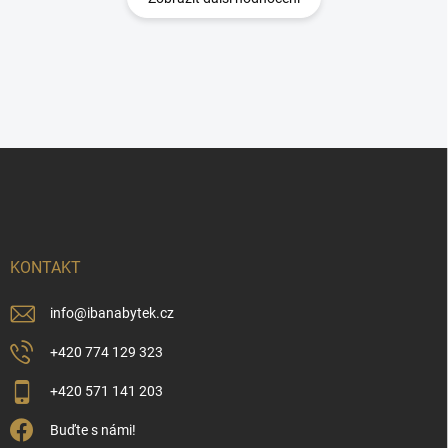
Z
á
p
a
t
í
KONTAKT
info
@
ibanabytek.cz
+420 774 129 323
+420 571 141 203
Buďte s námi!