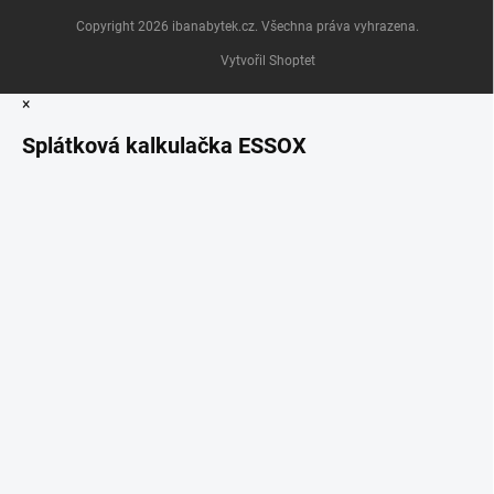
Copyright 2026
ibanabytek.cz
. Všechna práva vyhrazena.
Vytvořil Shoptet
×
Splátková kalkulačka ESSOX