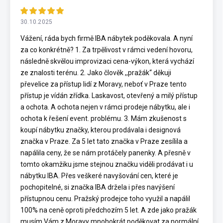
30.10.2025
Vážení, ráda bych firmě IBA nábytek poděkovala. A nyní
za co konkrétně? 1. Za trpělivost v rámci vedení hovoru,
následně skvělou improvizaci cena-výkon, která vychází
ze znalosti terénu. 2. Jako člověk ,,pražák“ děkuji
převelice za přístup lidí z Moravy, neboť v Praze tento
přístup je vídán zřídka. Laskavost, otevřený a milý přístup
a ochota. A ochota nejen v rámci prodeje nábytku, ale i
ochota k řešení event. problému. 3. Mám zkušenost s
koupí nábytku značky, kterou prodávala i designová
značka v Praze. Za 5 let tato značka v Praze zesílila a
napálila ceny, že se nám protáčely panenky. A přesně v
tomto okamžiku jsme stejnou značku viděli prodávat i u
nábytku IBA. Přes veškeré navyšování cen, které je
pochopitelné, si značka IBA držela i přes navýšení
přístupnou cenu. Pražský prodejce toho využil a napálil
100% na ceně oproti předchozím 5 let. A zde jako pražák
musím Vám z Moravy mnohokrát poděkovat za normální