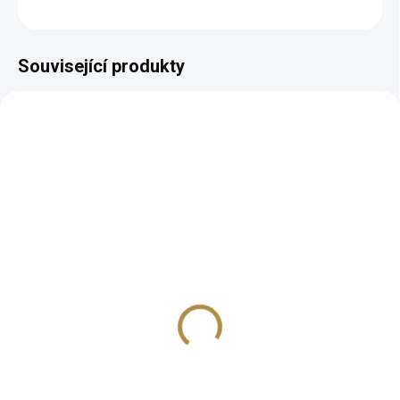
ZEPTAT SE
HLÍDAT
Související produkty
BEZ KOMPROMISŮ
ZDARMA
Dřevěná jídelní židle
Lilly (také s
područkami)
6 542 Kč
od
Detail