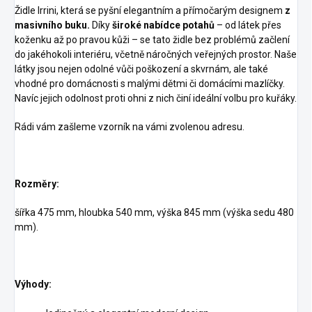
Židle Irrini, která se pyšní elegantním a přímočarým designem
z
masivního buku.
Díky
široké nabídce potahů
– od látek přes
koženku až po pravou kůži – se tato židle bez problémů začlení
do jakéhokoli interiéru, včetně náročných veřejných prostor. Naše
látky jsou nejen odolné vůči poškození a skvrnám, ale také
vhodné pro domácnosti s malými dětmi či domácími mazlíčky.
Navíc jejich odolnost proti ohni z nich činí ideální volbu pro kuřáky.
Rádi vám zašleme vzorník na vámi zvolenou adresu.
Rozměry:
šířka 475 mm, hloubka 540 mm, výška 845 mm (výška sedu 480
mm).
Výhody: