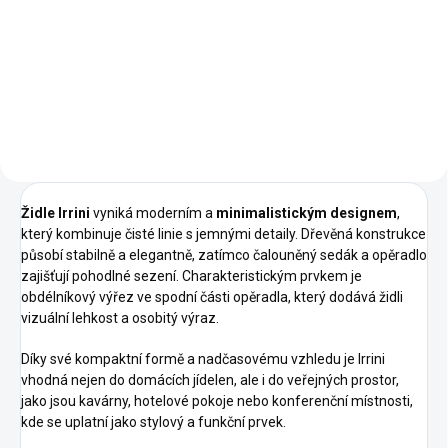
Elegantní a nadčasový design
Rozmanitá nabídka barevných
provedení Pevná konstrukce z
bukového dřeva Vysoce kvalitní
čalounění Precizní zpracování
Židle Irrini
vyniká moderním a
minimalistickým designem
,
který kombinuje čisté linie s jemnými detaily. Dřevěná konstrukce
působí stabilně a elegantně, zatímco čalouněný sedák a opěradlo
zajišťují pohodlné sezení. Charakteristickým prvkem je
obdélníkový výřez ve spodní části opěradla, který dodává židli
vizuální lehkost a osobitý výraz.
Díky své kompaktní formě a nadčasovému vzhledu je Irrini
vhodná nejen do domácích jídelen, ale i do veřejných prostor,
jako jsou kavárny, hotelové pokoje nebo konferenční místnosti,
kde se uplatní jako stylový a funkční prvek.