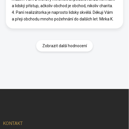
a lidský přístup, ačkoliv obchod je obchod, nikoliv charita.
4. Paní realizátorka je naprosto lidsky skvělá. Děkuji Vám
a přeji obchodu mnoho požehnání do dalších let. Mirka K.
Zobrazit další hodnocení
Z
á
p
a
t
í
KONTAKT