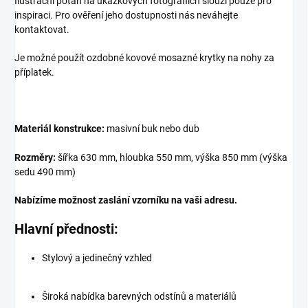
Ilustrační potah na ukázkových fotografiích slouží pouze pro
inspiraci. Pro ověření jeho dostupnosti nás neváhejte
kontaktovat.
Je možné použít ozdobné kovové mosazné krytky na nohy za
příplatek.
Materiál konstrukce:
masivní buk nebo dub
Rozměry:
šířka 630 mm, hloubka 550 mm, výška 850 mm (výška
sedu 490 mm)
Nabízíme možnost zaslání vzorníku na vaši adresu.
Hlavní přednosti:
Stylový a jedinečný vzhled
Široká nabídka barevných odstínů a materiálů