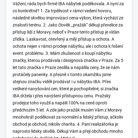
Vážení, ráda bych firmě IBA nábytek poděkovala. A nyní za
co konkrétně? 1. Za trpělivost v rámci vedení hovoru,
následně skvělou improvizaci cena-výkon, která vychází ze
znalosti terénu. 2. Jako člověk ,,pražák“ děkuji převelice za
přístup lidí z Moravy, neboť v Praze tento přístup je vídán
zřídka. Laskavost, otevřený a milý přístup a ochota. A
ochota nejen v rámci prodeje nábytku, ale i ochota k řešení
event. problému. 3. Mám zkušenost s koupí nábytku
značky, kterou prodávala i designová značka v Praze. Za 5
let tato značka v Praze zesílila a napálila ceny, že se nám
protáčely panenky. A přesně v tomto okamžiku jsme
stejnou značku viděli prodávat i u nábytku IBA. Přes
veškeré navyšování cen, které je pochopitelné, si značka
IBA držela i přes navýšení přístupnou cenu. Pražský
prodejce toho využil a napálil 100% na ceně oproti
předchozím 5 let. A zde jako pražák musím Vám z Moravy
mnohokrát poděkovat za normální a lidský přístup, ačkoliv
obchod je obchod, nikoliv charita. 4. Paní realizátorka je
naprosto lidsky skvělá. Děkuji Vám a přeji obchodu mnoho