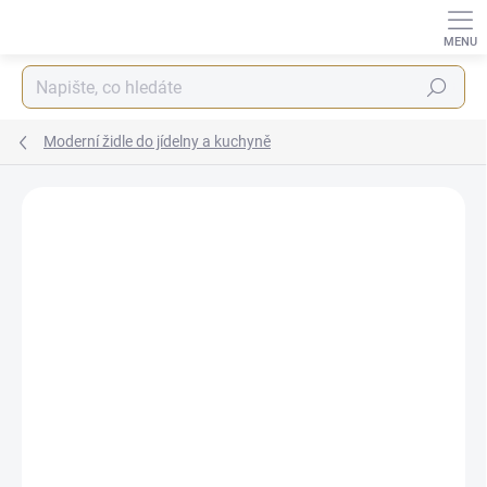
Přejít
na
obsah
Hledat
Moderní židle do jídelny a kuchyně
ZNAČKA:
STYLE HOME
BEZ KOMPROMISŮ
ZDARMA