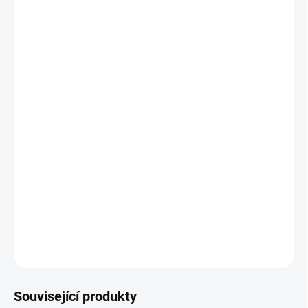
POTAH
−
+
Přidat do košíku
Jedinečný design
Mnoho barev a odstínů
Buková nebo dubová kostra
Odolné potahy
Vysoká kvalita provedení
DETAILNÍ INFORMACE
ZEPTAT SE
HLÍDAT
Související produkty