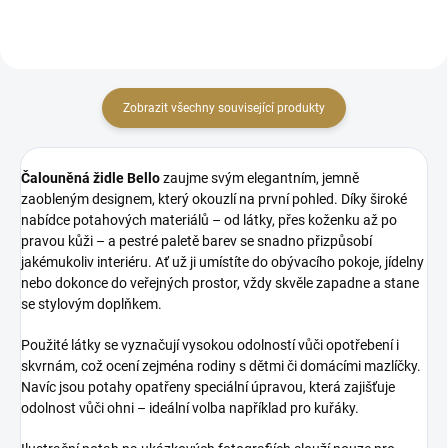
Zobrazit všechny související produkty
Čalouněná židle Bello
zaujme svým elegantním, jemně
zaobleným designem, který okouzlí na první pohled. Díky široké
nabídce potahových materiálů – od látky, přes koženku až po
pravou kůži – a pestré paletě barev se snadno přizpůsobí
jakémukoliv interiéru. Ať už ji umístíte do obývacího pokoje, jídelny
nebo dokonce do veřejných prostor, vždy skvěle zapadne a stane
se stylovým doplňkem.
Použité látky se vyznačují vysokou odolností vůči opotřebení i
skvrnám, což ocení zejména rodiny s dětmi či domácími mazlíčky.
Navíc jsou potahy opatřeny speciální úpravou, která zajišťuje
odolnost vůči ohni – ideální volba například pro kuřáky.