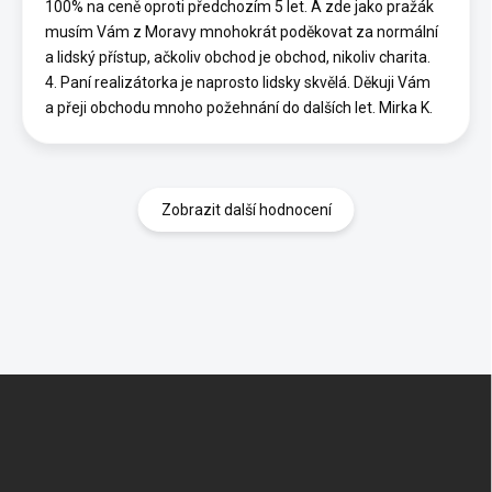
100% na ceně oproti předchozím 5 let. A zde jako pražák
musím Vám z Moravy mnohokrát poděkovat za normální
a lidský přístup, ačkoliv obchod je obchod, nikoliv charita.
4. Paní realizátorka je naprosto lidsky skvělá. Děkuji Vám
a přeji obchodu mnoho požehnání do dalších let. Mirka K.
Zobrazit další hodnocení
Z
á
p
a
t