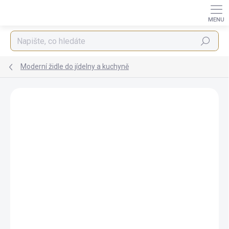
Přejít
na
obsah
Hledat
Moderní židle do jídelny a kuchyně
ZNAČKA:
STYLE HOME
BEZ KOMPROMISŮ
ZDARMA