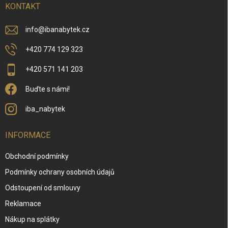
í
KONTAKT
info
@
ibanabytek.cz
+420 774 129 323
+420 571 141 203
Buďte s námi!
iba_nabytek
INFORMACE
Obchodní podmínky
Podmínky ochrany osobních údajů
Odstoupení od smlouvy
Reklamace
Nákup na splátky