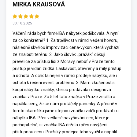
MIRKA KRAUSOVÁ
30.10.2025
Vážení, ráda bych firmě IBA nábytek poděkovala. A nyní
za co konkrétně? 1. Za trpělivost v rámci vedení hovoru,
následně skvělou improvizaci cena-výkon, která vychází
ze znalosti terénu. 2. Jako člověk ,,pražák“ děkuji
převelice za přístup lidí z Moravy, neboť v Praze tento
přístup je vídán zřídka. Laskavost, otevřený a milý přístup
a ochota. A ochota nejen v rámci prodeje nábytku, ale i
ochota k řešení event. problému. 3. Mám zkušenost s
koupí nábytku značky, kterou prodávala i designová
značka v Praze. Za 5 let tato značka v Praze zesílila a
napálila ceny, že se nám protáčely panenky. A přesně v
tomto okamžiku jsme stejnou značku viděli prodávat i u
nábytku IBA. Přes veškeré navyšování cen, které je
pochopitelné, si značka IBA držela i přes navýšení
přístupnou cenu. Pražský prodejce toho využil a napálil