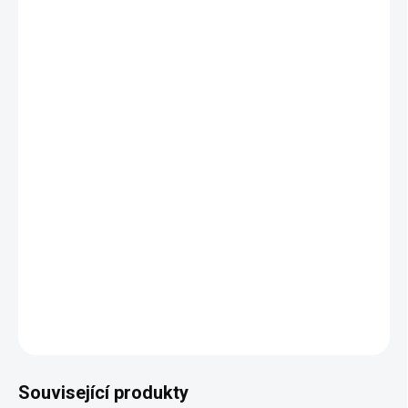
POTAH
−
+
Přidat do košíku
Jedinečný design
Mnoho barev a odstínů
Buková nebo dubová kostra
Odolné potahy
Vysoká kvalita provedení
DETAILNÍ INFORMACE
ZEPTAT SE
HLÍDAT
Související produkty