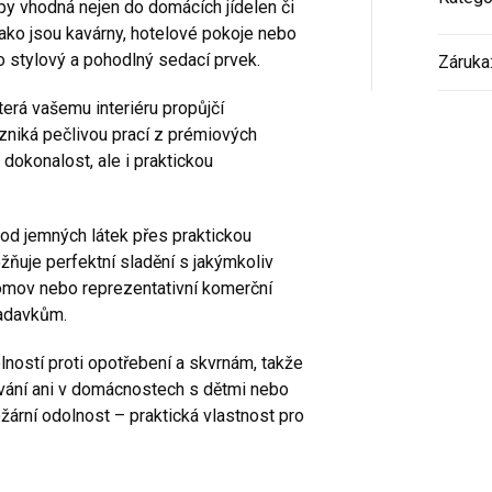
 vhodná nejen do domácích jídelen či
jako jsou kavárny, hotelové pokoje nebo
ko stylový a pohodlný sedací prvek.
Záruka
terá vašemu interiéru propůjčí
zniká pečlivou prací z prémiových
 dokonalost, ale i praktickou
od jemných látek přes praktickou
žňuje perfektní sladění s jakýmkoliv
domov nebo reprezentativní komerční
žadavkům.
lností proti opotřebení a skvrnám, takže
vání ani v domácnostech s dětmi nebo
ožární odolnost – praktická vlastnost pro