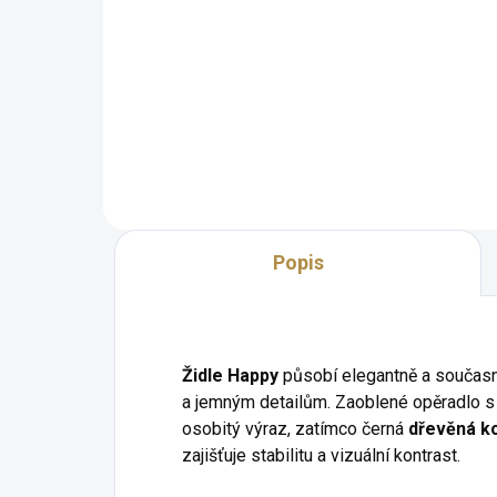
Orig
použ
Jedinečný a elegantní moderní
Rob
design Univerzální využití:
čal
Perfektně se hodí do různých
zpr
místností a stylů Široká škála
barevných možností Stabilní a
robustní konstrukce Vysoce...
Popis
Židle Happy
působí elegantně a současn
a jemným detailům. Zaoblené opěradlo s 
osobitý výraz, zatímco černá
dřevěná k
zajišťuje stabilitu a vizuální kontrast.