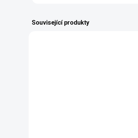
Související produkty
BEZ KOMPROMISŮ
BEZ K
ZDARMA
Moderní jídelní židle
Ži
Dani
7 
8 190 Kč
Detail