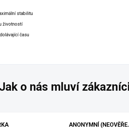
imální stabilitu
 životností
olávající času
RKA
ANONYMNÍ 