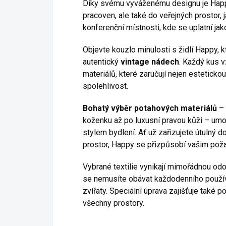
Díky svému vyváženému designu je Happy
pracoven, ale také do veřejných prostor, 
konferenční místnosti, kde se uplatní ja
Objevte kouzlo minulosti s židlí Happy, k
autentický
vintage nádech
. Každý kus v
materiálů, které zaručují nejen estetickou
spolehlivost.
Bohatý výběr potahových materiálů
– 
koženku až po luxusní pravou kůži – umo
stylem bydlení. Ať už zařizujete útulný 
prostor, Happy se přizpůsobí vašim po
Vybrané textilie vynikají mimořádnou odo
se nemusíte obávat každodenního použí
zvířaty. Speciální úprava zajišťuje také p
všechny prostory.