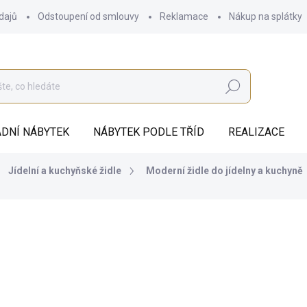
dajů
Odstoupení od smlouvy
Reklamace
Nákup na splátky
Hledat
DNÍ NÁBYTEK
NÁBYTEK PODLE TŘÍD
REALIZACE
Jídelní a kuchyňské židle
Moderní židle do jídelny a kuchyně
7 273 Kč
ZDARMA
6 010,74 Kč bez DPH
Měrná
DODÁME DO 8 TÝDNŮ