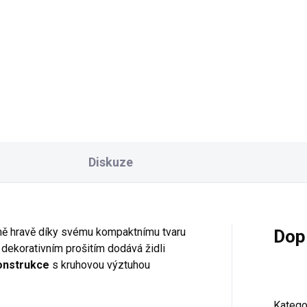
inální design Univerzální
ití Široká škála barev
ustní konstrukce Prémiové
ounění Pečlivé řemeslné
acování
Diskuze
ě hravě díky svému kompaktnímu tvaru
Dop
dekorativním prošitím dodává židli
onstrukce
s kruhovou výztuhou
Katego