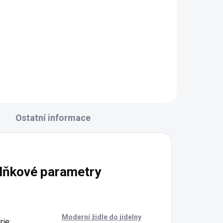
Ostatní informace
lňkové parametry
Moderní židle do jídelny
rie
: