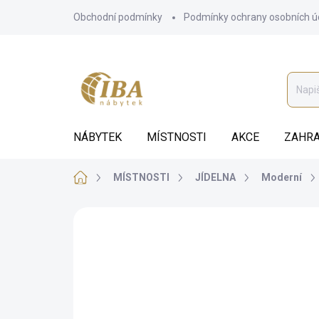
Přejít
Obchodní podmínky
Podmínky ochrany osobních ú
na
obsah
NÁBYTEK
MÍSTNOSTI
AKCE
ZAHRA
Domů
MÍSTNOSTI
JÍDELNA
Moderní
ZNAČKA:
STYLE HOME
BEZ KOMPROMISŮ