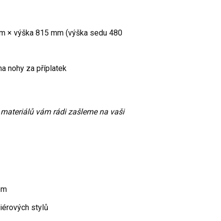
mm × výška 815 mm (výška sedu 480
a nohy za příplatek
 materiálů vám rádi zašleme na vaši
em
riérových stylů