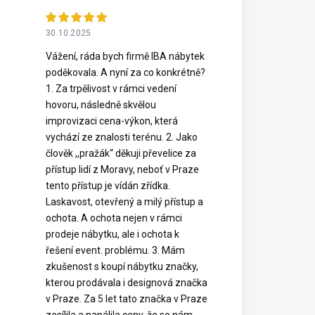
30.10.2025
Vážení, ráda bych firmě IBA nábytek
poděkovala. A nyní za co konkrétně?
1. Za trpělivost v rámci vedení
hovoru, následně skvělou
improvizaci cena-výkon, která
vychází ze znalosti terénu. 2. Jako
člověk ,,pražák“ děkuji převelice za
přístup lidí z Moravy, neboť v Praze
tento přístup je vídán zřídka.
Laskavost, otevřený a milý přístup a
ochota. A ochota nejen v rámci
prodeje nábytku, ale i ochota k
řešení event. problému. 3. Mám
zkušenost s koupí nábytku značky,
kterou prodávala i designová značka
v Praze. Za 5 let tato značka v Praze
zesílila a napálila ceny, že se nám