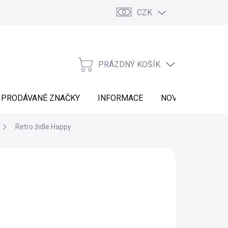
CZK
Vrácení zboží
Moje objednávka
Náš příběh
Kontakt
PRÁZDNÝ KOŠÍK
NÁKUPNÍ
KOŠÍK
PRODÁVANÉ ZNAČKY
INFORMACE
NOVINKY
Retro židle Happy