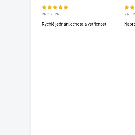
26.5.2026
24.1.
Rychlé jednání,ochota a vstřícnost.
Napro