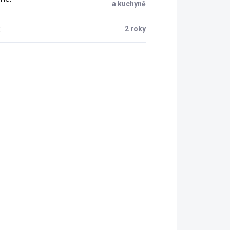
a kuchyně
:
2 roky