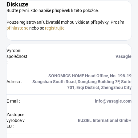
Diskuze
Buďte první, kdo napíše příspěvek k této položce.
Pouze registrovaní uživatelé mohou vkládat příspěvky. Prosím
přihlaste se
nebo se
registrujte
.
Výrobní
společnost
Vasagle
:
SONGMICS HOME Head Office, No. 198-19
Adresa
:
Songshan South Road, Dongfang Building 7F, Suite
701, Erqi District, Zhengzhou City
E-mail
:
info@vasagle.com
Zástupce
výrobce v
EUZIEL International GmbH
EU
: