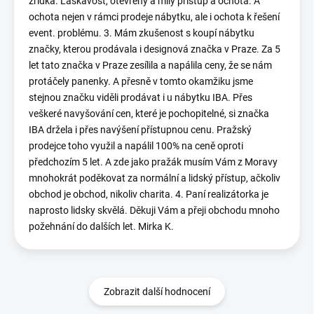
zřídka. Laskavost, otevřený a milý přístup a ochota. A
ochota nejen v rámci prodeje nábytku, ale i ochota k řešení
event. problému. 3. Mám zkušenost s koupí nábytku
značky, kterou prodávala i designová značka v Praze. Za 5
let tato značka v Praze zesílila a napálila ceny, že se nám
protáčely panenky. A přesně v tomto okamžiku jsme
stejnou značku viděli prodávat i u nábytku IBA. Přes
veškeré navyšování cen, které je pochopitelné, si značka
IBA držela i přes navýšení přístupnou cenu. Pražský
prodejce toho využil a napálil 100% na ceně oproti
předchozím 5 let. A zde jako pražák musím Vám z Moravy
mnohokrát poděkovat za normální a lidský přístup, ačkoliv
obchod je obchod, nikoliv charita. 4. Paní realizátorka je
naprosto lidsky skvělá. Děkuji Vám a přeji obchodu mnoho
požehnání do dalších let. Mirka K.
Zobrazit další hodnocení