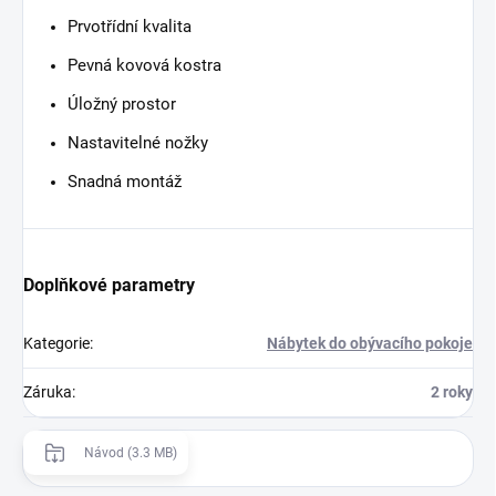
Prvotřídní kvalita
Pevná kovová kostra
Úložný prostor
Nastavitelné nožky
Snadná montáž
Doplňkové parametry
Kategorie
:
Nábytek do obývacího pokoje
Záruka
:
2 roky
Návod (3.3 MB)