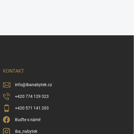
Z
á
p
a
t
í
KONTAKT
info
@
ibanabytek.cz
+420 774 129 323
+420 571 141 203
Buďte s námi!
iba_nabytek