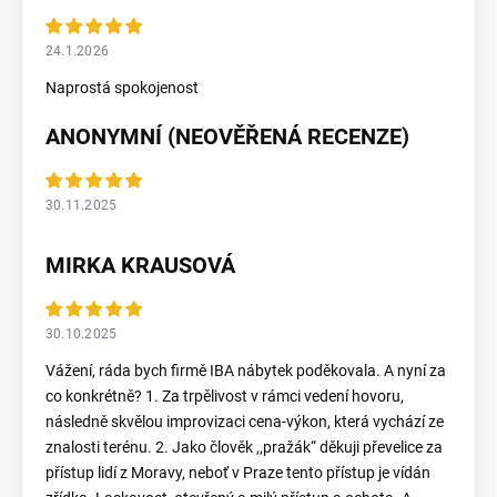
24.1.2026
Naprostá spokojenost
ANONYMNÍ (NEOVĚŘENÁ RECENZE)
30.11.2025
MIRKA KRAUSOVÁ
30.10.2025
Vážení, ráda bych firmě IBA nábytek poděkovala. A nyní za
co konkrétně? 1. Za trpělivost v rámci vedení hovoru,
následně skvělou improvizaci cena-výkon, která vychází ze
znalosti terénu. 2. Jako člověk ,,pražák“ děkuji převelice za
přístup lidí z Moravy, neboť v Praze tento přístup je vídán