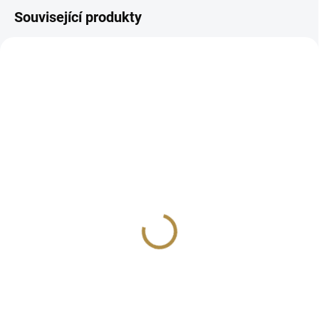
Související produkty
CHYTRÁ VOLBA
CHYTRÁ VOLBA
ZDARMA
ZDARMA
Konzolový stůl
Žebříková police
ILNT80XA
ILLS44XA
1 744 Kč
1 450 Kč
−
+
−
+
Do košíku
Do košíku
Materiály nejvyšší kvality Pevná
Špičkové provedení spojů Vysoká
kovová kostra Odkládací police
kvalita materiálu Možnost