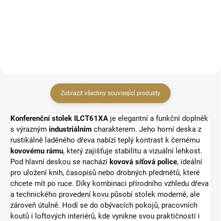
Nastavitelná výška nožek
doplnění s bočními policemi
Rozměry: délka 101,5 cm x šířka
Kovový rám Moderní design
35 cm x výška 80 cm
Rozměry: délka 56 cm x šířka 34
cm x výška 137,5 cm
Zobrazit všechny související produkty
Konferenční stolek ILCT61XA
je elegantní a funkční doplněk
s výrazným
industriálním
charakterem. Jeho horní deska z
rustikálně laděného dřeva nabízí teplý kontrast k černému
kovovému rámu
, který zajišťuje stabilitu a vizuální lehkost.
Pod hlavní deskou se nachází
kovová síťová police
, ideální
pro uložení knih, časopisů nebo drobných předmětů, které
chcete mít po ruce. Díky kombinaci přírodního vzhledu dřeva
a technického provedení kovu působí stolek moderně, ale
zároveň útulně. Hodí se do obývacích pokojů, pracovních
koutů i loftových interiérů, kde vynikne svou praktičností i