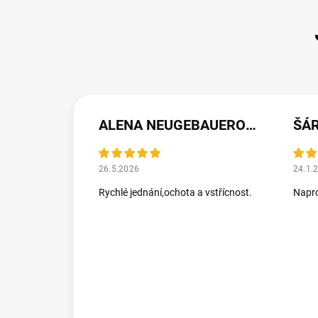
ALENA NEUGEBAUEROVÁ
ŠÁ
26.5.2026
24.1.
Rychlé jednání,ochota a vstřícnost.
Napro