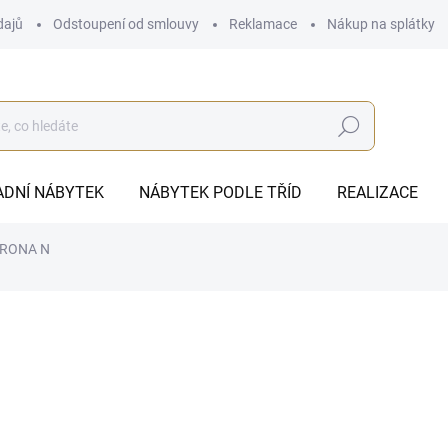
dajů
Odstoupení od smlouvy
Reklamace
Nákup na splátky
Hledat
ADNÍ NÁBYTEK
NÁBYTEK PODLE TŘÍD
REALIZACE
VERONA N
6 153 Kč
ZDARMA
6 153 Kč bez DPH
Měrná
NA DOTAZ