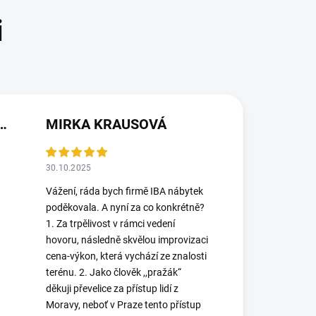
(NEOVĚŘENÁ RECENZE)
MIRKA KRAUSOVÁ
30.10.2025
Vážení, ráda bych firmě IBA nábytek
poděkovala. A nyní za co konkrétně?
1. Za trpělivost v rámci vedení
hovoru, následně skvělou improvizaci
cena-výkon, která vychází ze znalosti
terénu. 2. Jako člověk ,,pražák“
děkuji převelice za přístup lidí z
Moravy, neboť v Praze tento přístup