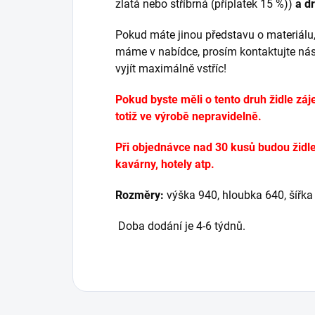
zlatá nebo stříbrná (příplatek 15 %))
a d
Pokud máte jinou představu o materiálu,
máme v nabídce, prosím kontaktujte ná
vyjít maximálně vstříc!
Pokud byste měli o tento druh židle záj
totiž ve výrobě nepravidelně.
Při objednávce nad 30 kusů budou židle
kavárny, hotely atp.
Rozměry:
výška 940, hloubka 640, šířk
Doba dodání je 4-6 týdnů.