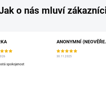
RKA
ANONYMNÍ 
2026
30.11.2025
stá spokojenost