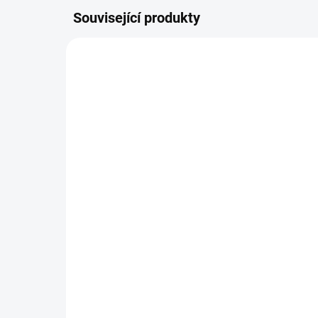
Související produkty
AKCE
Dřevěná židle s
područkami Verona (více
vzhledových variant)
3 990 Kč
Detail