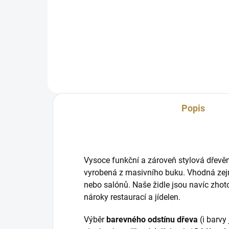
Vysoká kvalita 100 % masivní
dřevo Ergonomický tvar Klasický
design
Popis
Vysoce funkční a zároveň stylová dřevě
vyrobená z masivního buku. Vhodná zejm
nebo salónů. Naše židle jsou navíc zho
nároky restaurací a jídelen.
Výběr
barevného odstínu dřeva
(i barvy