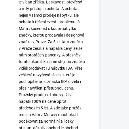
je vídán zřídka. Laskavost, otevřený
a milý přístup a ochota. A ochota
nejen v rámci prodeje nábytku, ale i
ochota k řešení event. problému. 3.
Mám zkušenost s koupí nábytku
značky, kterou prodávala i designová
značka v Praze. Za 5 let tato značka
v Praze zesílila a napálila ceny, že se
nám protáčely panenky. A přesně v
tomto okamžiku jsme stejnou značku
viděli prodávat i u nábytku IBA. Přes
veškeré navyšování cen, které je
pochopitelné, si značka IBA držela i
přes navýšení přístupnou cenu.
Pražský prodejce toho využil a
napálil 100% na ceně oproti
předchozím 5 let. A zde jako pražák
musím Vám z Moravy mnohokrát
poděkovat za normální a lidský
přístup, ačkoliv obchod je obchod,