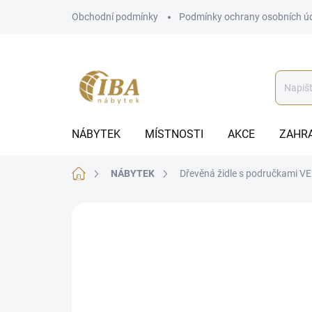
Přejít
Obchodní podmínky
Podmínky ochrany osobních ú
na
obsah
NÁBYTEK
MÍSTNOSTI
AKCE
ZAHR
Domů
NÁBYTEK
Dřevěná židle s područkami 
ZNAČKA:
IBA
AUTORSKÝ PODPIS