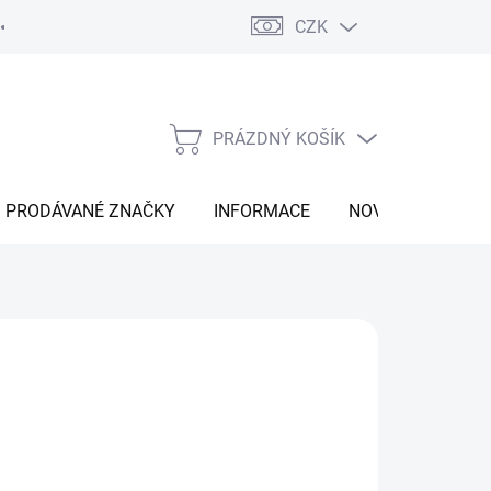
CZK
Vrácení zboží
Moje objednávka
Náš příběh
Kontakt
PRÁZDNÝ KOŠÍK
NÁKUPNÍ
KOŠÍK
PRODÁVANÉ ZNAČKY
INFORMACE
NOVINKY