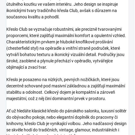
útulného koutku ve vašem interiéru. Jeho design se inspiruje
ikonickými tvary tradičního křesla Club, avšak s důrazem na
současnou kvalitu a pohodlí.
Křeslo Club se vyznačuje robustními, ale precizně tvarovanými
proporcemi, které zajišťují maximální komfort a opulentní vzhled.
Charakteristickým prvkem je hluboké knoflíkové prošívání
(chesterfield styl) na opěradle a vnitřní straně područek, které
vytváří bohatou texturu a ikonický vizuální detail. Područky jsou
široké, zaoblené a plynule přechází v opěradlo, vytvářejíce
objímající a zvací tvar.
Křeslo je posazeno na nízkých, pevných nožičkách, které jsou
decentně schované pod masivní základnou a zajišťují maximální
stabilitu a odolnost. Celkový dojem je kompaktní a zároveň
majestátní, což z něj činí dominantní prvek v prostoru.
Ať už hledáte klasické křeslo do pánského salonku, luxusní solitér
do obývacího pokoje, nebo elegantní doplněk do pracovny či
knihovny, křeslo Club je vynikající volbou. Jeho nadčasový design
se skvěle hodí do tradičních, vintage, glamour, industriálních i