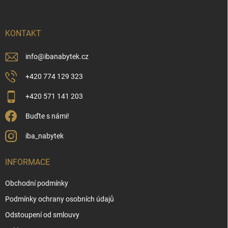
p
a
t
í
KONTAKT
info
@
ibanabytek.cz
+420 774 129 323
+420 571 141 203
Buďte s námi!
iba_nabytek
INFORMACE
Obchodní podmínky
Podmínky ochrany osobních údajů
Odstoupení od smlouvy