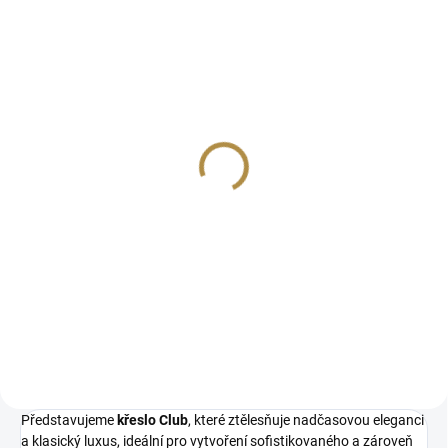
ZDARMA
Pohovka retro Club
32 641 Kč
od
Detail
Originální a elegantní chesterfield
design Všestranné využití:
Perfektně zapadne do různých
interiérů a stylů Bohatá nabídka
barevných variant Pevná a
odolná konstrukce Kvalitní...
Představujeme
křeslo Club
, které ztělesňuje nadčasovou eleganci
a klasický luxus, ideální pro vytvoření sofistikovaného a zároveň