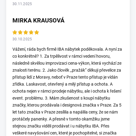
30.11.2025
MIRKA KRAUSOVÁ
30.10.2025
Vážení, ráda bych firmě IBA nábytek poděkovala. A nyní za
co konkrétně? 1. Za trpělivost v rámci vedení hovoru,
následně skvělou improvizaci cena-výkon, která vychází ze
znalosti terénu. 2. Jako člověk ,,pražák“ děkuji převelice za
přístup lidí z Moravy, neboť v Praze tento přístup je vídán
zřídka. Laskavost, otevřený a milý přístup a ochota. A
ochota nejen v rámci prodeje nábytku, ale i ochota k řešení
event. problému. 3. Mám zkušenost s koupí nábytku
značky, kterou prodávala i designová značka v Praze. Za 5
let tato značka v Praze zesílila a napálila ceny, že se nám
protáčely panenky. A přesně v tomto okamžiku jsme
stejnou značku viděli prodávat i u nábytku IBA. Přes
veškeré navyšování cen, které je pochopitelné, si značka