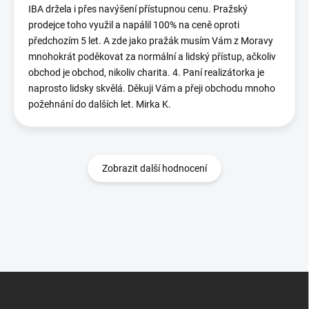
IBA držela i přes navýšení přístupnou cenu. Pražský
prodejce toho využil a napálil 100% na ceně oproti
předchozím 5 let. A zde jako pražák musím Vám z Moravy
mnohokrát poděkovat za normální a lidský přístup, ačkoliv
obchod je obchod, nikoliv charita. 4. Paní realizátorka je
naprosto lidsky skvělá. Děkuji Vám a přeji obchodu mnoho
požehnání do dalších let. Mirka K.
Zobrazit další hodnocení
Z
á