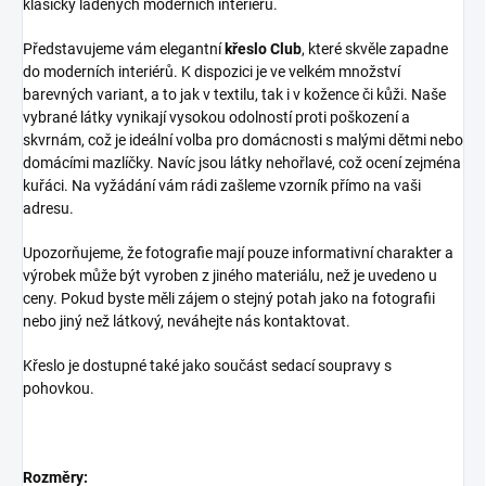
klasicky laděných moderních interiérů.
Představujeme vám elegantní
křeslo Club
, které skvěle zapadne
do moderních interiérů. K dispozici je ve velkém množství
barevných variant, a to jak v textilu, tak i v kožence či kůži. Naše
vybrané látky vynikají vysokou odolností proti poškození a
skvrnám, což je ideální volba pro domácnosti s malými dětmi nebo
domácími mazlíčky. Navíc jsou látky nehořlavé, což ocení zejména
kuřáci. Na vyžádání vám rádi zašleme vzorník přímo na vaši
adresu.
Upozorňujeme, že fotografie mají pouze informativní charakter a
výrobek může být vyroben z jiného materiálu, než je uvedeno u
ceny. Pokud byste měli zájem o stejný potah jako na fotografii
nebo jiný než látkový, neváhejte nás kontaktovat.
Křeslo je dostupné také jako součást sedací soupravy s
pohovkou.
Rozměry: