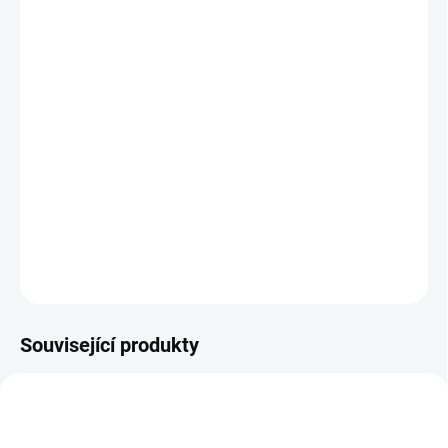
−
+
Přidat do košíku
Unikátní design
Odolný potah
Široká škála barev
Vysoká kvalita zpracování
DETAILNÍ INFORMACE
ZEPTAT SE
HLÍDAT
Související produkty
BEZ KOMPROMISŮ