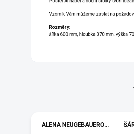
Postel Annabel a noční stolky tvoří ideál
Vzorník Vám můžeme zaslat na požadov
Rozměry:
šířka 600 mm, hloubka 370 mm, výška 7
ALENA NEUGEBAUEROVÁ
ŠÁ