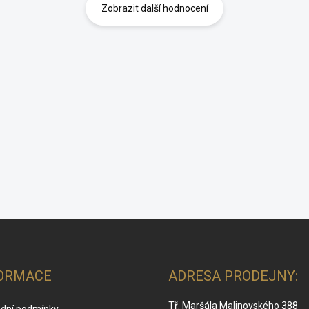
Zobrazit další hodnocení
ORMACE
ADRESA PRODEJNY:
Tř. Maršála Malinovského 388
dní podmínky