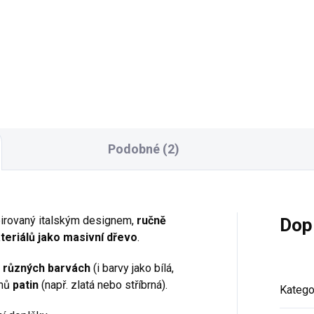
Annabel v zámeckém stylu a
ní skříň z kolekce Annabel v
mnoha barevných odstínech
eckém stylu, v různém
dřeva.
evném provedení i odlišných
měrových variantách.
měry: š 2300, hl 560, v 2260
m
Podobné (2)
pirovaný italským designem,
ručně
Dop
teriálů jako masivní dřevo
.
 různých barvách
(i barvy jako bílá,
uhů
patin
(např. zlatá nebo stříbrná).
Katego