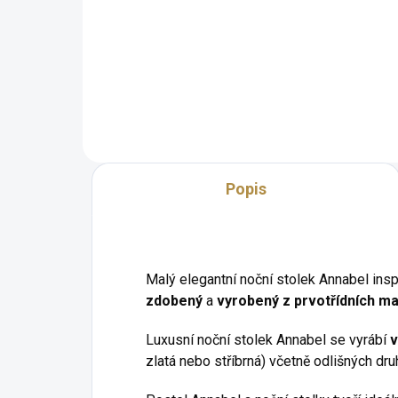
klasického nábytku v zámeckém
Šat
stylu v různém barevném
zám
provedení.
bar
roz
Roz
m
Popis
Malý elegantní noční stolek Annabel ins
zdobený
a
vyrobený z prvotřídních ma
Luxusní noční stolek Annabel se vyrábí
v
zlatá nebo stříbrná) včetně odlišných dr