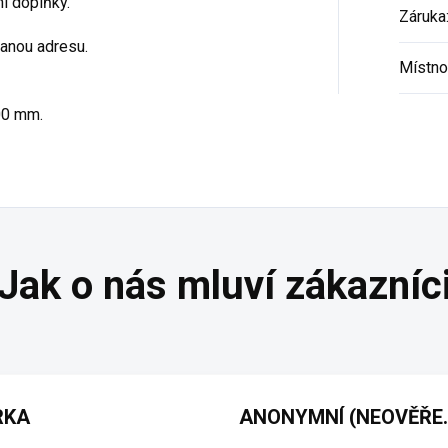
ní doplňky.
Záruka
anou adresu.
Místno
00 mm.
RKA
ANONYMNÍ 