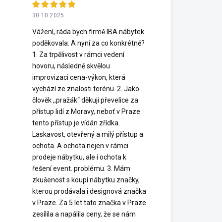
30.10.2025
Vážení, ráda bych firmě IBA nábytek
poděkovala. A nyní za co konkrétně?
1. Za trpělivost v rámci vedení
hovoru, následně skvělou
improvizaci cena-výkon, která
vychází ze znalosti terénu. 2. Jako
člověk ,,pražák“ děkuji převelice za
přístup lidí z Moravy, neboť v Praze
tento přístup je vídán zřídka.
Laskavost, otevřený a milý přístup a
ochota. A ochota nejen v rámci
prodeje nábytku, ale i ochota k
řešení event. problému. 3. Mám
zkušenost s koupí nábytku značky,
kterou prodávala i designová značka
v Praze. Za 5 let tato značka v Praze
zesílila a napálila ceny, že se nám