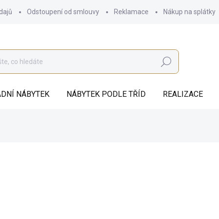
dajů
Odstoupení od smlouvy
Reklamace
Nákup na splátky
Hledat
DNÍ NÁBYTEK
NÁBYTEK PODLE TŘÍD
REALIZACE
od
17 109 Kč
ZDARMA
od
14 139,67 Kč
bez DPH
Měrná
ZVOLTE VARIANTU