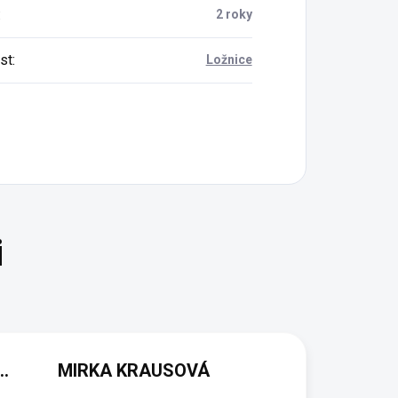
:
2 roky
st
:
Ložnice
(NEOVĚŘENÁ RECENZE)
MIRKA KRAUSOVÁ