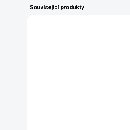
Související produkty
AUTORSKÝ PODPIS
AUTOR
ZDARMA
Zámecká postel Annabel
Lux
(140, 160, 180 cm)
Ann
5-
57 472 Kč
od
od
Detail
Postel Annabel z kolekce