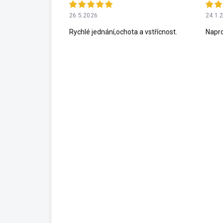
26.5.2026
24.1.
Rychlé jednání,ochota a vstřícnost.
Napro