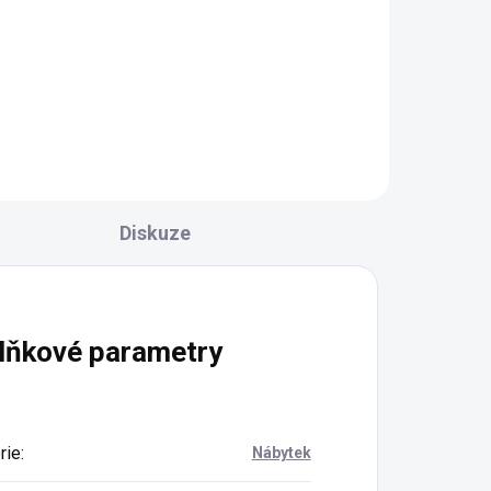
Diskuze
lňkové parametry
rie
:
Nábytek