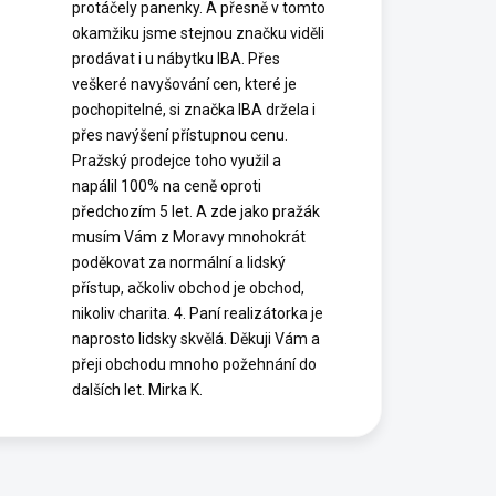
protáčely panenky. A přesně v tomto
okamžiku jsme stejnou značku viděli
prodávat i u nábytku IBA. Přes
veškeré navyšování cen, které je
pochopitelné, si značka IBA držela i
přes navýšení přístupnou cenu.
Pražský prodejce toho využil a
napálil 100% na ceně oproti
předchozím 5 let. A zde jako pražák
musím Vám z Moravy mnohokrát
poděkovat za normální a lidský
přístup, ačkoliv obchod je obchod,
nikoliv charita. 4. Paní realizátorka je
naprosto lidsky skvělá. Děkuji Vám a
přeji obchodu mnoho požehnání do
dalších let. Mirka K.