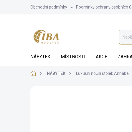
Přejít
Obchodní podmínky
Podmínky ochrany osobních ú
na
obsah
NÁBYTEK
MÍSTNOSTI
AKCE
ZAHRA
Domů
NÁBYTEK
Luxusní noční stolek Annabel
ZNAČKA:
IBA
AUTORSKÝ PODPIS