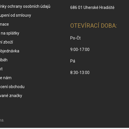
nky ochrany osobních údajů
686 01 Uherské Hradiště
upení od smlouvy
mace
OTEVÍRACÍ DOBA:
na splátky
Po-Čt
í zboží
9:00-17:00
objednávka
íběh
Pá
kt
8:30-13:00
te nám
cení obchodu
vané značky
na.