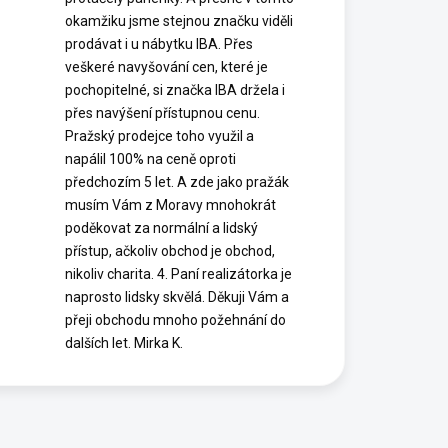
okamžiku jsme stejnou značku viděli
prodávat i u nábytku IBA. Přes
veškeré navyšování cen, které je
pochopitelné, si značka IBA držela i
přes navýšení přístupnou cenu.
Pražský prodejce toho využil a
napálil 100% na ceně oproti
předchozím 5 let. A zde jako pražák
musím Vám z Moravy mnohokrát
poděkovat za normální a lidský
přístup, ačkoliv obchod je obchod,
nikoliv charita. 4. Paní realizátorka je
naprosto lidsky skvělá. Děkuji Vám a
přeji obchodu mnoho požehnání do
dalších let. Mirka K.