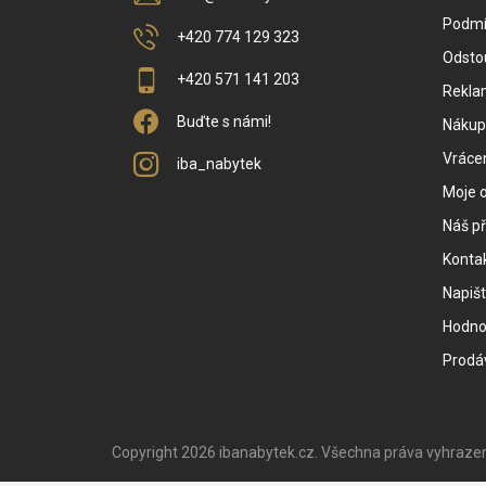
Podmí
+420 774 129 323
Odsto
+420 571 141 203
Rekla
Buďte s námi!
Nákup 
Vrácen
iba_nabytek
Moje 
Náš př
Konta
Napiš
Hodno
Prodá
Copyright 2026
ibanabytek.cz
. Všechna práva vyhraze