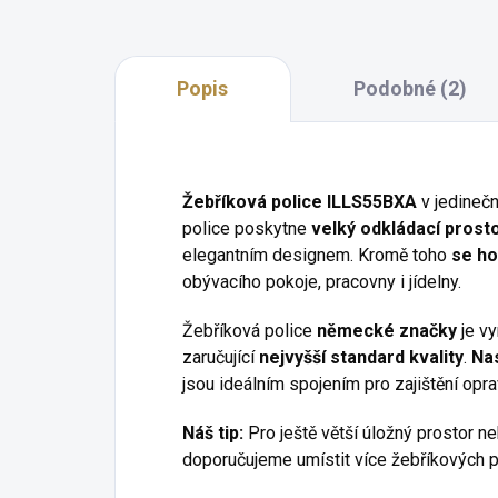
Popis
Podobné (2)
Žebříková police ILLS55BXA
v jedinečn
police poskytne
velký odkládací prost
elegantním designem. Kromě toho
se ho
obývacího pokoje, pracovny i jídelny.
Žebříková police
německé značky
je vy
zaručující
nejvyšší standard kvality
.
Nas
jsou ideálním spojením pro zajištění opra
Náš tip:
Pro ještě větší úložný prostor ne
doporučujeme umístit více žebříkových 