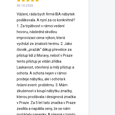
30.10.2025
Vážení, ráda bych firmě IBA nábytek
poděkovala. A nyní za co konkrétně?
1. Za trpělivost v rámci vedení
hovoru, následně skvělou
improvizaci cena-výkon, která
vychází ze znalosti terénu. 2. Jako
člověk ,,pražák“ děkuji převelice za
přístup lidí z Moravy, neboť v Praze
tento přístup je vídán zřídka.
Laskavost, otevřený a milý přístup a
ochota. A ochota nejen v rámci
prodeje nábytku, ale i ochota k
řešení event. problému. 3. Mám
zkušenost s koupí nábytku značky,
kterou prodávala i designová značka
v Praze. Za 5 let tato značka v Praze
zesílila a napálila ceny, že se nám
protáčely panenky. A přesně v tomto