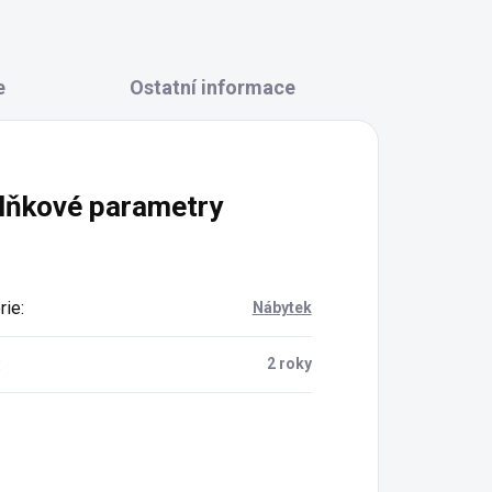
e
Ostatní informace
lňkové parametry
rie
:
Nábytek
:
2 roky