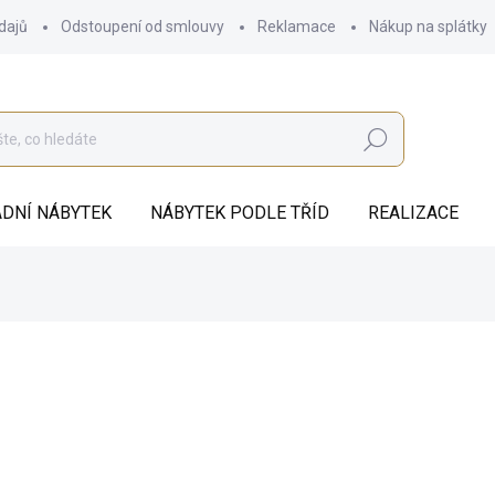
dajů
Odstoupení od smlouvy
Reklamace
Nákup na splátky
Hledat
DNÍ NÁBYTEK
NÁBYTEK PODLE TŘÍD
REALIZACE
4 060 Kč
ZDARMA
3 355,37 Kč bez DPH
Měrná
SKLADEM