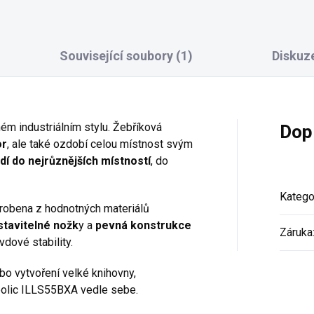
Související soubory (1)
Diskuz
ém industriálním stylu. Žebříková
Dop
or
, ale také ozdobí celou místnost svým
dí do nejrůznějších místností
, do
Katego
robena z hodnotných materiálů
tavitelné nožk
y a
pevná konstrukce
Záruka
vdové stability.
bo vytvoření velké knihovny,
polic ILLS55BXA vedle sebe.