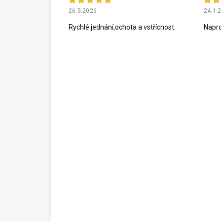
26.5.2026
24.1.
Rychlé jednání,ochota a vstřícnost.
Napro