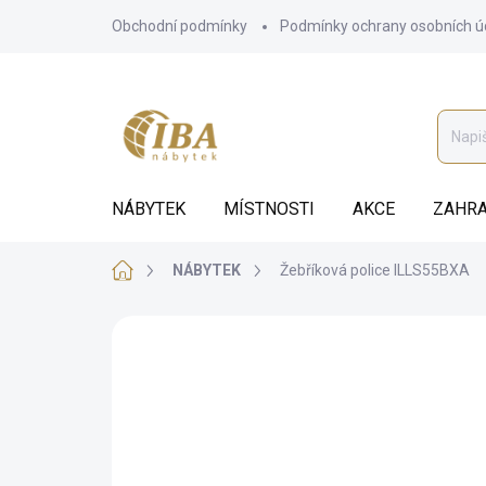
Přejít
Obchodní podmínky
Podmínky ochrany osobních ú
na
obsah
NÁBYTEK
MÍSTNOSTI
AKCE
ZAHRA
Domů
NÁBYTEK
Žebříková police ILLS55BXA
ZNAČKA:
VASAGLE
CHYTRÁ VOLBA