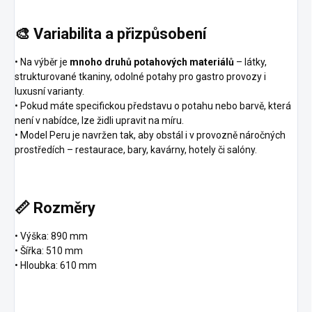
🎨 Variabilita a přizpůsobení
• Na výběr je
mnoho druhů potahových materiálů
– látky,
strukturované tkaniny, odolné potahy pro gastro provozy i
luxusní varianty.
• Pokud máte specifickou představu o potahu nebo barvě, která
není v nabídce, lze židli upravit na míru.
• Model Peru je navržen tak, aby obstál i v provozně náročných
prostředích – restaurace, bary, kavárny, hotely či salóny.
📏 Rozměry
• Výška: 890 mm
• Šířka: 510 mm
• Hloubka: 610 mm