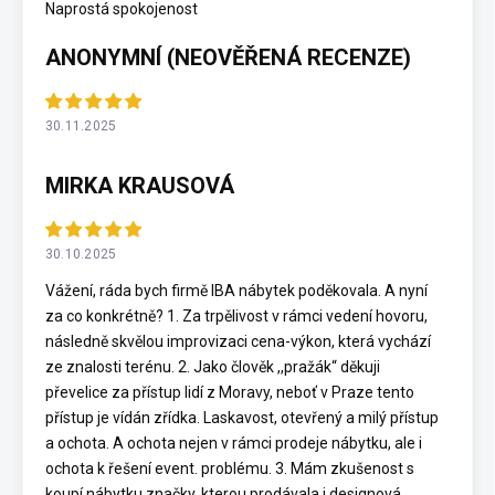
Naprostá spokojenost
ANONYMNÍ (NEOVĚŘENÁ RECENZE)
30.11.2025
MIRKA KRAUSOVÁ
30.10.2025
Vážení, ráda bych firmě IBA nábytek poděkovala. A nyní
za co konkrétně? 1. Za trpělivost v rámci vedení hovoru,
následně skvělou improvizaci cena-výkon, která vychází
ze znalosti terénu. 2. Jako člověk ,,pražák“ děkuji
převelice za přístup lidí z Moravy, neboť v Praze tento
přístup je vídán zřídka. Laskavost, otevřený a milý přístup
a ochota. A ochota nejen v rámci prodeje nábytku, ale i
ochota k řešení event. problému. 3. Mám zkušenost s
koupí nábytku značky, kterou prodávala i designová