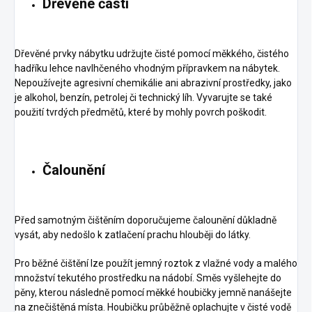
Dřevěné části
Dřevěné prvky nábytku udržujte čisté pomocí měkkého, čistého
hadříku lehce navlhčeného vhodným přípravkem na nábytek.
Nepoužívejte agresivní chemikálie ani abrazivní prostředky, jako
je alkohol, benzín, petrolej či technický líh. Vyvarujte se také
použití tvrdých předmětů, které by mohly povrch poškodit.
Čalounění
Před samotným čištěním doporučujeme čalounění důkladně
vysát, aby nedošlo k zatlačení prachu hlouběji do látky.
Pro běžné čištění lze použít jemný roztok z vlažné vody a malého
množství tekutého prostředku na nádobí. Směs vyšlehejte do
pěny, kterou následně pomocí měkké houbičky jemně nanášejte
na znečištěná místa. Houbičku průběžně oplachujte v čisté vodě