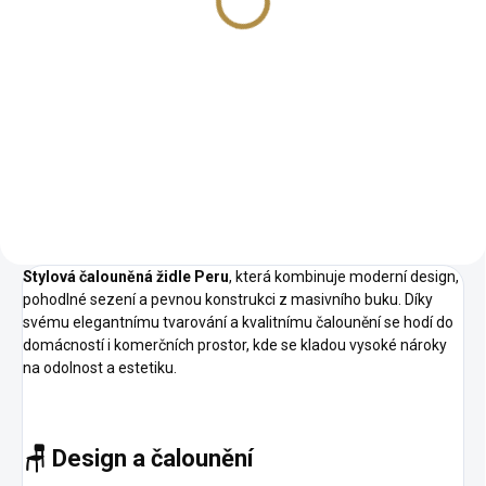
Detail
Jedinečný design Mnoho barev
a odstínů Se zdobnými knoflíky i
bez Buková kostra Odolné
potahy Vysoká kvalita provedení
Stylová čalouněná židle Peru
, která kombinuje moderní design,
pohodlné sezení a pevnou konstrukci z masivního buku. Díky
svému elegantnímu tvarování a kvalitnímu čalounění se hodí do
domácností i komerčních prostor, kde se kladou vysoké nároky
na odolnost a estetiku.
🪑 Design a čalounění