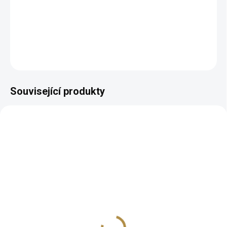
Široké možnosti personalizace odstínu dřeva a potahu
DETAILNÍ INFORMACE
ZEPTAT SE
HLÍDAT
Související produkty
BEZ KOMPROMISŮ
ZDARMA
Čalouněná židle Lindsay
7 525 Kč