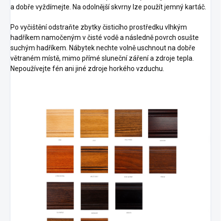
a dobře vyždímejte. Na odolnější skvrny lze použít jemný kartáč.
Po vyčištění odstraňte zbytky čisticího prostředku vlhkým
hadříkem namočeným v čisté vodě a následně povrch osušte
suchým hadříkem. Nábytek nechte volně uschnout na dobře
větraném místě, mimo přímé sluneční záření a zdroje tepla.
Nepoužívejte fén ani jiné zdroje horkého vzduchu.