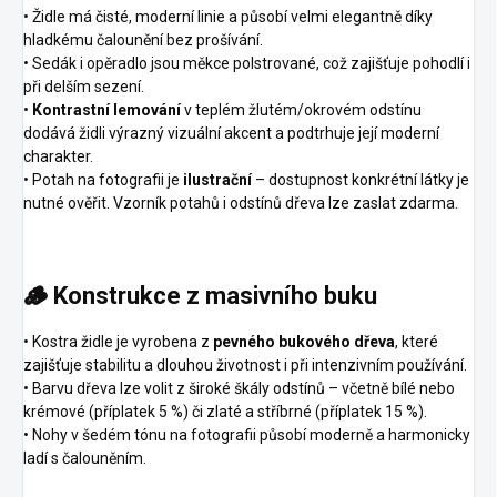
• Židle má čisté, moderní linie a působí velmi elegantně díky
hladkému čalounění bez prošívání.
• Sedák i opěradlo jsou měkce polstrované, což zajišťuje pohodlí i
při delším sezení.
•
Kontrastní lemování
v teplém žlutém/okrovém odstínu
dodává židli výrazný vizuální akcent a podtrhuje její moderní
charakter.
• Potah na fotografii je
ilustrační
– dostupnost konkrétní látky je
nutné ověřit. Vzorník potahů i odstínů dřeva lze zaslat zdarma.
🪵 Konstrukce z masivního buku
• Kostra židle je vyrobena z
pevného bukového dřeva
, které
zajišťuje stabilitu a dlouhou životnost i při intenzivním používání.
• Barvu dřeva lze volit z široké škály odstínů – včetně bílé nebo
krémové (příplatek 5 %) či zlaté a stříbrné (příplatek 15 %).
• Nohy v šedém tónu na fotografii působí moderně a harmonicky
ladí s čalouněním.