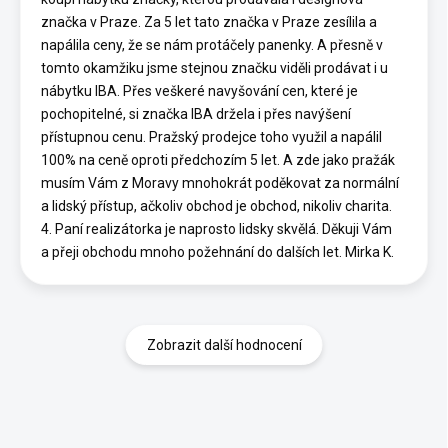
značka v Praze. Za 5 let tato značka v Praze zesílila a
napálila ceny, že se nám protáčely panenky. A přesně v
tomto okamžiku jsme stejnou značku viděli prodávat i u
nábytku IBA. Přes veškeré navyšování cen, které je
pochopitelné, si značka IBA držela i přes navýšení
přístupnou cenu. Pražský prodejce toho využil a napálil
100% na ceně oproti předchozím 5 let. A zde jako pražák
musím Vám z Moravy mnohokrát poděkovat za normální
a lidský přístup, ačkoliv obchod je obchod, nikoliv charita.
4. Paní realizátorka je naprosto lidsky skvělá. Děkuji Vám
a přeji obchodu mnoho požehnání do dalších let. Mirka K.
Zobrazit další hodnocení