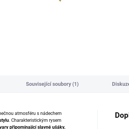
16 642 Kč
32 966 Kč
od
Detail
Detai
ndinávské, anglické i glamour
Skandinávské, anglické i gla
ky Šetří místo díky malému
prvky S lenoškou i jako klasic
měru Lze doplnit dalším
rohová sedačka Vzdušná a
ytkem ze stejné řady Velký
pohodlná Lze doplnit dalším
ěr potahových materiálů
nábytkem ze stejné řady Velk
lé dřevěné nožky pro...
výběr potahových materiálů..
Související soubory (1)
Diskuz
inečnou atmosféru s nádechem
Dop
stylu
. Charakteristickým rysem
vary připomínající slavné ušáky,