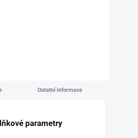
l
mour
ká
ý
.
e
Ostatní informace
lňkové parametry