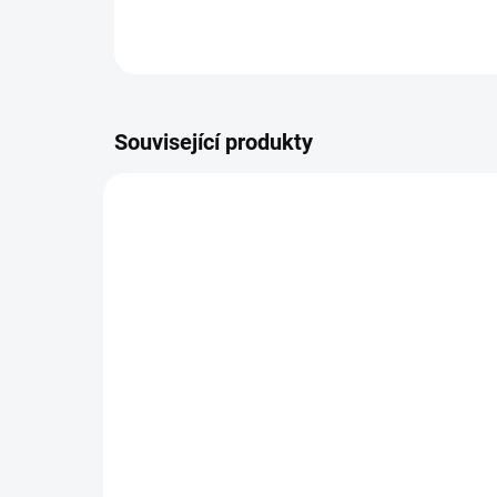
Související produkty
BEZ KOMPROMISŮ
BEZ K
ZDARMA
Křeslo VOSS
Po
VO
11 660 Kč
od