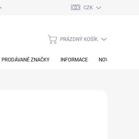
CZK
Vrácení zboží
Moje objednávka
Náš příběh
Kontakt
PRÁZDNÝ KOŠÍK
NÁKUPNÍ
KOŠÍK
PRODÁVANÉ ZNAČKY
INFORMACE
NOVINKY