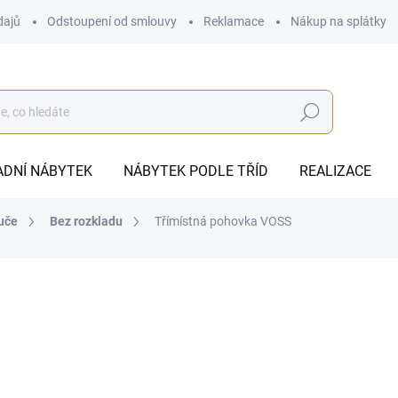
dajů
Odstoupení od smlouvy
Reklamace
Nákup na splátky
Hledat
ADNÍ NÁBYTEK
NÁBYTEK PODLE TŘÍD
REALIZACE
uče
Bez rozkladu
Třímístná pohovka VOSS
od
20 776 Kč
ZDARMA
od
17 170,25 Kč
bez DPH
Měrná
ZVOLTE VARIANTU