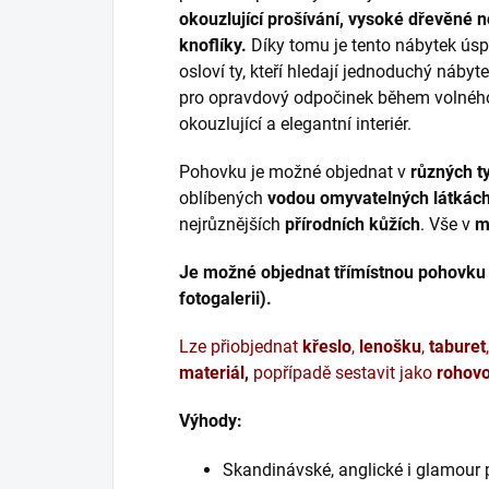
okouzlující prošívání, vysoké dřevěné 
knoflíky.
Díky tomu je tento nábytek ú
osloví ty, kteří hledají jednoduchý nábyt
pro opravdový odpočinek během volného 
okouzlující a elegantní interiér.
Pohovku je možné objednat v
různých t
oblíbených
vodou omyvatelných látkác
nejrůznějších
přírodních kůžích
. Vše v
m
Je možné objednat třímístnou pohovku 
fotogalerii).
Lze přiobjednat
křeslo
,
lenošku
,
taburet
materiál,
popřípadě sestavit jako
rohovo
Výhody:
Skandinávské, anglické i glamour 