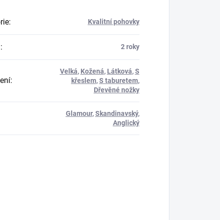
rie
:
Kvalitní pohovky
a
:
2 roky
Velká
,
Kožená
,
Látková
,
S
ení
:
křeslem
,
S taburetem
,
Dřevěné nožky
Glamour
,
Skandinavský
,
Anglický