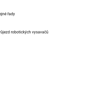
ejné řady
růjezd robotických vysavačů