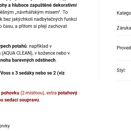
nohy a hluboce zapuštěné dekorativní
spěšným „návrhářským mixem“. To
Katego
ek
bez jakýchkoli nadbytečných funkcí
času, a přitom si přejí zachovat
Záruk
ype
ch potahů
: například v
Proved
h
(AQUA CLEAN), v kožence nebo v
noha barevných odstínech
.
Styl
:
Voss s 3 sedáky nebo se 2 (viz
,
pohovku
(2-místnou), extra
potahový
u sedací soupravu
.
prvky