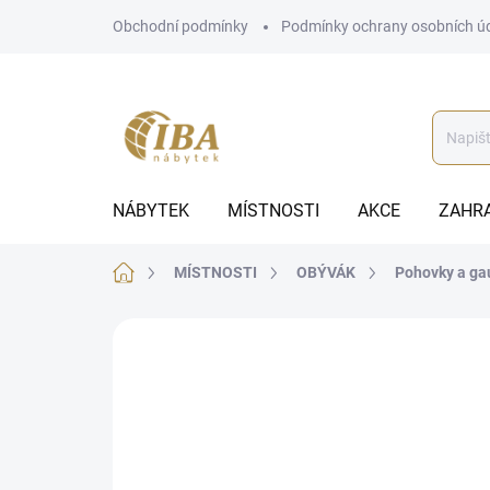
Přejít
Obchodní podmínky
Podmínky ochrany osobních ú
na
obsah
NÁBYTEK
MÍSTNOSTI
AKCE
ZAHR
Domů
MÍSTNOSTI
OBÝVÁK
Pohovky a ga
ZNAČKA:
GALA COLLEZIONE
BEZ KOMPROMISŮ