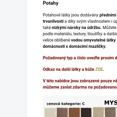
Potahy
Potahové látky jsou dodávány
předními 
trvanlivostí
a díky svým vlastnostem i ú
také
nízkými nároky na údržbu.
Můžete s
podle materiálu, textury, tloušťky a dalš
velice oblíbené
vodou omyvatelné látky
domácnosti s domácími mazlíčky.
Požadovaný typ a číslo uveďte prosím
Odkaz na další látky a kůže
ZDE
.
V této nabídce jsou zobrazené pouze n
můžeme zaslat zdarma na požadovano