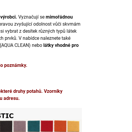
výrobci.
Vyznačují se
mimořádnou
pravou zvyšující odolnost vůči skvrnám
i vybrat z desítek různých typů látek
ích prvků. V nabídce naleznete také
(AQUA CLEAN) nebo
látky vhodné pro
 do poznámky.
ěkteré druhy potahů. Vzorníky
u adresu.