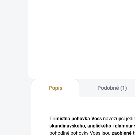
od
Detail
Skandinávské, anglické i glamour
prvky Velké a pohodlné Lze
Ska
doplnit dalším nábytkem ze
prv
stejné řady Velký výběr
roz
potahových materiálů Štíhlé
náb
dřevěné nožky pro snadný
výb
průjezd...
Štíh
Popis
Podobné (1)
Třímístná pohovka Voss
navozující jed
skandinávského, anglického i glamour 
pohodlné pohovky Voss jsou
zaoblené t