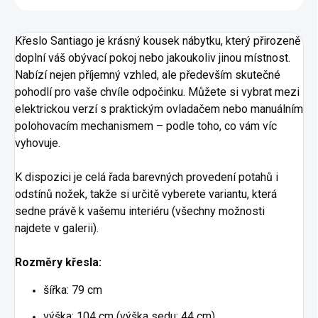
Křeslo Santiago je krásný kousek nábytku, který přirozeně
doplní váš obývací pokoj nebo jakoukoliv jinou místnost.
Nabízí nejen příjemný vzhled, ale především skutečné
pohodlí pro vaše chvíle odpočinku. Můžete si vybrat mezi
elektrickou verzí s praktickým ovladačem nebo manuálním
polohovacím mechanismem – podle toho, co vám víc
vyhovuje.
K dispozici je celá řada barevných provedení potahů i
odstínů nožek, takže si určitě vyberete variantu, která
sedne právě k vašemu interiéru (všechny možnosti
najdete v galerii).
Rozměry křesla:
šířka: 79 cm
výška: 104 cm (výška sedu: 44 cm)