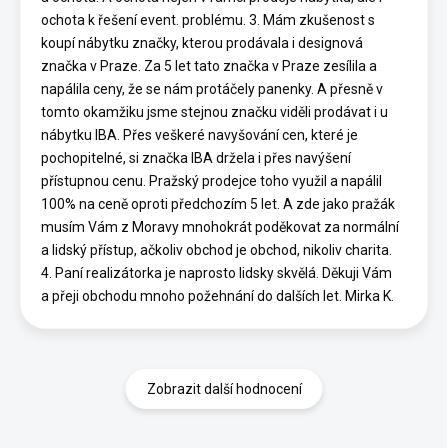
ochota k řešení event. problému. 3. Mám zkušenost s
koupí nábytku značky, kterou prodávala i designová
značka v Praze. Za 5 let tato značka v Praze zesílila a
napálila ceny, že se nám protáčely panenky. A přesně v
tomto okamžiku jsme stejnou značku viděli prodávat i u
nábytku IBA. Přes veškeré navyšování cen, které je
pochopitelné, si značka IBA držela i přes navýšení
přístupnou cenu. Pražský prodejce toho využil a napálil
100% na ceně oproti předchozím 5 let. A zde jako pražák
musím Vám z Moravy mnohokrát poděkovat za normální
a lidský přístup, ačkoliv obchod je obchod, nikoliv charita.
4. Paní realizátorka je naprosto lidsky skvělá. Děkuji Vám
a přeji obchodu mnoho požehnání do dalších let. Mirka K.
Zobrazit další hodnocení