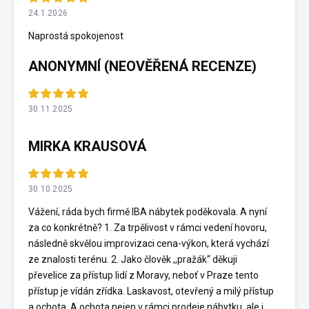
24.1.2026
Naprostá spokojenost
ANONYMNÍ (NEOVĚŘENÁ RECENZE)
30.11.2025
MIRKA KRAUSOVÁ
30.10.2025
Vážení, ráda bych firmě IBA nábytek poděkovala. A nyní
za co konkrétně? 1. Za trpělivost v rámci vedení hovoru,
následně skvělou improvizaci cena-výkon, která vychází
ze znalosti terénu. 2. Jako člověk ,,pražák“ děkuji
převelice za přístup lidí z Moravy, neboť v Praze tento
přístup je vídán zřídka. Laskavost, otevřený a milý přístup
a ochota. A ochota nejen v rámci prodeje nábytku, ale i