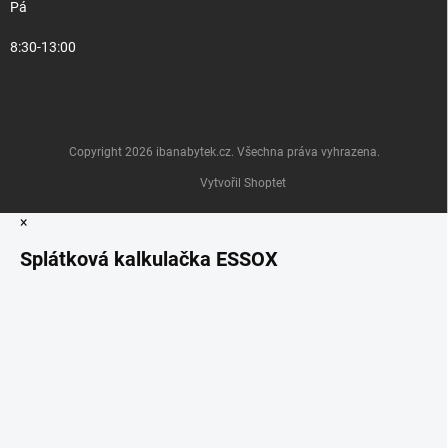
Pá
8:30-13:00
Copyright 2026
ibanabytek.cz
. Všechna práva vyhrazena.
Vytvořil Shoptet
×
Splátková kalkulačka ESSOX