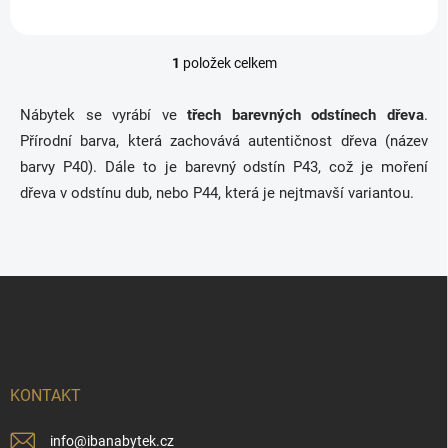
1
položek celkem
O
v
l
Nábytek se vyrábí ve
třech barevných odstínech dřeva
.
á
Přírodní barva, která zachovává autentičnost dřeva (název
d
a
barvy P40). Dále to je barevný odstín P43, což je moření
c
dřeva v odstínu dub, nebo P44, která je nejtmavší variantou.
í
p
r
v
k
Z
y
á
v
p
ý
a
p
t
i
í
s
KONTAKT
u
info
@
ibanabytek.cz