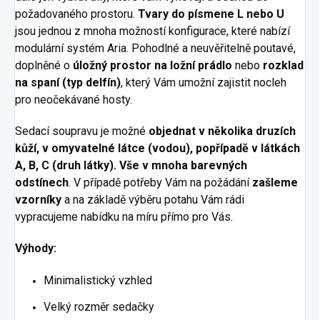
požadovaného prostoru.
Tvary do písmene L nebo U
jsou jednou z mnoha možností konfigurace, které nabízí
modulární systém Aria. Pohodlné a neuvěřitelně poutavé,
doplněné o
úložný prostor na ložní prádlo
nebo
rozklad
na spaní (typ delfín)
, který Vám umožní zajistit nocleh
pro neočekávané hosty.
Sedací soupravu je možné
objednat v několika druzích
kůží, v omyvatelné látce (vodou), popřípadě v látkách
A, B, C (druh látky). Vše v mnoha barevných
odstínech
. V případě potřeby Vám na požádání
zašleme
vzorníky
a na základě výběru potahu Vám rádi
vypracujeme nabídku na míru přímo pro Vás.
Výhody:
Minimalistický vzhled
Velký rozměr sedačky