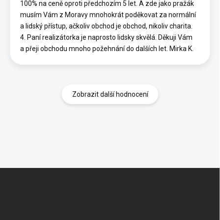
100% na ceně oproti předchozím 5 let. A zde jako pražák
musím Vám z Moravy mnohokrát poděkovat za normální
a lidský přístup, ačkoliv obchod je obchod, nikoliv charita.
4. Paní realizátorka je naprosto lidsky skvělá. Děkuji Vám
a přeji obchodu mnoho požehnání do dalších let. Mirka K.
Zobrazit další hodnocení
Z
á
p
a
t