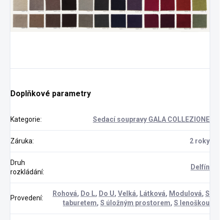
Doplňkové parametry
Kategorie
:
Sedací soupravy GALA COLLEZIONE
Záruka
:
2 roky
Druh
Delfín
rozkládání
:
Rohová
,
Do L
,
Do U
,
Velká
,
Látková
,
Modulová
,
S
Provedení
:
taburetem
,
S úložným prostorem
,
S lenoškou