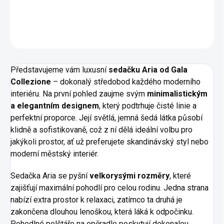
DETAILNÍ INFORMACE
ZEPTAT SE
HLÍDAT
Představujeme vám luxusní
sedačku Aria
od Gala
Collezione
– dokonalý středobod každého moderního
interiéru. Na první pohled zaujme svým
minimalistickým
a elegantním designem
, který podtrhuje čisté linie a
perfektní proporce. Její světlá, jemná šedá látka působí
klidně a sofistikovaně, což z ní dělá ideální volbu pro
jakýkoli prostor, ať už preferujete skandinávský styl nebo
moderní městský interiér.
Sedačka Aria se pyšní
velkorysými rozměry
, které
zajišťují maximální pohodlí pro celou rodinu. Jedna strana
nabízí extra prostor k relaxaci, zatímco ta druhá je
zakončena dlouhou lenoškou, která láká k odpočinku.
Pohodlné polštáře na opěradle poskytují dokonalou