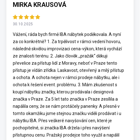
MIRKA KRAUSOVÁ
30.10.2025
Vážení, ráda bych firmě IBA nábytek poděkovala. A nyní
za co konkrétně? 1. Za trpělivost v rámci vedení hovoru,
následně skvělou improvizaci cena-výkon, která vychází
ze znalosti terénu. 2. Jako člověk ,,pražák“ děkuji
převelice za přístup lidí z Moravy, neboť v Praze tento
přístup je vídán zřídka. Laskavost, otevřený a milý přístup
a ochota. A ochota nejen v rámci prodeje nábytku, ale i
ochota k řešení event. problému. 3. Mám zkušenost s
koupí nábytku značky, kterou prodávala i designová
značka v Praze. Za 5 let tato značka v Praze zesílila a
napálila ceny, že se nám protáčely panenky. A přesně v
tomto okamžiku jsme stejnou značku viděli prodávat i u
nábytku IBA. Přes veškeré navyšování cen, které je
pochopitelné, si značka IBA držela i přes navýšení
přístupnou cenu. Pražský prodejce toho využil a napálil