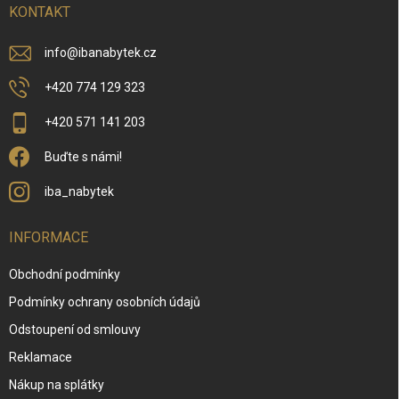
í
KONTAKT
info
@
ibanabytek.cz
+420 774 129 323
+420 571 141 203
Buďte s námi!
iba_nabytek
INFORMACE
Obchodní podmínky
Podmínky ochrany osobních údajů
Odstoupení od smlouvy
Reklamace
Nákup na splátky