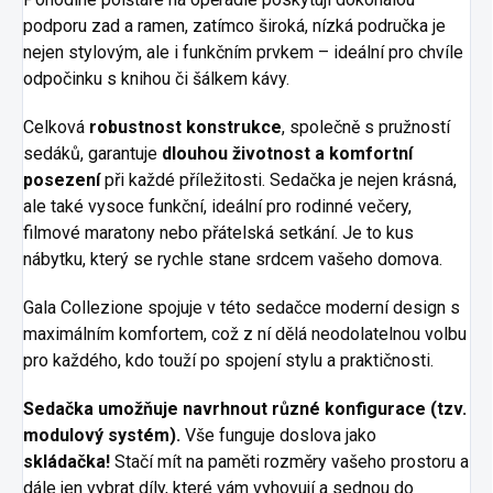
podporu zad a ramen, zatímco široká, nízká područka je
nejen stylovým, ale i funkčním prvkem – ideální pro chvíle
odpočinku s knihou či šálkem kávy.
Celková
robustnost konstrukce
, společně s pružností
sedáků, garantuje
dlouhou životnost a komfortní
posezení
při každé příležitosti. Sedačka je nejen krásná,
ale také vysoce funkční, ideální pro rodinné večery,
filmové maratony nebo přátelská setkání. Je to kus
nábytku, který se rychle stane srdcem vašeho domova.
Gala Collezione spojuje v této sedačce moderní design s
maximálním komfortem, což z ní dělá neodolatelnou volbu
pro každého, kdo touží po spojení stylu a praktičnosti.
Sedačka umožňuje navrhnout různé konfigurace (tzv.
modulový systém).
Vše funguje doslova jako
skládačka!
Stačí mít na paměti rozměry vašeho prostoru a
dále jen vybrat díly, které vám vyhovují a sednou do