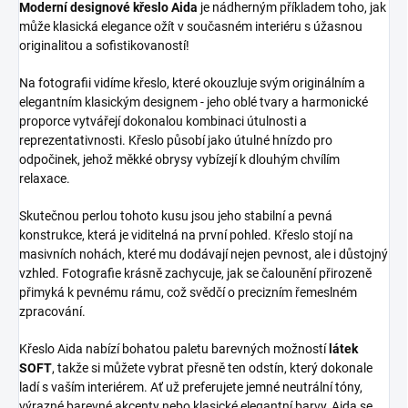
Moderní designové křeslo Aida
je nádherným příkladem toho, jak
může klasická elegance ožít v současném interiéru s úžasnou
originalitou a sofistikovaností!
Na fotografii vidíme křeslo, které okouzluje svým originálním a
elegantním klasickým designem - jeho oblé tvary a harmonické
proporce vytvářejí dokonalou kombinaci útulnosti a
reprezentativnosti. Křeslo působí jako útulné hnízdo pro
odpočinek, jehož měkké obrysy vybízejí k dlouhým chvílím
relaxace.
Skutečnou perlou tohoto kusu jsou jeho stabilní a pevná
konstrukce, která je viditelná na první pohled. Křeslo stojí na
masivních nohách, které mu dodávají nejen pevnost, ale i důstojný
vzhled. Fotografie krásně zachycuje, jak se čalounění přirozeně
přimyká k pevnému rámu, což svědčí o precizním řemeslném
zpracování.
Křeslo Aida nabízí bohatou paletu barevných možností
látek
SOFT
, takže si můžete vybrat přesně ten odstín, který dokonale
ladí s vaším interiérem. Ať už preferujete jemné neutrální tóny,
výrazné barevné akcenty nebo klasické elegantní barvy, Aida se