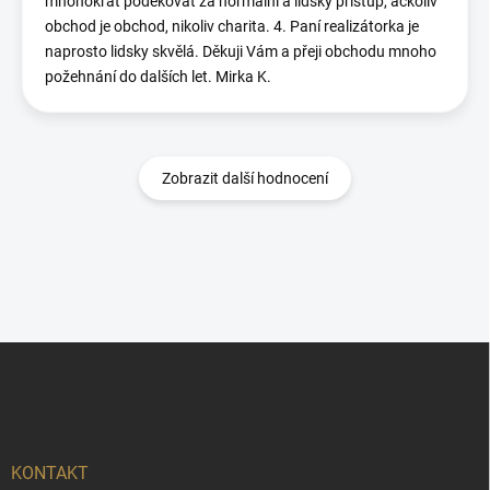
mnohokrát poděkovat za normální a lidský přístup, ačkoliv
obchod je obchod, nikoliv charita. 4. Paní realizátorka je
naprosto lidsky skvělá. Děkuji Vám a přeji obchodu mnoho
požehnání do dalších let. Mirka K.
Zobrazit další hodnocení
Z
á
p
a
t
í
KONTAKT