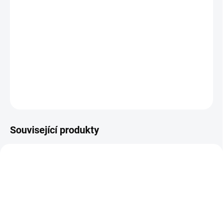
Originální a elegantní klasický design
Bohatá paleta barevných možností
Stabilní a pevná konstrukce
Kvalitní čalounění zajišťující dlouhou životnost
Precizní řemeslné zpracování pro maximální odolnost
DETAILNÍ INFORMACE
ZEPTAT SE
HLÍDAT
Související produkty
BEZ KOMPROMISŮ
BEZ KOMPROMISŮ
ZDARMA
ZDARMA