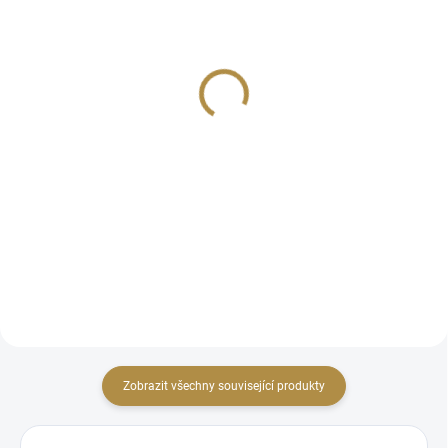
Sedačka retro Aida
Moderní designové
křeslo Andy
33 755 Kč
13 541 Kč
Detail
Detail
Nadčasová elegance Univerzální
styl Pestrá škála barev
Unikátní a sofistikovaný moderní
Spolehlivá konstrukce Prémiové
design Bohatá paleta barevných
čalounění Vysoká kvalita
možností Pevná a stabilní
konstrukce Kvalitní čalounění
Precizní řemeslné zpracování
Zobrazit všechny související produkty