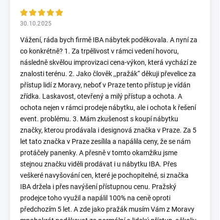
30.10.2025
Vážení, ráda bych firmě IBA nábytek poděkovala. A nyní za
co konkrétně? 1. Za trpělivost v rámci vedení hovoru,
následně skvělou improvizaci cena-výkon, která vychází ze
znalosti terénu. 2. Jako člověk ,,pražák“ děkuji převelice za
přístup lidí z Moravy, neboť v Praze tento přístup je vídán
zřídka. Laskavost, otevřený a milý přístup a ochota. A
ochota nejen v rámci prodeje nábytku, ale i ochota k řešení
event. problému. 3. Mám zkušenost s koupí nábytku
značky, kterou prodávala i designová značka v Praze. Za 5
let tato značka v Praze zesílila a napálila ceny, že se nám
protáčely panenky. A přesně v tomto okamžiku jsme
stejnou značku viděli prodávat i u nábytku IBA. Přes
veškeré navyšování cen, které je pochopitelné, si značka
IBA držela i přes navýšení přístupnou cenu. Pražský
prodejce toho využil a napálil 100% na ceně oproti
předchozím 5 let. A zde jako pražák musím Vám z Moravy